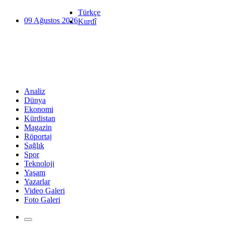
Türkçe
09 Ağustos 2026
Kurdî
Analiz
Dünya
Ekonomi
Kürdistan
Magazin
Röportaj
Sağlık
Spor
Teknoloji
Yaşam
Yazarlar
Video Galeri
Foto Galeri