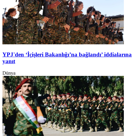
YPJ'den ‘İçişleri Bakanlığı’na bağlandı’ iddialarına
yanıt
Dünya