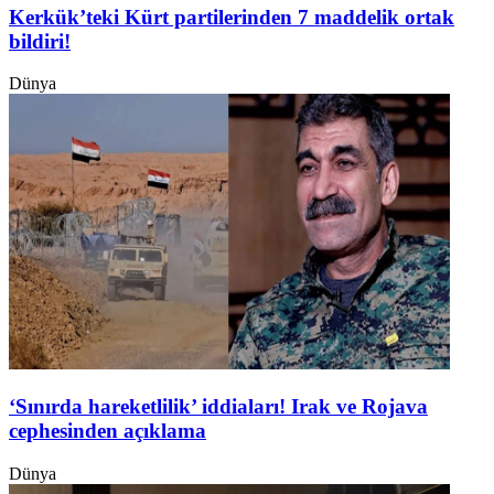
Kerkük’teki Kürt partilerinden 7 maddelik ortak
bildiri!
Dünya
‘Sınırda hareketlilik’ iddiaları! Irak ve Rojava
cephesinden açıklama
Dünya