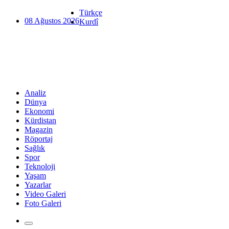
Türkçe
08 Ağustos 2026
Kurdî
Analiz
Dünya
Ekonomi
Kürdistan
Magazin
Röportaj
Sağlık
Spor
Teknoloji
Yaşam
Yazarlar
Video Galeri
Foto Galeri