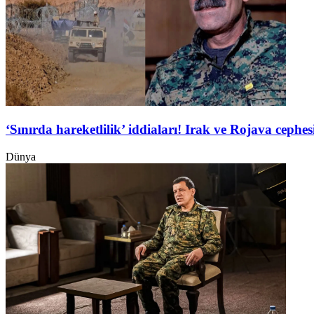
‘Sınırda hareketlilik’ iddiaları! Irak ve Rojava ceph
Dünya