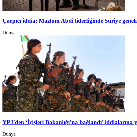
Çarpıcı iddia: Mazlum Abdi liderliğinde Suriye genel
Dünya
YPJ'den ‘İçişleri Bakanlığı’na bağlandı’ iddialarına 
Dünya