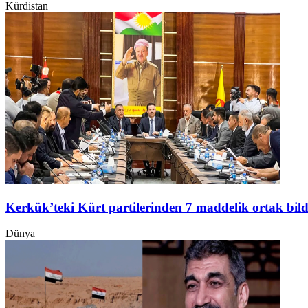
Kürdistan
Kerkük’teki Kürt partilerinden 7 maddelik ortak bild
Dünya