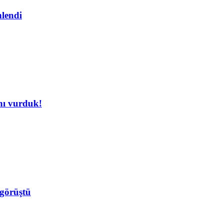
nlendi
nı vurduk!
görüştü