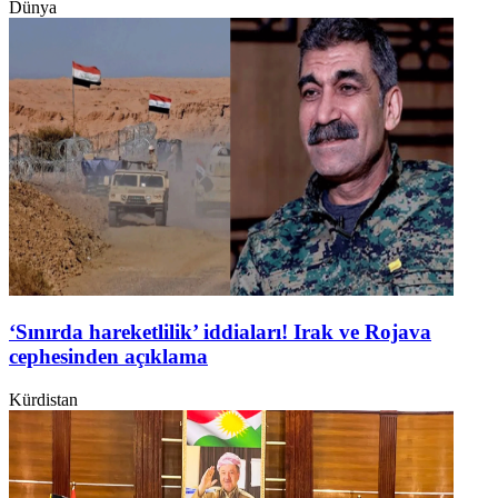
Dünya
‘Sınırda hareketlilik’ iddiaları! Irak ve Rojava
cephesinden açıklama
Kürdistan