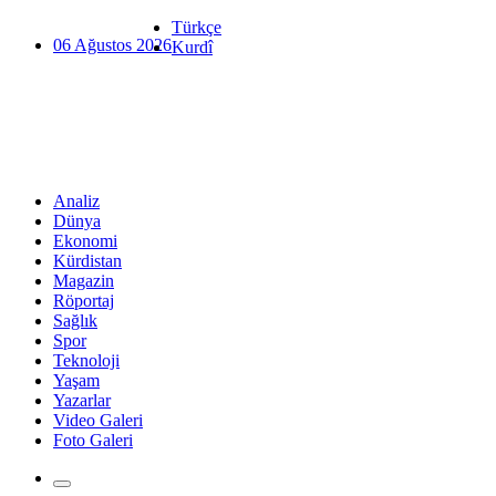
Türkçe
06 Ağustos 2026
Kurdî
Analiz
Dünya
Ekonomi
Kürdistan
Magazin
Röportaj
Sağlık
Spor
Teknoloji
Yaşam
Yazarlar
Video Galeri
Foto Galeri