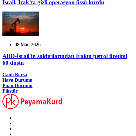
İsrail, Irak’ta gizli operasyon üssü kurdu
08 Mart 2026
ABD-İsrail'in saldırılarından Irakın petrol üretimi
60 düştü
Canlı Borsa
Hava Durumu
Puan Durumu
Fikstür