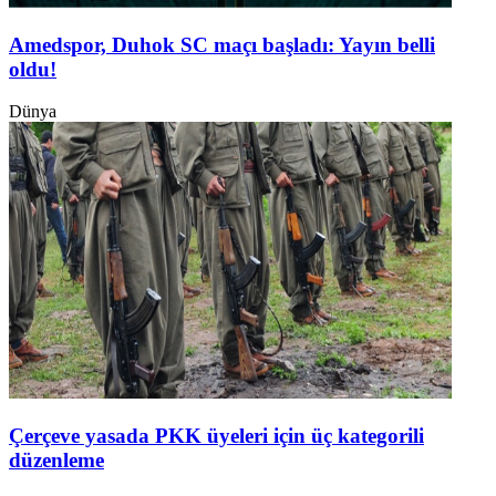
Amedspor, Duhok SC maçı başladı: Yayın belli
oldu!
Dünya
Çerçeve yasada PKK üyeleri için üç kategorili
düzenleme