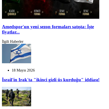
Amedspor'un yeni sezon formaları satışta: İşte
fiyatlar...
İlgili Haberler
18 Mayıs 2026
İsrail'in Irak'ta "ikinci gizli üs kurduğu" iddiası!