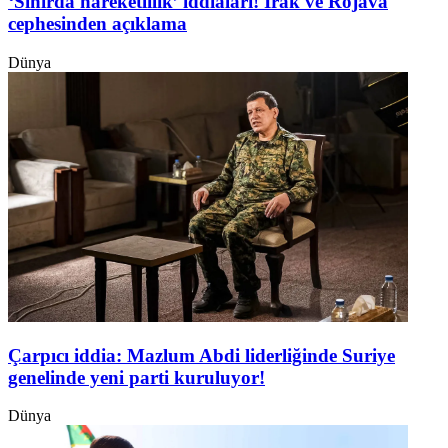
‘Sınırda hareketlilik’ iddiaları! Irak ve Rojava
cephesinden açıklama
Dünya
Çarpıcı iddia: Mazlum Abdi liderliğinde Suriye
genelinde yeni parti kuruluyor!
Dünya