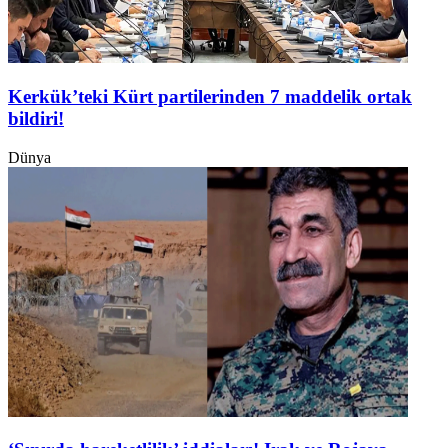
Kerkük’teki Kürt partilerinden 7 maddelik ortak
bildiri!
Dünya