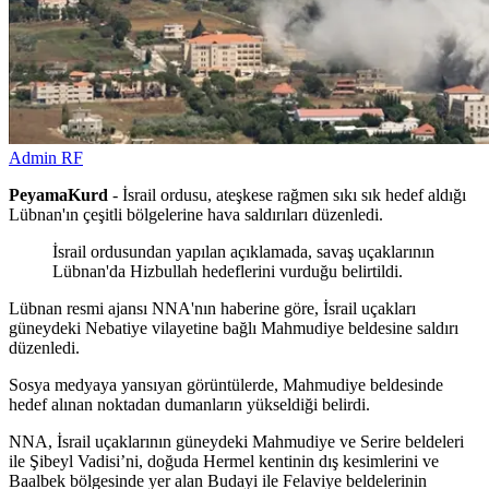
Admin RF
PeyamaKurd
- İsrail ordusu, ateşkese rağmen sıkı sık hedef aldığı
Lübnan'ın çeşitli bölgelerine hava saldırıları düzenledi.
İsrail ordusundan yapılan açıklamada, savaş uçaklarının
Lübnan'da Hizbullah hedeflerini vurduğu belirtildi.
Lübnan resmi ajansı NNA'nın haberine göre, İsrail uçakları
güneydeki Nebatiye vilayetine bağlı Mahmudiye beldesine saldırı
düzenledi.
Sosya medyaya yansıyan görüntülerde, Mahmudiye beldesinde
hedef alınan noktadan dumanların yükseldiği belirdi.
NNA, İsrail uçaklarının güneydeki Mahmudiye ve Serire beldeleri
ile Şibeyl Vadisi’ni, doğuda Hermel kentinin dış kesimlerini ve
Baalbek bölgesinde yer alan Budayi ile Felaviye beldelerinin