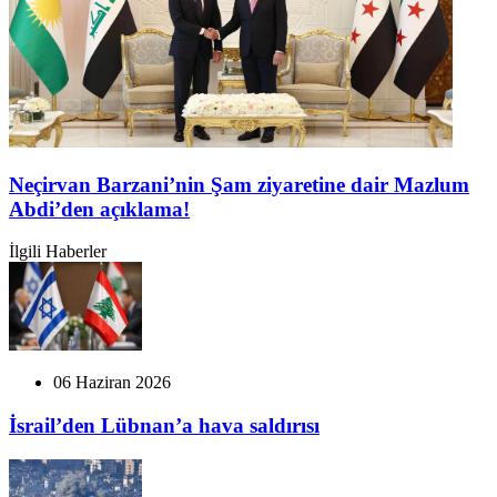
Neçirvan Barzani’nin Şam ziyaretine dair Mazlum
Abdi’den açıklama!
İlgili Haberler
06 Haziran 2026
İsrail’den Lübnan’a hava saldırısı