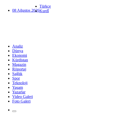
Türkçe
08 Ağustos 2026
Kurdî
Analiz
Dünya
Ekonomi
Kürdistan
Magazin
Röportaj
Sağlık
Spor
Teknoloji
Yaşam
Yazarlar
Video Galeri
Foto Galeri