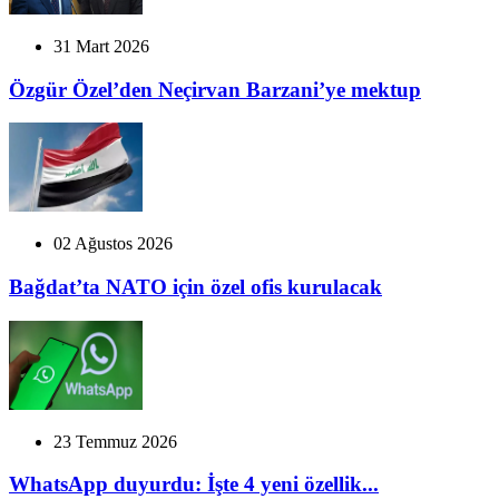
31 Mart 2026
Özgür Özel’den Neçirvan Barzani’ye mektup
02 Ağustos 2026
Bağdat’ta NATO için özel ofis kurulacak
23 Temmuz 2026
WhatsApp duyurdu: İşte 4 yeni özellik...