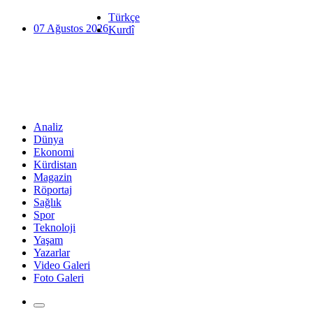
Türkçe
07 Ağustos 2026
Kurdî
Analiz
Dünya
Ekonomi
Kürdistan
Magazin
Röportaj
Sağlık
Spor
Teknoloji
Yaşam
Yazarlar
Video Galeri
Foto Galeri