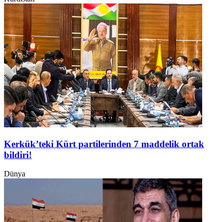
Kerkük’teki Kürt partilerinden 7 maddelik ortak
bildiri!
Dünya