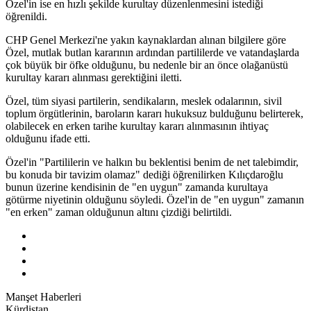
Özel'in ise en hızlı şekilde kurultay düzenlenmesini istediği
öğrenildi.
CHP Genel Merkezi'ne yakın kaynaklardan alınan bilgilere göre
Özel, mutlak butlan kararının ardından partililerde ve vatandaşlarda
çok büyük bir öfke olduğunu, bu nedenle bir an önce olağanüstü
kurultay kararı alınması gerektiğini iletti.
Özel, tüm siyasi partilerin, sendikaların, meslek odalarının, sivil
toplum örgütlerinin, baroların kararı hukuksuz bulduğunu belirterek,
olabilecek en erken tarihe kurultay kararı alınmasının ihtiyaç
olduğunu ifade etti.
Özel'in "Partililerin ve halkın bu beklentisi benim de net talebimdir,
bu konuda bir tavizim olamaz" dediği öğrenilirken Kılıçdaroğlu
bunun üzerine kendisinin de "en uygun" zamanda kurultaya
götürme niyetinin olduğunu söyledi. Özel'in de "en uygun" zamanın
"en erken" zaman olduğunun altını çizdiği belirtildi.
Manşet Haberleri
Kürdistan