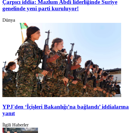
Çarpıcı iddia: Mazlum Abdi liderliğinde Suriye
genelinde yeni parti kuruluyor!
Dünya
YPJ'den ‘İçişleri Bakanlığı’na bağlandı’ iddialarına
yanıt
İlgili Haberler