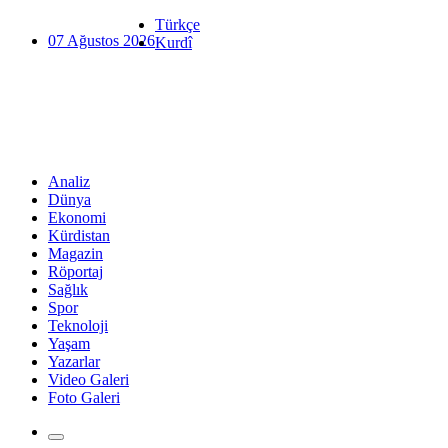
Türkçe
07 Ağustos 2026
Kurdî
Analiz
Dünya
Ekonomi
Kürdistan
Magazin
Röportaj
Sağlık
Spor
Teknoloji
Yaşam
Yazarlar
Video Galeri
Foto Galeri