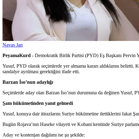
Navas Jan
PeyamaKurd -
Demokratik Birlik Partisi (PYD) Eş Başkanı Pervin Yu
Yusuf, PYD olarak seçimlerde yer almama kararı aldıklarını belirtti. 
sandalye ayrılması gerektiğini ifade etti.
Barzan İso’nun adaylığı
Seçimlerde aday olan Barzan İso’nun durumuna da değinen Yusuf, PYD
Şam hükümetinden yanıt gelmedi
Yusuf, konuya dair itirazlarını Suriye hükümetine ilettiklerini fakat Ş
Bugün Rojava’nın Haseke vilayeti ve Kobani kentinde Suriye parlame
Aday ve kontenjan dağılımı ise şu şekilde: