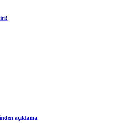
iri!
esinden açıklama