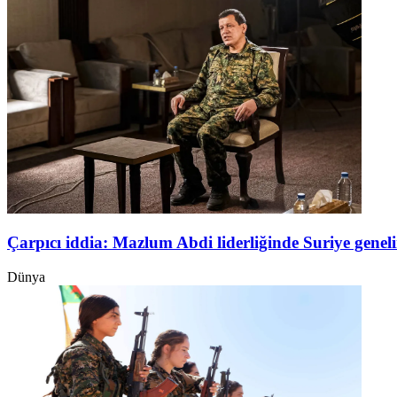
Çarpıcı iddia: Mazlum Abdi liderliğinde Suriye genel
Dünya