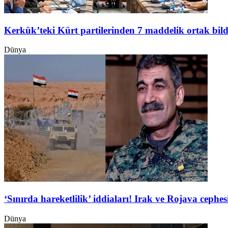
Kerkük’teki Kürt partilerinden 7 maddelik ortak bild
Dünya
‘Sınırda hareketlilik’ iddiaları! Irak ve Rojava ceph
Dünya