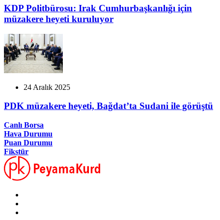
KDP Politbürosu: Irak Cumhurbaşkanlığı için
müzakere heyeti kuruluyor
24 Aralık 2025
PDK müzakere heyeti, Bağdat’ta Sudani ile görüştü
Canlı Borsa
Hava Durumu
Puan Durumu
Fikstür