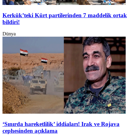
Kerkük’teki Kürt partilerinden 7 maddelik ortak
bildiri!
Dünya
‘Sınırda hareketlilik’ iddiaları! Irak ve Rojava
cephesinden açıklama