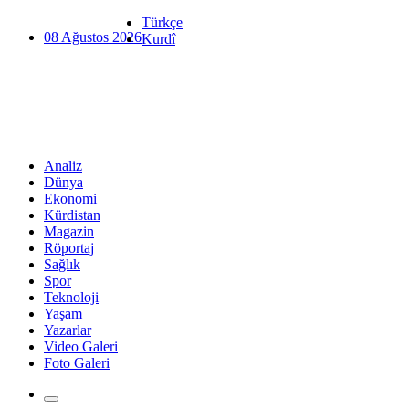
Türkçe
08 Ağustos 2026
Kurdî
Analiz
Dünya
Ekonomi
Kürdistan
Magazin
Röportaj
Sağlık
Spor
Teknoloji
Yaşam
Yazarlar
Video Galeri
Foto Galeri