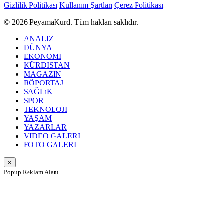
Gizlilik Politikası
Kullanım Şartları
Çerez Politikası
© 2026 PeyamaKurd. Tüm hakları saklıdır.
ANALIZ
DÜNYA
EKONOMI
KÜRDISTAN
MAGAZIN
RÖPORTAJ
SAĞLıK
SPOR
TEKNOLOJI
YAŞAM
YAZARLAR
VIDEO GALERI
FOTO GALERI
×
Popup Reklam Alanı