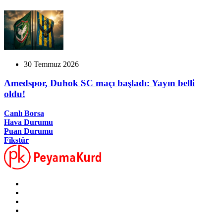
30 Temmuz 2026
Amedspor, Duhok SC maçı başladı: Yayın belli
oldu!
Canlı Borsa
Hava Durumu
Puan Durumu
Fikstür