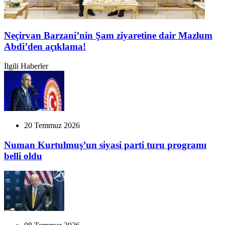
Neçirvan Barzani’nin Şam ziyaretine dair Mazlum
Abdi’den açıklama!
İlgili Haberler
20 Temmuz 2026
Numan Kurtulmuş’un siyasi parti turu programı
belli oldu