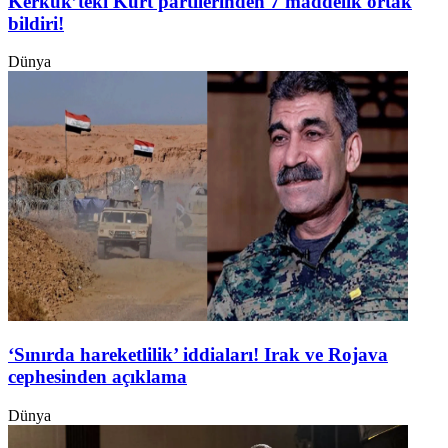
Kerkük’teki Kürt partilerinden 7 maddelik ortak
bildiri!
Dünya
‘Sınırda hareketlilik’ iddiaları! Irak ve Rojava
cephesinden açıklama
Dünya