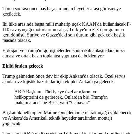
Tören sonrası önce baş başa ardından heyetler arası görüşmeye
geçilecek.
İki ülke arasında başta milli muharip uçak KAAN'da kullanılacak F-
110 savaş uçağı motorlarının satışı, Türkiye'nin F-35 programına
geri dönüşü, Suriye ve Gazze'deki son durum gibi pek çok başlık
masada olacak.
Erdoğan ve Trump'ın görüşmelerden sonra ikili anlaşmalara imza
atması ve ortak basın toplantısı yapması da bekleniyor.
Ekibi önden gelecek
Trump gelmeden önce dev bir ekip Ankara'da olacak. Özel servis
ajanları ve lojistik hazırlıklar için ekipler Ankara'ya gelecek.
ABD Başkanı, Türkiye'ye özel araçlarını ve
helikopterini de getirecek. Onlardan biri Trump'ın
makam aracı The Beast yani "Canavar."
Başkanlık helikopteri Marine One demonte olarak uçağa yüklenecek
ve Ankara’da Amerikalı teknik heyetler tarafından montajı
yapılacak.
Tüm süreç ABD gizli servisi ve Türk mevkidaşlarının koordinesinde