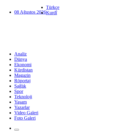
Türkçe
08 Ağustos 2026
Kurdî
Analiz
Dünya
Ekonomi
Kürdistan
Magazin
Röportaj
Sağlık
Spor
Teknoloji
Yaşam
Yazarlar
Video Galeri
Foto Galeri