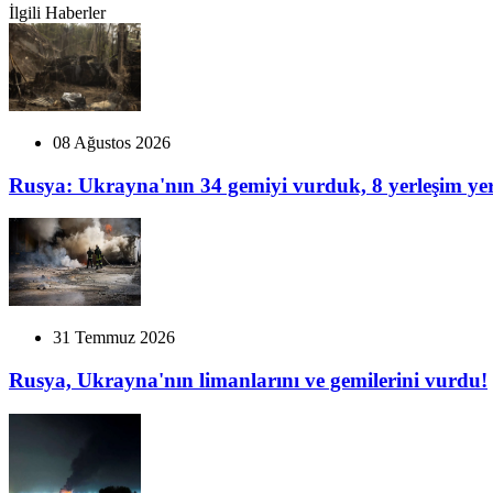
İlgili Haberler
08 Ağustos 2026
Rusya: Ukrayna'nın 34 gemiyi vurduk, 8 yerleşim yeri
31 Temmuz 2026
Rusya, Ukrayna'nın limanlarını ve gemilerini vurdu!