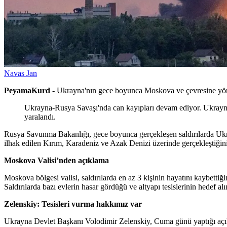
Navas Jan
PeyamaKurd -
Ukrayna'nın gece boyunca Moskova ve çevresine yönelik 
Ukrayna-Rusya Savaşı'nda can kayıpları devam ediyor. Ukrayna, 
yaralandı.
Rusya Savunma Bakanlığı, gece boyunca gerçekleşen saldırılarda Ukrayn
ilhak edilen Kırım, Karadeniz ve Azak Denizi üzerinde gerçekleştiğini 
Moskova Valisi’nden açıklama
Moskova bölgesi valisi, saldırılarda en az 3 kişinin hayatını kaybettiğin
Saldırılarda bazı evlerin hasar gördüğü ve altyapı tesislerinin hedef al
Zelenskiy: Tesisleri vurma hakkımız var
Ukrayna Devlet Başkanı Volodimir Zelenskiy, Cuma günü yaptığı açıklam