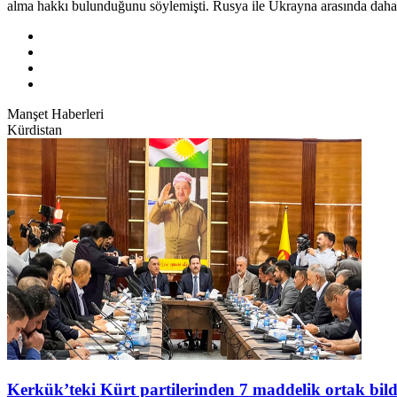
alma hakkı bulunduğunu söylemişti. Rusya ile Ukrayna arasında daha ön
Manşet Haberleri
Kürdistan
Kerkük’teki Kürt partilerinden 7 maddelik ortak bild