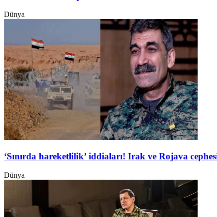
Dünya
‘Sınırda hareketlilik’ iddiaları! Irak ve Rojava ceph
Dünya