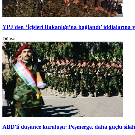
YPJ'den ‘İçişleri Bakanlığı’na bağlandı’ iddialarına 
Dünya
ABD'li düşünce kuruluşu: Peşmerge, daha güçlü silah