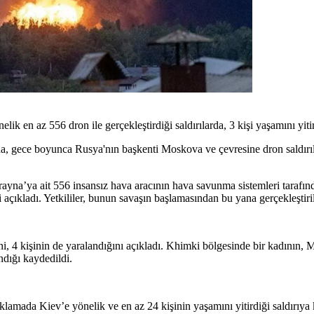
en az 556 dron ile gerçekleştirdiği saldırılarda, 3 kişi yaşamını yitird
gece boyunca Rusya'nın başkenti Moskova ve çevresine dron saldırıları d
a’ya ait 556 insansız hava aracının hava savunma sistemleri tarafından
açıkladı. Yetkililer, bunun savaşın başlamasından bu yana gerçekleştiril
i, 4 kişinin de yaralandığını açıkladı. Khimki bölgesinde bir kadının, Myt
ındığı kaydedildi.
ada Kiev’e yönelik ve en az 24 kişinin yaşamını yitirdiği saldırıya ka