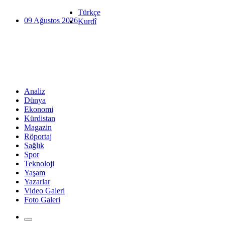
Türkçe
09 Ağustos 2026
Kurdî
Analiz
Dünya
Ekonomi
Kürdistan
Magazin
Röportaj
Sağlık
Spor
Teknoloji
Yaşam
Yazarlar
Video Galeri
Foto Galeri