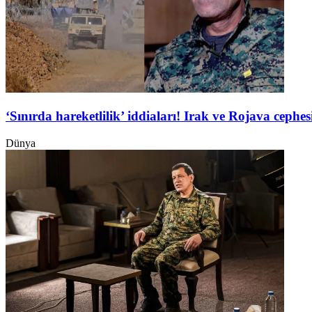
‘Sınırda hareketlilik’ iddiaları! Irak ve Rojava ceph
Dünya