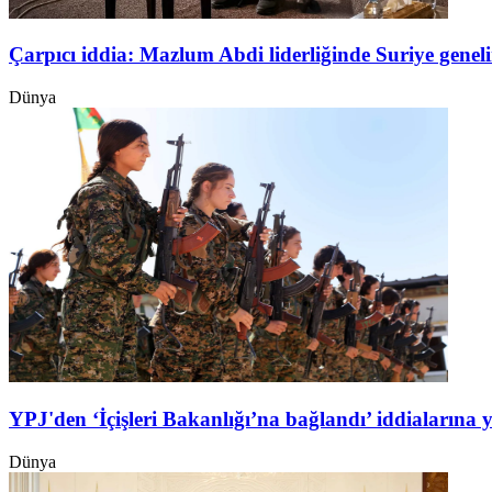
Çarpıcı iddia: Mazlum Abdi liderliğinde Suriye genel
Dünya
YPJ'den ‘İçişleri Bakanlığı’na bağlandı’ iddialarına 
Dünya