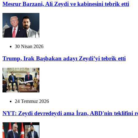
Mesrur Barzani, Ali Zeydi ve kabinesini tebrik etti
30 Nisan 2026
Trump, Irak Başbakan adayı Zeydi’yi tebrik etti
24 Temmuz 2026
NYT: Zeydi devredeydi ama İran, ABD'nin teklifini r