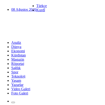
Türkçe
08 Ağustos 2026
Kurdî
Analiz
Dünya
Ekonomi
Kürdistan
Magazin
Röportaj
Sağlık
Spor
Teknoloji
Yaşam
Yazarlar
Video Galeri
Foto Galeri