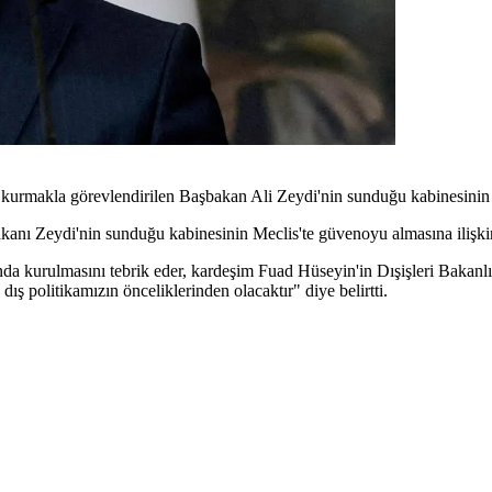
 kurmakla görevlendirilen Başbakan Ali Zeydi'nin sunduğu kabinesinin M
anı Zeydi'nin sunduğu kabinesinin Meclis'te güvenoyu almasına ilişkin 
nda kurulmasını tebrik eder, kardeşim Fuad Hüseyin'in Dışişleri Bakanl
dış politikamızın önceliklerinden olacaktır" diye belirtti.