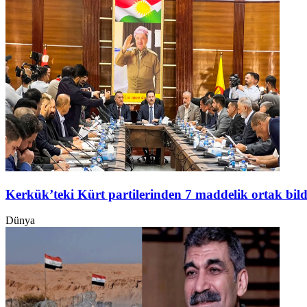
Kerkük’teki Kürt partilerinden 7 maddelik ortak bild
Dünya