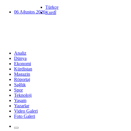
Türkçe
06 Ağustos 2026
Kurdî
Analiz
Dünya
Ekonomi
Kürdistan
Magazin
Röportaj
Sağlık
Spor
Teknoloji
Yaşam
Yazarlar
Video Galeri
Foto Galeri