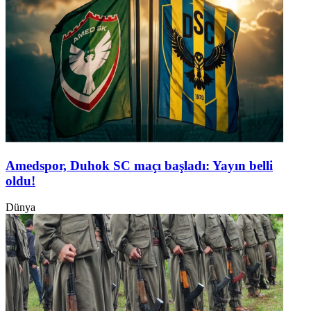
Amedspor, Duhok SC maçı başladı: Yayın belli
oldu!
Dünya