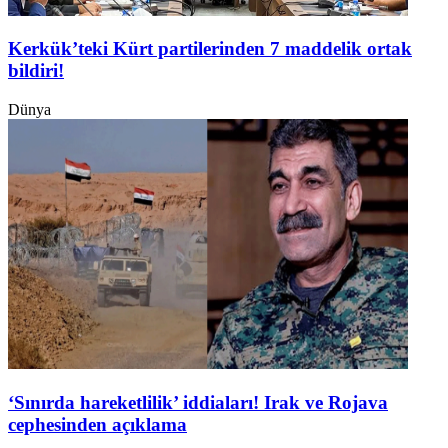
Kerkük’teki Kürt partilerinden 7 maddelik ortak
bildiri!
Dünya
‘Sınırda hareketlilik’ iddiaları! Irak ve Rojava
cephesinden açıklama