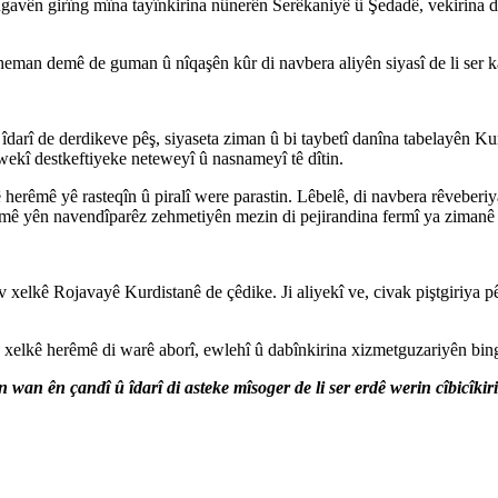
ngavên girîng mîna tayînkirina nûnerên Serêkaniyê û Şedadê, vekirina d
eman demê de guman û nîqaşên kûr di navbera aliyên siyasî de li ser ka
 îdarî de derdikeve pêş, siyaseta ziman û bi taybetî danîna tabelayên 
 wekî destkeftiyeke neteweyî û nasnameyî tê dîtin.
herêmê yê rasteqîn û piralî were parastin. Lêbelê, di navbera rêveberi
amê yên navendîparêz zehmetiyên mezin di pejirandina fermî ya zimanê 
v xelkê Rojavayê Kurdistanê de çêdike. Ji aliyekî ve, civak piştgiriy
e, xelkê herêmê di warê aborî, ewlehî û dabînkirina xizmetguzariyên bin
n wan ên çandî û îdarî di asteke mîsoger de li ser erdê werin cîbicîkir