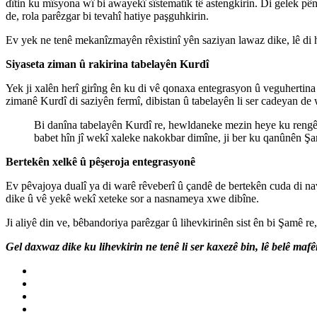
dîtin ku mîsyona wî bi awayekî sîstematîk tê astengkirin. Di gelek pê
de, rola parêzgar bi tevahî hatiye paşguhkirin.
Ev yek ne tenê mekanîzmayên rêxistinî yên saziyan lawaz dike, lê di h
Siyaseta ziman û rakirina tabelayên Kurdî
Yek ji xalên herî girîng ên ku di vê qonaxa entegrasyon û veguhertina
zimanê Kurdî di saziyên fermî, dibistan û tabelayên li ser cadeyan de
Bi danîna tabelayên Kurdî re, hewldaneke mezin heye ku rengê 
babet hîn jî wekî xaleke nakokbar dimîne, ji ber ku qanûnên Ş
Bertekên xelkê û pêşeroja entegrasyonê
Ev pêvajoya dualî ya di warê rêveberî û çandê de bertekên cuda di na
dike û vê yekê wekî xeteke sor a nasnameya xwe dibîne.
Ji aliyê din ve, bêbandoriya parêzgar û lihevkirinên sist ên bi Şamê r
Gel daxwaz dike ku lihevkirin ne tenê li ser kaxezê bin, lê belê mafê