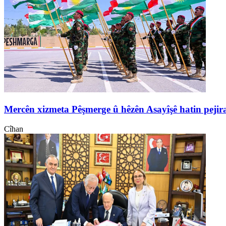
Mercên xizmeta Pêşmerge û hêzên Asayîşê hatin pejir
Cîhan