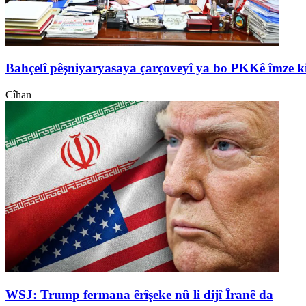
Bahçelî pêşniyaryasaya çarçoveyî ya bo PKKê îmze k
Cîhan
WSJ: Trump fermana êrîşeke nû li dijî Îranê da