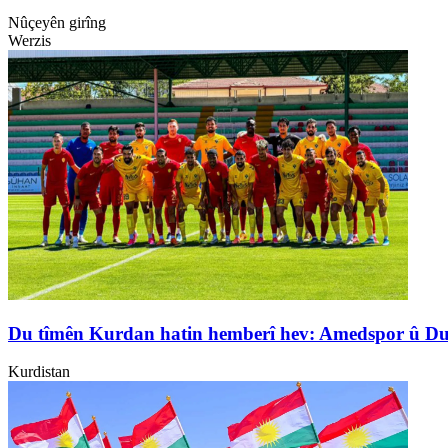
Nûçeyên girîng
Werzis
Du tîmên Kurdan hatin hemberî hev: Amedspor û D
Kurdistan