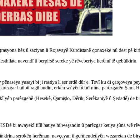
grasyona hêz û saziyan li Rojavayê Kurdistanê qonaxeke nû dest pê kiri
sthilata navendî û berpirsê sereke yê rêveberiya herêmî tê qebûlkirin.
 pênaseya yasayî bi ji rastiya li ser erdê dûr e. Tevî ku di çarçoveya
arêzgar hatibû ragihandin, erkên wî yên îdarî mîna parêzgarên Şam, He
kî yên parêzgehê (Hesekê, Qamişlo, Dêrik, Serêkaniyê û Şedadê) de bim
HSDê bi awayekî fiîlî hatiye hilweşandin û parêzgar ketiya şûna wê rêv
nkirina serokên herêman, navçeyan û gerînendetiyên wezaretan de birya