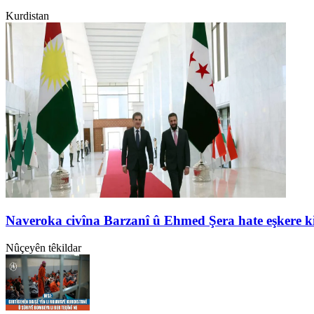
Kurdistan
Naveroka civîna Barzanî û Ehmed Şera hate eşkere k
Nûçeyên têkildar