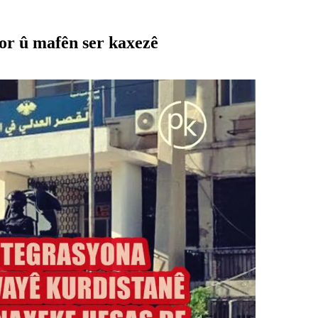
or û mafên ser kaxezê