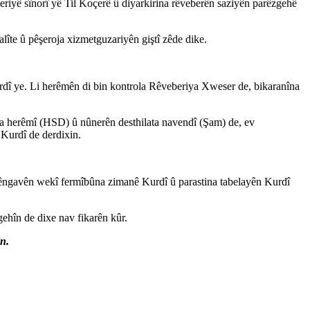
eriyê sînorî yê Til Koçerê û diyarkirina rêveberên saziyên parêzgehê
lîte û pêşeroja xizmetguzariyên giştî zêde dike.
Kurdî ye. Li herêmên di bin kontrola Rêveberiya Xweser de, bikaranîna
ya herêmî (HSD) û nûnerên desthilata navendî (Şam) de, ev
Kurdî de derdixin.
a pêngavên wekî fermîbûna zimanê Kurdî û parastina tabelayên Kurdî
gehîn de dixe nav fikarên kûr.
in.