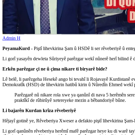
Admin H
PeyamaKurd -
Piştî lihevkirina Şam û HSDê li ser rêveberiyê û ente
Li gorî yasayên dewleta Sûriyeyê parêzgar wekî nûnerê herî bilind ê de
Erkên parêzgar çi ne û çima nikare ti biryarê bide?
Lê belê, li parêzgeha Hesekê ango bi tevahî li Rojavayê Kurdistanê ev
Demokratîk (HSD) de lihevkirin hatibû kirin û Nûredîn Ehmed wekî p
Parêzgarê nû nikare rola xwe ya qanûnî di nava 5 herêmên sere
praktîkî de rûbirûyê xetereyeke mezin a bêbandoriyê bûne.
Li bajarên Kurdan krîza rêveberiyê
Hêjayî gotinê ye, Rêveberiya Xweser a defakto piştî lihevkirina Şam-
Li gorî qanûnên rêveberiya herêmî mafê parêzgar heye ku di warê tayî