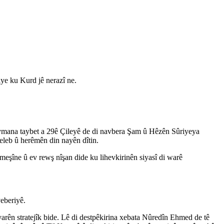
ye ku Kurd jê nerazî ne.
 peymana taybet a 29ê Çileyê de di navbera Şam û Hêzên Sûriyeya
leb û herêmên din nayên dîtin.
eşîne û ev rewş nîşan dide ku lihevkirinên siyasî di warê
eberiyê.
rên stratejîk bide. Lê di destpêkirina xebata Nûredîn Ehmed de tê