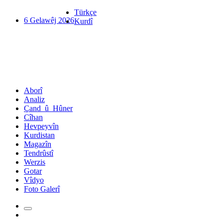
Türkçe
6 Gelawêj 2026
Kurdî
Aborî
Analiz
Çand_û_Hûner
Cîhan
Hevpeyvîn
Kurdistan
Magazîn
Tendrûstî
Werzis
Gotar
Vîdyo
Foto Galerî