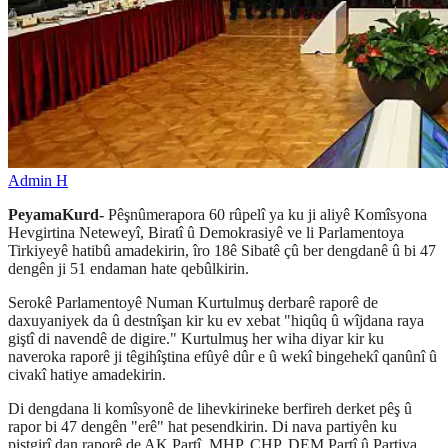
Admin H
PeyamaKurd-
Pêşnûmerapora 60 rûpelî ya ku ji aliyê Komîsyona
Hevgirtina Neteweyî, Biratî û Demokrasiyê ve li Parlamentoya
Tirkiyeyê hatibû amadekirin, îro 18ê Sibatê çû ber dengdanê û bi 47
dengên ji 51 endaman hate qebûlkirin.
Serokê Parlamentoyê Numan Kurtulmuş derbarê raporê de
daxuyaniyek da û destnîşan kir ku ev xebat "hiqûq û wîjdana raya
giştî di navendê de digire." Kurtulmuş her wiha diyar kir ku
naveroka raporê ji têgihîştina efûyê dûr e û wekî bingehekî qanûnî û
civakî hatiye amadekirin.
Di dengdana li komîsyonê de lihevkirineke berfireh derket pêş û
rapor bi 47 dengên "erê" hat pesendkirin. Di nava partiyên ku
piştgirî dan raporê de AK Partî, MHP, CHP, DEM Partî û Partiya