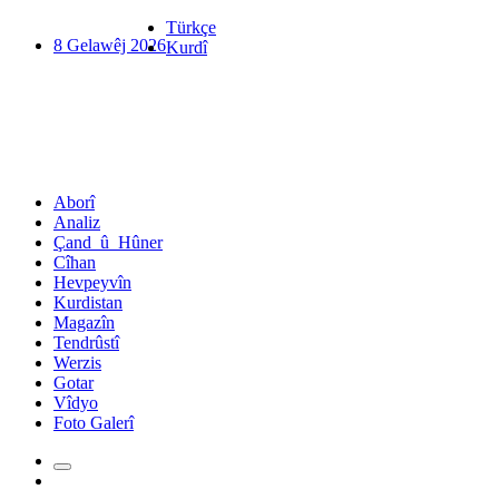
Türkçe
8 Gelawêj 2026
Kurdî
Aborî
Analiz
Çand_û_Hûner
Cîhan
Hevpeyvîn
Kurdistan
Magazîn
Tendrûstî
Werzis
Gotar
Vîdyo
Foto Galerî