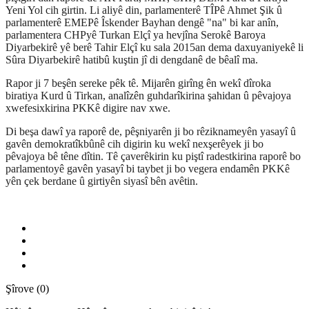
Yeni Yol cih girtin. Li aliyê din, parlamenterê TÎPê Ahmet Şik û
parlamenterê EMEPê Îskender Bayhan dengê "na" bi kar anîn,
parlamentera CHPyê Turkan Elçî ya hevjîna Serokê Baroya
Diyarbekirê yê berê Tahir Elçî ku sala 2015an dema daxuyaniyekê li
Sûra Diyarbekirê hatibû kuştin jî di dengdanê de bêalî ma.
Rapor ji 7 beşên sereke pêk tê. Mijarên girîng ên wekî dîroka
biratiya Kurd û Tirkan, analîzên guhdarîkirina şahidan û pêvajoya
xwefesixkirina PKKê digire nav xwe.
Di beşa dawî ya raporê de, pêşniyarên ji bo rêziknameyên yasayî û
gavên demokratîkbûnê cih digirin ku wekî nexşerêyek ji bo
pêvajoya bê têne dîtin. Tê çaverêkirin ku piştî radestkirina raporê bo
parlamentoyê gavên yasayî bi taybet ji bo vegera endamên PKKê
yên çek berdane û girtiyên siyasî bên avêtin.
Şîrove (0)