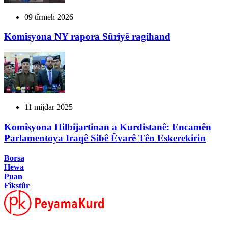
09 tîrmeh 2026
Komîsyona NY rapora Sûriyê ragihand
11 mijdar 2025
Komîsyona Hilbijartinan a Kurdistanê: Encamên
Parlamentoya Iraqê Sibê Êvarê Tên Eskerekirin
Borsa
Hewa
Puan
Fîkstûr