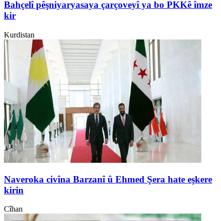
Bahçelî pêşniyaryasaya çarçoveyî ya bo PKKê îmze
kir
Kurdistan
Naveroka civîna Barzanî û Ehmed Şera hate eşkere
kirin
Cîhan