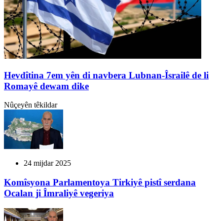
Hevdîtina 7em yên di navbera Lubnan-Îsrailê de li
Romayê dewam dike
Nûçeyên têkildar
24 mijdar 2025
Komîsyona Parlamentoya Tirkiyê pistî serdana
Ocalan ji Îmraliyê vegeriya