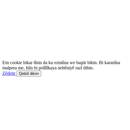
Em cookie bikar tînin da ku ezmûna we baştir bikin. Bi karanîna
malpera me, hûn bi polîtîkaya nehêniyê razî dibin.
Zêdetir
Qebûl dikim