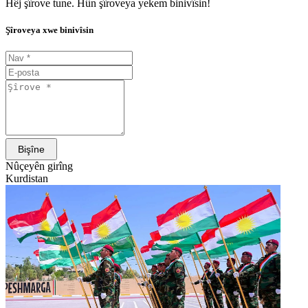
Hêj şîrove tune. Hûn şîroveya yekem binivîsin!
Şîroveya xwe binivîsin
Bişîne
Nûçeyên girîng
Kurdistan