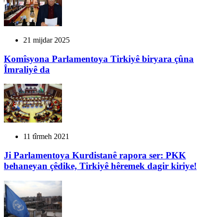
21 mijdar 2025
Komîsyona Parlamentoya Tirkiyê biryara çûna
Îmraliyê da
11 tîrmeh 2021
Ji Parlamentoya Kurdistanê rapora ser: PKK
behaneyan çêdike, Tirkiyê hêremek dagir kiriye!