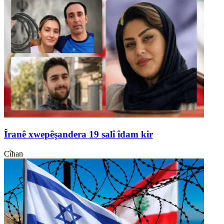
Îranê xwepêşandera 19 salî îdam kir
Cîhan