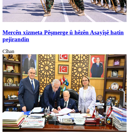
Mercên xizmeta Pêşmerge û hêzên Asayîşê hatin
pejirandin
Cîhan