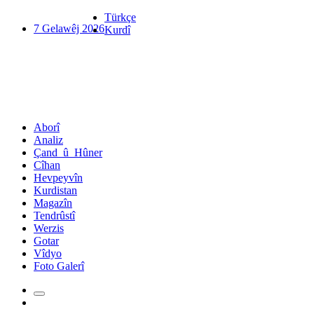
Türkçe
7 Gelawêj 2026
Kurdî
Aborî
Analiz
Çand_û_Hûner
Cîhan
Hevpeyvîn
Kurdistan
Magazîn
Tendrûstî
Werzis
Gotar
Vîdyo
Foto Galerî