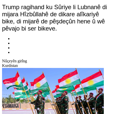
Trump ragihand ku Sûriye li Lubnanê di
mijara Hîzbûllahê de dikare alîkariyê
bike, di mijarê de pêşdeçûn hene û wê
pêvajo bi ser bikeve.
Nûçeyên girîng
Kurdistan