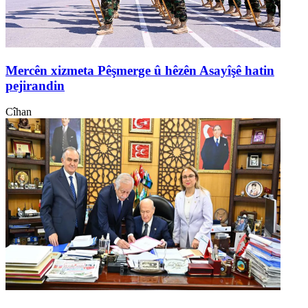
Mercên xizmeta Pêşmerge û hêzên Asayîşê hatin
pejirandin
Cîhan