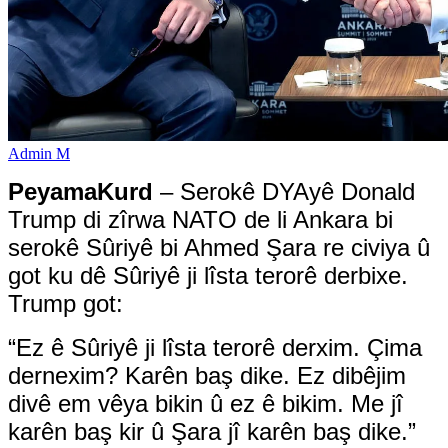
Admin M
PeyamaKurd
– Serokê DYAyê Donald
Trump di zîrwa NATO de li Ankara bi
serokê Sûriyê bi Ahmed Şara re civiya û
got ku dê Sûriyê ji lîsta terorê derbixe.
Trump got:
“Ez ê Sûriyê ji lîsta terorê derxim. Çima
dernexim? Karên baş dike. Ez dibêjim
divê em vêya bikin û ez ê bikim. Me jî
karên baş kir û Şara jî karên baş dike.”