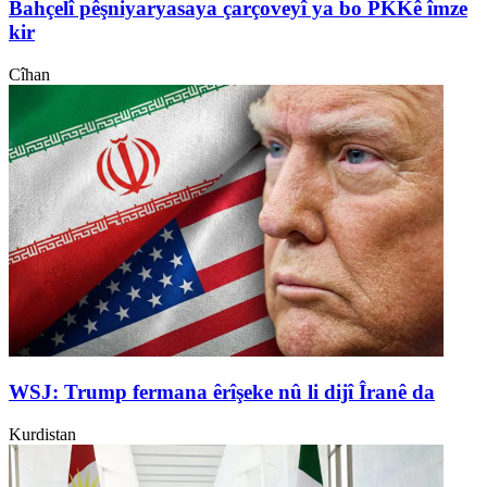
Bahçelî pêşniyaryasaya çarçoveyî ya bo PKKê îmze
kir
Cîhan
WSJ: Trump fermana êrîşeke nû li dijî Îranê da
Kurdistan