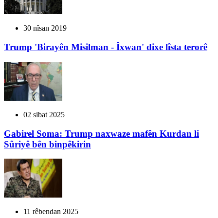
30 nîsan 2019
Trump 'Birayên Misilman - Îxwan' dixe lîsta terorê
02 sibat 2025
Gabirel Soma: Trump naxwaze mafên Kurdan li
Sûriyê bên binpêkirin
11 rêbendan 2025