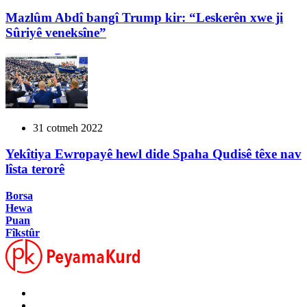
Mazlûm Abdî bangî Trump kir: “Leskerên xwe ji
Sûriyê veneksîne”
31 cotmeh 2022
Yekîtiya Ewropayê hewl dide Spaha Qudisê têxe nav
lîsta terorê
Borsa
Hewa
Puan
Fîkstûr