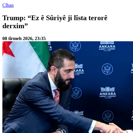
Cîhan
Trump: “Ez ê Sûriyê ji lîsta terorê
derxim”
08 tîrmeh 2026, 23:35