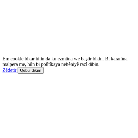
Em cookie bikar tînin da ku ezmûna we baştir bikin. Bi karanîna
malpera me, hûn bi polîtîkaya nehêniyê razî dibin.
Zêdetir
Qebûl dikim