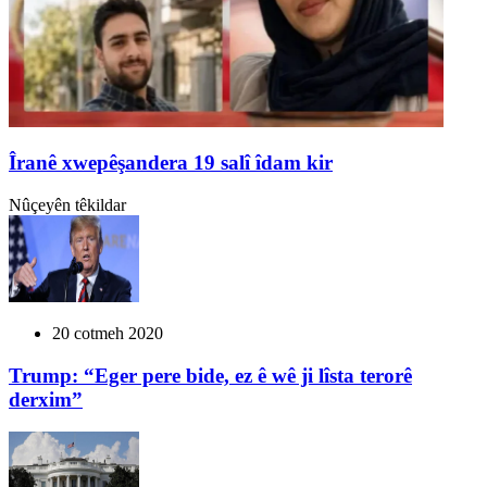
Îranê xwepêşandera 19 salî îdam kir
Nûçeyên têkildar
20 cotmeh 2020
Trump: “Eger pere bide, ez ê wê ji lîsta terorê
derxim”