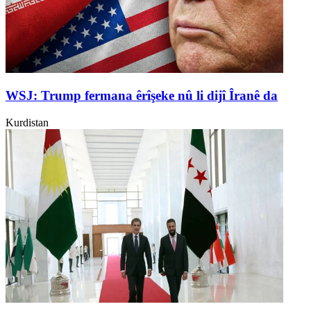
WSJ: Trump fermana êrîşeke nû li dijî Îranê da
Kurdistan