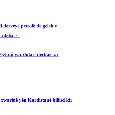
 derveyê petrolê de gelek e
6,4 milyar dolarî derbas kir
xwarinê yên Kurdistanê bilind kir