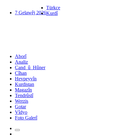
Türkçe
7 Gelawêj 2026
Kurdî
Aborî
Analiz
Çand_û_Hûner
Cîhan
Hevpeyvîn
Kurdistan
Magazîn
Tendrûstî
Werzis
Gotar
Vîdyo
Foto Galerî