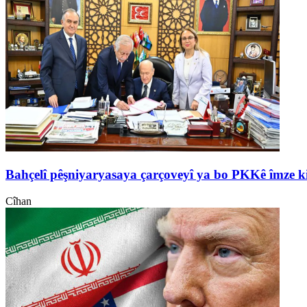
Bahçelî pêşniyaryasaya çarçoveyî ya bo PKKê îmze k
Cîhan