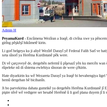
Admin H
PeyamaKurd -
Encûmena Wezîran a Iraqê, di civîna xwe ya pêncem a
girîng pêşkêşî hikûmetê kirin.
Li gorî belgeya ku ji aliyê Wezîrê Darayî yê Federal Falih Sarî ve hat
xeta sînorî ya Herêma Kurdistanê pêk were.
Di vê çarçoveyê de, dergehên nefermî û pîşesazî yên ku mercên wan ên 
rûpeleke nû di sîstema ewlehiya sînoran de were çêkirin.
Hate diyarkirin ku wê Wezareta Darayî ya Iraqê bi hevahengiya ligel 
hemû dergehan bê bicihanîn.
Ji bo parvekirina dahata gumrikê ya dergehên Herêma Kurdistanê jî En
piştre nîvê wê vedigere ser hesabê Herêmê û li gorî plana duyem jî li