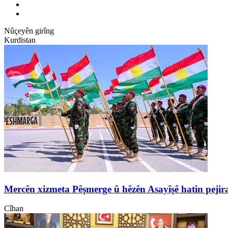
Nûçeyên girîng
Kurdistan
Mercên xizmeta Pêşmerge û hêzên Asayîşê hatin pejir
Cîhan