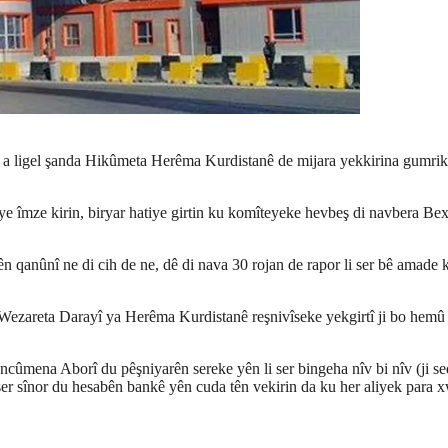
 ligel şanda Hikûmeta Herêma Kurdistanê de mijara yekkirina gumrikan
iye îmze kirin, biryar hatiye girtin ku komîteyeke hevbeş di navbera Bex
qanûnî ne di cih de ne, dê di nava 30 rojan de rapor li ser bê amade ki
Wezareta Darayî ya Herêma Kurdistanê reşnivîseke yekgirtî ji bo hemû 
cûmena Aborî du pêşniyarên sereke yên li ser bingeha nîv bi nîv (ji s
 ser sînor du hesabên bankê yên cuda tên vekirin da ku her aliyek para 