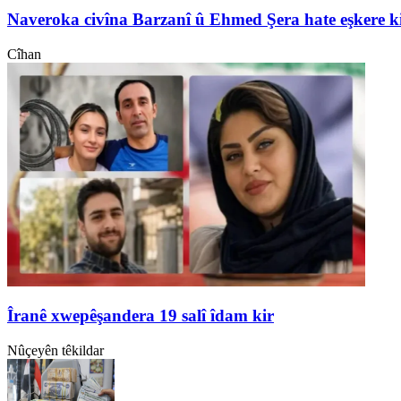
Naveroka civîna Barzanî û Ehmed Şera hate eşkere k
Cîhan
Îranê xwepêşandera 19 salî îdam kir
Nûçeyên têkildar