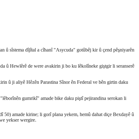
 û sîstema dîjîtal a cîhanî "Asycuda" gotûbêj kir û çend pêşniyarên
da û Hewlêrê de were avakirin ji bo ku lêkolîneke giştgir li seranserê
rin û ji aliyê Hêzên Parastina Sînor ên Federal ve bên girtin daku
"lêborînên gumrikî" amade bike daku piştî pejirandina serokan li
edî 50) amade kirine; li gorî plana yekem, hemû dahat diçe Bexdayê û
xwe yekser wergire.