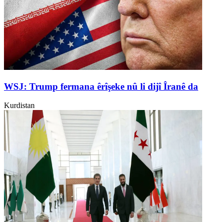
WSJ: Trump fermana êrîşeke nû li dijî Îranê da
Kurdistan