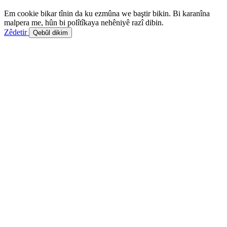
Em cookie bikar tînin da ku ezmûna we baştir bikin. Bi karanîna
malpera me, hûn bi polîtîkaya nehêniyê razî dibin.
Zêdetir
Qebûl dikim