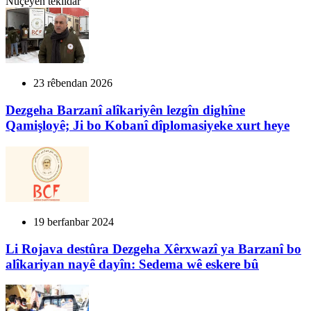
Nûçeyên têkildar
23 rêbendan 2026
Dezgeha Barzanî alîkariyên lezgîn dighîne
Qamişloyê; Ji bo Kobanî dîplomasiyeke xurt heye
19 berfanbar 2024
Li Rojava destûra Dezgeha Xêrxwazî ya Barzanî bo
alîkariyan nayê dayîn: Sedema wê eskere bû