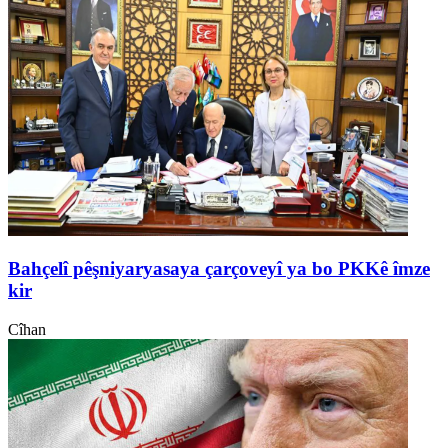
Bahçelî pêşniyaryasaya çarçoveyî ya bo PKKê îmze
kir
Cîhan