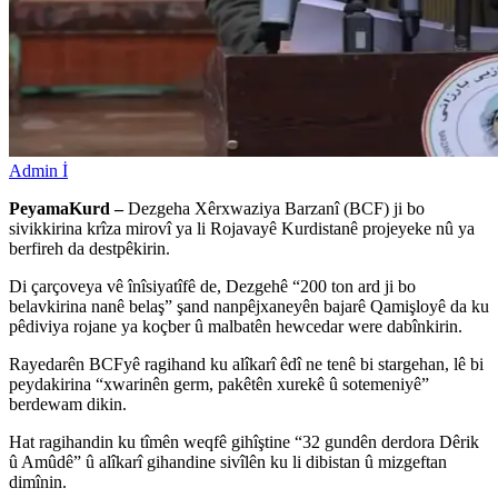
Admin İ
PeyamaKurd –
Dezgeha Xêrxwaziya Barzanî (BCF) ji bo
sivikkirina krîza mirovî ya li Rojavayê Kurdistanê projeyeke nû ya
berfireh da destpêkirin.
Di çarçoveya vê înîsiyatîfê de, Dezgehê “200 ton ard ji bo
belavkirina nanê belaş” şand nanpêjxaneyên bajarê Qamişloyê da ku
pêdiviya rojane ya koçber û malbatên hewcedar were dabînkirin.
Rayedarên BCFyê ragihand ku alîkarî êdî ne tenê bi stargehan, lê bi
peydakirina “xwarinên germ, pakêtên xurekê û sotemeniyê”
berdewam dikin.
Hat ragihandin ku tîmên weqfê gihîştine “32 gundên derdora Dêrik
û Amûdê” û alîkarî gihandine sivîlên ku li dibistan û mizgeftan
dimînin.