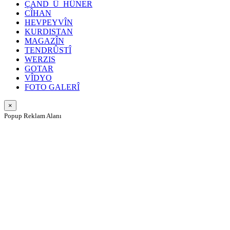
ÇAND_Û_HÛNER
CÎHAN
HEVPEYVÎN
KURDISTAN
MAGAZÎN
TENDRÛSTÎ
WERZIS
GOTAR
VÎDYO
FOTO GALERÎ
×
Popup Reklam Alanı