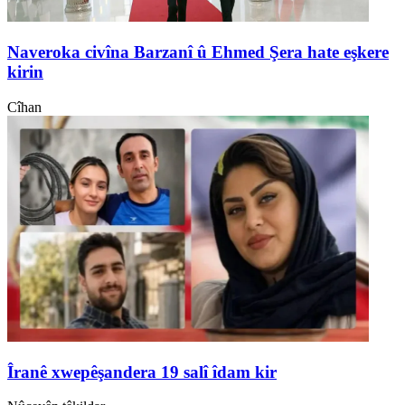
Naveroka civîna Barzanî û Ehmed Şera hate eşkere
kirin
Cîhan
Îranê xwepêşandera 19 salî îdam kir