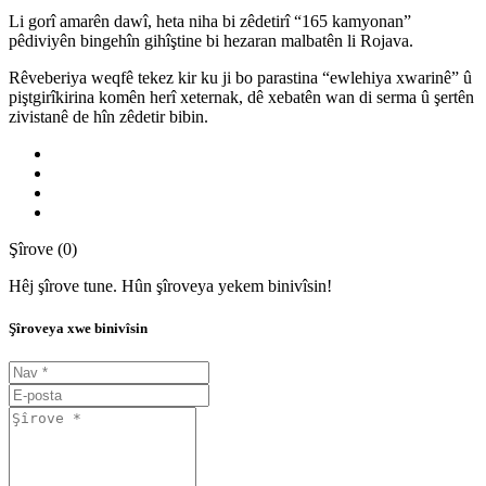
Li gorî amarên dawî, heta niha bi zêdetirî “165 kamyonan”
pêdiviyên bingehîn gihîştine bi hezaran malbatên li Rojava.
Rêveberiya weqfê tekez kir ku ji bo parastina “ewlehiya xwarinê” û
piştgirîkirina komên herî xeternak, dê xebatên wan di serma û şertên
zivistanê de hîn zêdetir bibin.
Şîrove (0)
Hêj şîrove tune. Hûn şîroveya yekem binivîsin!
Şîroveya xwe binivîsin