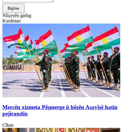
Bişîne
Nûçeyên girîng
Kurdistan
Mercên xizmeta Pêşmerge û hêzên Asayîşê hatin
pejirandin
Cîhan