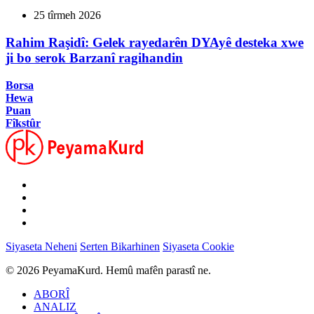
25 tîrmeh 2026
Rahim Raşidî: Gelek rayedarên DYAyê desteka xwe
ji bo serok Barzanî ragihandin
Borsa
Hewa
Puan
Fîkstûr
Siyaseta Neheni
Serten Bikarhinen
Siyaseta Cookie
© 2026 PeyamaKurd. Hemû mafên parastî ne.
ABORÎ
ANALIZ