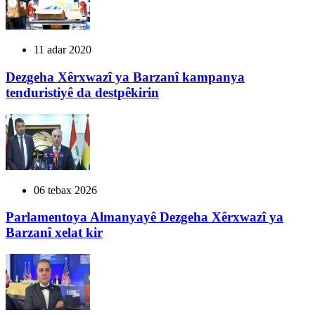
11 adar 2020
Dezgeha Xêrxwazî ya Barzanî kampanya
tenduristiyê da destpêkirin
06 tebax 2026
Parlamentoya Almanyayê Dezgeha Xêrxwazî ya
Barzanî xelat kir