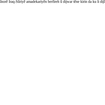
înorê Iraq-Sûriyê amadekariyên berfireh û dijwar têne kirin da ku li dij