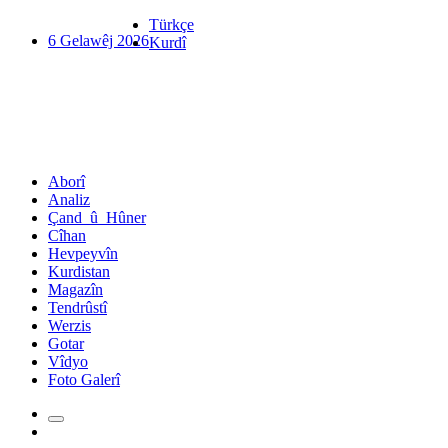
Türkçe
6 Gelawêj 2026
Kurdî
Aborî
Analiz
Çand_û_Hûner
Cîhan
Hevpeyvîn
Kurdistan
Magazîn
Tendrûstî
Werzis
Gotar
Vîdyo
Foto Galerî