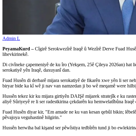
Admin L
PeyamaKurd –
Cîgirê Serokwezîrê Iraqê û Wezîrê Derve Fuad Husên 
lihevkirinekê.
Di civîneke çapemeniyê de ku îro (Yekşem, 25ê Çileya 2026an) hat lid
serokatiyê yên Iraqê, daxuyanî dan.
Fuad Husên di derbarê mijara serokatiyê de fikarên xwe yên li ser n
biryar bide ka kî wê ji nav van namzedan ji bo wê meqamê were hilbij
Hussên tekez kir ku mijara girtiyên DAIŞê mijarek stratejîk e ku raste
aliyê Sûriyeyê re li ser radestkirina çekdarên ku hemwelatîbûna Iraqê d
Fuad Husên diyar kir, "Em amade ne ku van kesan qebûl bikin; lêbel
pêvajoya veguhastinê hilgirin."
Hussên herwiha bal kişand ser pêwîstiya tedbîrên tund ji bo ewlekirina