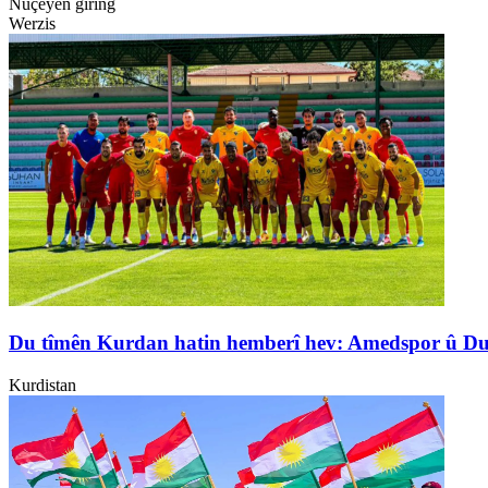
Nûçeyên girîng
Werzis
Du tîmên Kurdan hatin hemberî hev: Amedspor û D
Kurdistan