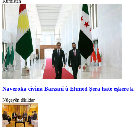
Kurdistan
Naveroka civîna Barzanî û Ehmed Şera hate eşkere k
Nûçeyên têkildar