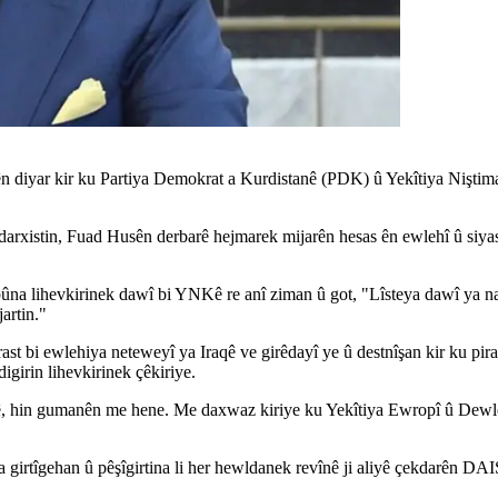
diyar kir ku Partiya Demokrat a Kurdistanê (PDK) û Yekîtiya Niştiman
arxistin, Fuad Husên derbarê hejmarek mijarên hesas ên ewlehî û siyasî
ebûna lihevkirinek dawî bi YNKê re anî ziman û got, "Lîsteya dawî ya n
artin."
rast bi ewlehiya neteweyî ya Iraqê ve girêdayî ye û destnîşan kir ku pir
igirin lihevkirinek çêkiriye.
ê, hin gumanên me hene. Me daxwaz kiriye ku Yekîtiya Ewropî û Dewletê
 girtîgehan û pêşîgirtina li her hewldanek revînê ji aliyê çekdarên DAI