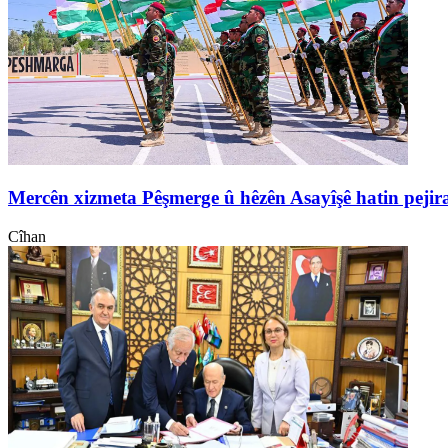
Mercên xizmeta Pêşmerge û hêzên Asayîşê hatin pejir
Cîhan