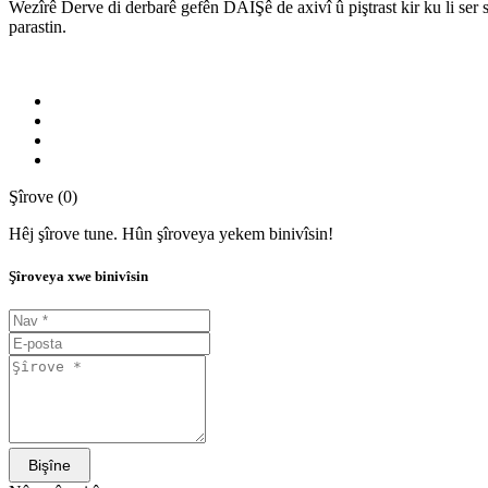
Wezîrê Derve di derbarê gefên DAIŞê de axivî û piştrast kir ku li ser s
parastin.
Şîrove (0)
Hêj şîrove tune. Hûn şîroveya yekem binivîsin!
Şîroveya xwe binivîsin
Bişîne