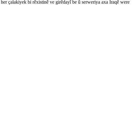
î her çalakiyek bi rêxistinê ve girêdayî be û serweriya axa Iraqê were