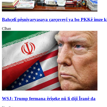
Bahçelî pêşniyaryasaya çarçoveyî ya bo PKKê îmze k
Cîhan
WSJ: Trump fermana êrîşeke nû li dijî Îranê da