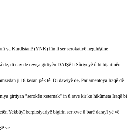
î ya Kurdistanê (YNK) hîn li ser serokatiyê negihîştine
 de, di nav de rewşa girtiyên DAIŞê li Sûriyeyê û hilbijartinên
amzedan ji 18 kesan pêk tê. Di dawiyê de, Parlamentoya Iraqê dê
aniya girtiyan "serokên xeternak" in û rave kir ku hikûmeta Iraqê bi
n Yekbûyî berpirsiyariyê bigirin ser xwe û barê darayî yê vê
Şê ve.