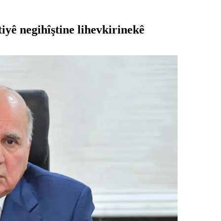
yê negihîştine lihevkirinekê