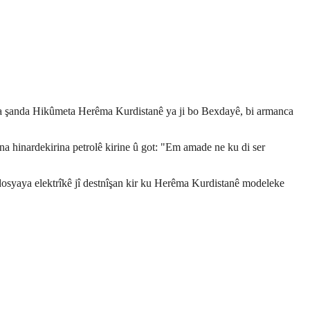
ya şanda Hikûmeta Herêma Kurdistanê ya ji bo Bexdayê, bi armanca
na hinardekirina petrolê kirine û got: "Em amade ne ku di ser
dosyaya elektrîkê jî destnîşan kir ku Herêma Kurdistanê modeleke