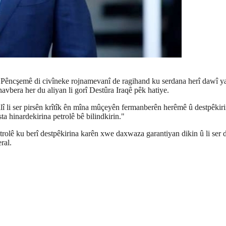
Pêncşemê di civîneke rojnamevanî de ragihand ku serdana herî dawî 
navbera her du aliyan li gorî Destûra Iraqê pêk hatiye.
alî li ser pirsên krîtîk ên mîna mûçeyên fermanberên herêmê û destpêkiri
a hinardekirina petrolê bê bilindkirin."
olê ku berî destpêkirina karên xwe daxwaza garantiyan dikin û li ser 
ral.