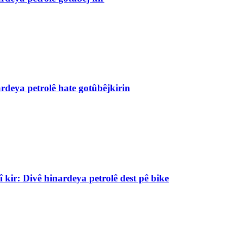
rdeya petrolê hate gotûbêjkirin
kir: Divê hinardeya petrolê dest pê bike