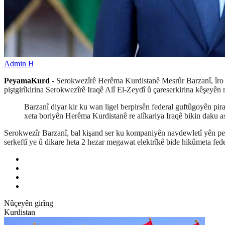
Admin H
PeyamaKurd -
Serokwezîrê Herêma Kurdistanê Mesrûr Barzanî, îro 
piştgirîkirina Serokwezîrê Iraqê Alî El-Zeydî û çareserkirina kêşeyên 
Barzanî diyar kir ku wan ligel berpirsên federal guftûgoyên pir
xeta boriyên Herêma Kurdistanê re alîkariya Iraqê bikin daku ast
Serokwezîr Barzanî, bal kişand ser ku kompaniyên navdewletî yên petr
serkeftî ye û dikare heta 2 hezar megawat elektrîkê bide hikûmeta fede
Nûçeyên girîng
Kurdistan