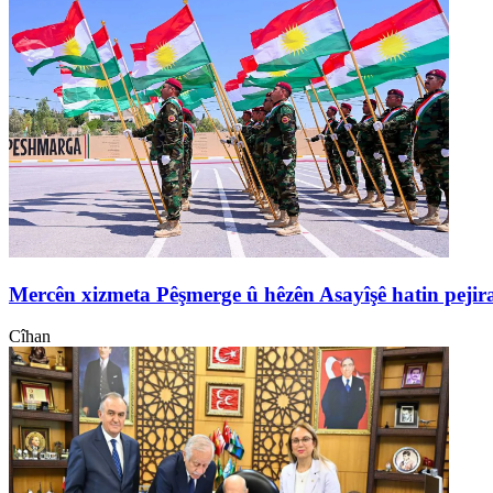
Mercên xizmeta Pêşmerge û hêzên Asayîşê hatin pejir
Cîhan