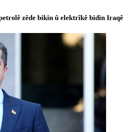
rolê zêde bikin û elektrîkê bidin Iraqê