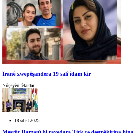
Îranê xwepêşandera 19 salî îdam kir
Nûçeyên têkildar
18 sibat 2025
Mesrûr Barzanî bi rayedara Tirk re destpêkirina hina