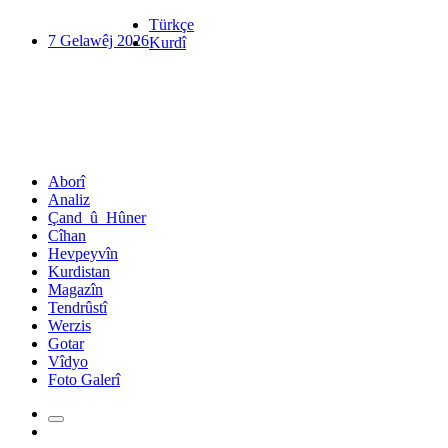
Türkçe
7 Gelawêj 2026
Kurdî
Aborî
Analiz
Çand_û_Hûner
Cîhan
Hevpeyvîn
Kurdistan
Magazîn
Tendrûstî
Werzis
Gotar
Vîdyo
Foto Galerî