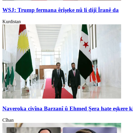
WSJ: Trump fermana êrîşeke nû li dijî Îranê da
Kurdistan
Naveroka civîna Barzanî û Ehmed Şera hate eşkere k
Cîhan