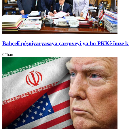
Bahçelî pêşniyaryasaya çarçoveyî ya bo PKKê îmze k
Cîhan