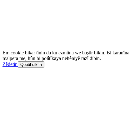
Em cookie bikar tînin da ku ezmûna we baştir bikin. Bi karanîna
malpera me, hûn bi polîtîkaya nehêniyê razî dibin.
Zêdetir
Qebûl dikim