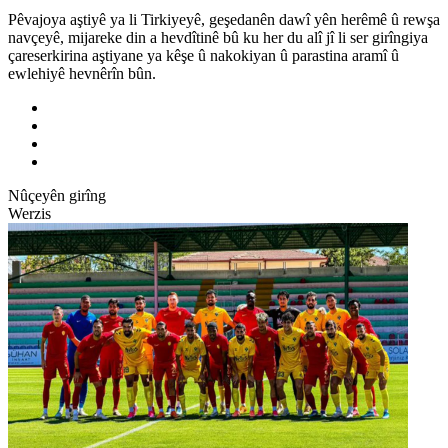
Pêvajoya aştiyê ya li Tirkiyeyê, geşedanên dawî yên herêmê û rewşa
navçeyê, mijareke din a hevdîtinê bû ku her du alî jî li ser girîngiya
çareserkirina aştiyane ya kêşe û nakokiyan û parastina aramî û
ewlehiyê hevnêrîn bûn.
Nûçeyên girîng
Werzis