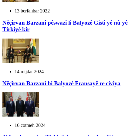
13 berfanbar 2022
Nêçîrvan Barzanî pêswazî li Balyozê Gistî yê nû yê
Tirkiyê kir
14 mijdar 2024
Nêçîrvan Barzanî bi Balyozê Fransayê re civiya
16 cotmeh 2024