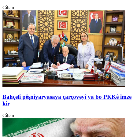
Cîhan
Bahçelî pêşniyaryasaya çarçoveyî ya bo PKKê îmze
kir
Cîhan