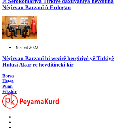
Ji Serokomariya Tirkiyê daxuyaniya hevdîtina
Nêçîrvan Barzanî û Erdogan
19 sibat 2022
Nêçîrvan Barzanî bi wezîrê bergiriyê yê Tirkiyê
Hulusi Akar re hevdîtinekî kir
Borsa
Hewa
Puan
Fîkstûr