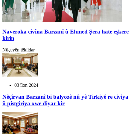
Naveroka civîna Barzanî û Ehmed Şera hate eşkere
kirin
Nûçeyên têkildar
03 îlon 2024
Nêçîrvan Barzanî bi balyozê nû yê Tirkiyê re civiya
û pistgiriya xwe diyar kir