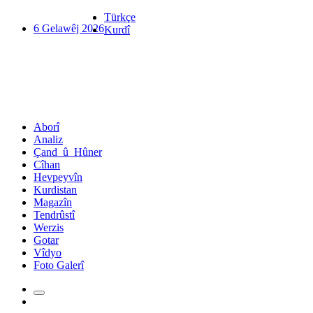
Türkçe
6 Gelawêj 2026
Kurdî
Aborî
Analiz
Çand_û_Hûner
Cîhan
Hevpeyvîn
Kurdistan
Magazîn
Tendrûstî
Werzis
Gotar
Vîdyo
Foto Galerî