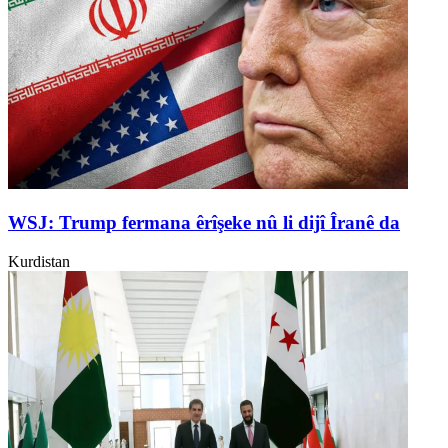
WSJ: Trump fermana êrîşeke nû li dijî Îranê da
Kurdistan