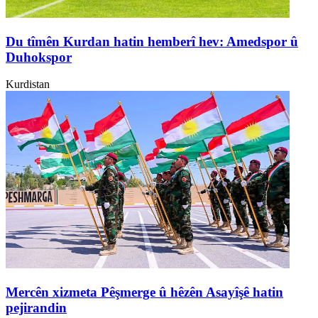
Du tîmên Kurdan hatin hemberî hev: Amedspor û
Duhokspor
Kurdistan
Mercên xizmeta Pêşmerge û hêzên Asayîşê hatin
pejirandin