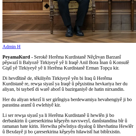
Admin H
PeyamaKurd -
Serokê Herêma Kurdistanê Nêçîrvan Barzanî
pêşwazî li Balyozê Tirkiyeyê yê li Iraqê Anil Bora Înan û Konsulê
Giştî yê Tirkiyeyê yê li Herêma Kurdistanê Erman Topçu kir.
Di hevdîtinê de, têkiliyên Tirkiyeyê yên bi Iraq û Herêma
Kurdistanê re, rewşa siyasî ya Iraqê û pêşxistina hevkariya her du
aliyan, bi taybetî di warê aborî û bazirganiyê de hatin nirxandin.
Her du aliyan tekezî li ser girîngiya berdewamiya hevahengiyê ji bo
parastina aramî û ewlehiyê kir.
Li ser rewşa siyasî ya li Herêma Kurdistanê û hewlên ji bo
derbaskirin û çareserkirina kêşeyên navxweyî, danûstandina bîr û
ramanan hate kirin. Herwiha pêwîstiya diyalog û lihevhatina Hewlêr
û Bexdayê ji bo çareserkirina kêşeyên hilawistî hat bibîrxistin.