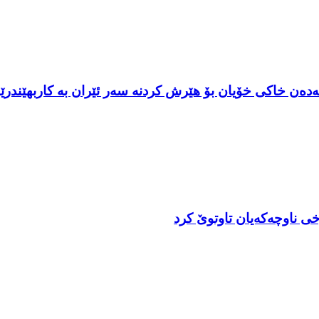
نەدەن خاکی خۆیان بۆ هێرش کردنه سەر ئێران به کاربهێندر
ناوچه‌كه‌یان تاوتوێ کرد