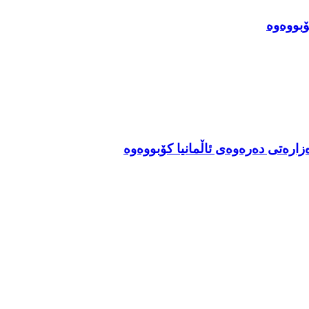
ووه‌وه‌
ەتی دەرەوەی ئاڵمانیا کۆبووه‌وه‌