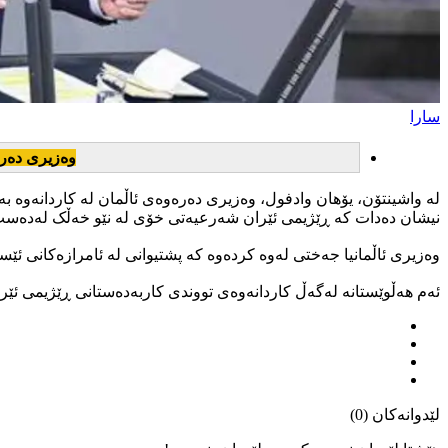
سارا
وەزیری دەرە
لە واشینتۆن، یۆهان وادفول، وەزیری دەرەوەی ئاڵمان لە کاردانەوە بە
نیشان دەدات کە ڕێژیمی ئێران شەرعیەتی خۆی لە نێو خەڵک لەدەست
وەزیری ئاڵمانیا جەختی لەوە کردەوە کە پشتیوانی لە ئامرازەکانی ئێ
ئەم هەڵوێستانە لەگەڵ کاردانەوەی تووندی کاربەدەستانی ڕێژیمی ئێر
لێدوانەکان (0)