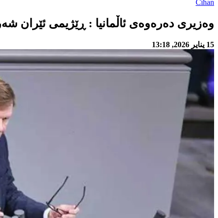
Cîhan
وەزیری دەرەوەی ئاڵمانیا : ڕێژیمی ئێران ش
15 يناير 2026, 13:18