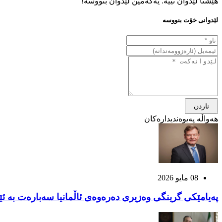
هێشتا لێدوان نییە. یەکەمین لێدوان بنووسە!
لێدوانی خۆت بنووسە
ناردن
هەواڵە پەیوەندیدارەکان
08 مايو 2026
پەیامێکی گرینگی وەزیری دەرەوەی ئاڵمانیا سەبارەت بە ئێر