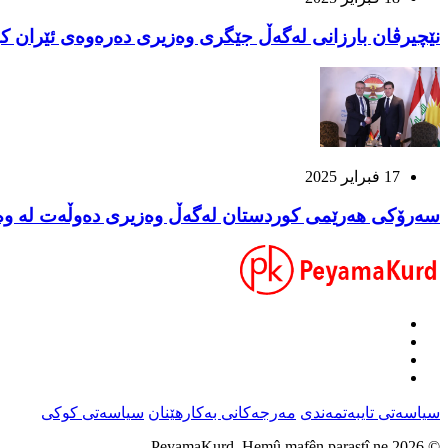
نێچیرڤان بارزانى له‌گه‌ڵ جێگری وەزیری دەرەوەی ئێران كۆب
17 فبراير 2025
سەرۆکی هەرێمی کوردستان لەگەڵ وەزیری دەوڵەت لە وەزار
سیاسەتی تایبەتمەندی
مەرجەکانی بەکارهێنان
سیاسەتی کوکی
© 2026 PeyamaKurd. Hemû mafên parastî ne.