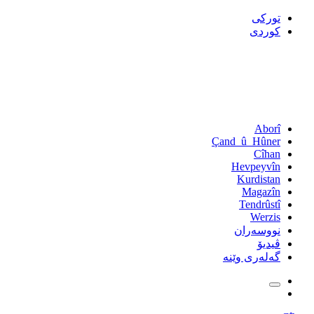
تورکی
کوردی
Aborî
Çand_û_Hûner
Cîhan
Hevpeyvîn
Kurdistan
Magazîn
Tendrûstî
Werzis
نووسەران
ڤیدیۆ
گەلەری وێنە