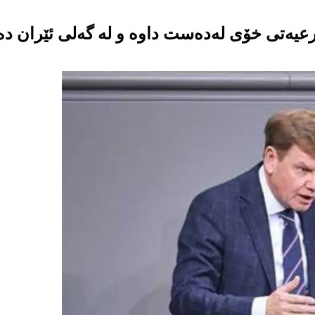
ەرعیەتی خۆی لەدەست داوە و لە گەلی ئێران د