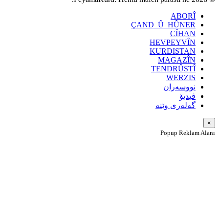
ABORÎ
ÇAND_Û_HÛNER
CÎHAN
HEVPEYVÎN
KURDISTAN
MAGAZÎN
TENDRÛSTÎ
WERZIS
نووسەران
ڤیدیۆ
گەلەری وێنە
×
Popup Reklam Alanı