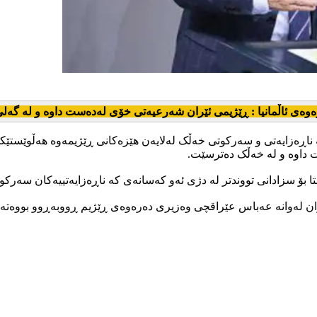
وەی ئاڵمانیا : ڕێژیمی ئێران شەرعیەتی خۆی لەدەست داوە و لە گەل
 ناڕەزایەتی و سەرکوتی خەڵک لەلایەن هێزەکانی ڕێژیمەوە هەڵوێستێکی 
 داوە و لە خەڵک دەترسێت.
ستا بۆ سزادانی تووندتر لە دژی ئەو کەسانەی کە ناڕەزایەتییەکان سەر
ان لەوانە عەباس عێراقچی وەزیری دەرەوەی ڕێژیم ڕووبەڕوو بووەتەوە