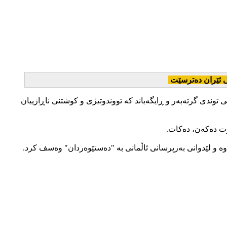
ی ئێران دەترسێت
توندی گرتەبەر و ڕایگەیاند کە تووندوتیژی و کوشتنی ناڕازییان
کوت دەکەن، دەكات.
 و لێدوانی بەرپرسانی ئاڵمانی بە "دەستێوەردان" وەسف کرد.