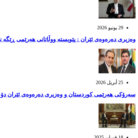
29 يونيو 2026
وەزیری دەرەوەی ئێران : پێویسته ووڵاتانی هەرێمی ڕێگه 
25 أبريل 2026
سەرۆکی ھەرێمی کوردستان و وەزیری دەرەوەی ئێران دۆخى 
18 فبراير 2025