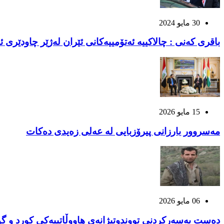
30 مايو 2024
باقری کەنی : چالاکییە ئەتۆمییەکانی ئێران لەژێر چاودێری
15 مايو 2026
مەسروور بارزانی پیرۆزبایی لە عەلی زەیدی دەکات
06 مايو 2026
دەست بەسەرکردنی تووندوتیژانەی هاووڵاتییەکی کورد و گو