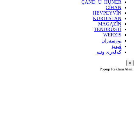
ÇAND_Û_HÛNER
CÎHAN
HEVPEYVÎN
KURDISTAN
MAGAZÎN
TENDRÛSTÎ
WERZIS
نووسەران
ڤیدیۆ
گەلەری وێنە
×
Popup Reklam Alanı