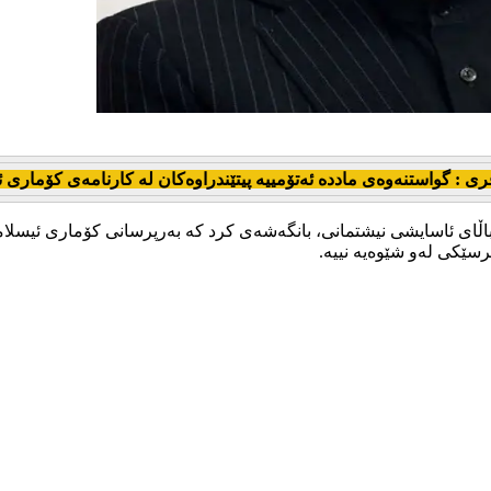
ی : گواستنەوەی ماددە ئەتۆمییە پیتێندراوەکان لە کارنامەی کۆماری ئی
 ئاسایشی نیشتمانی، بانگەشەی کرد کە بەرپرسانی کۆماری ئیسلامی هیچ
پرسێکی لەو شێوەیە نییە.