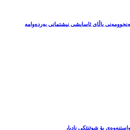
 ئەنجوومەنی باڵای ئاسایشی نیشتمانی بەردەوامە
استنەوەی بۆ شوێنێکی نادیار