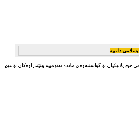
سلامی دا نییە
 پلانێکیان بۆ گواستنەوەی ماددە ئەتۆمییە پیتێندراوەکان بۆ هیچ