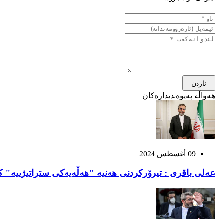
ناردن
هەواڵە پەیوەندیدارەکان
09 أغسطس 2024
عەلی باقری : تیرۆرکردنی هەنیە "هەڵەیەکی ستراتیژییە" 