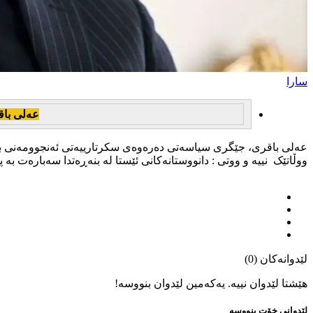
سارا
عەلی باقر
عەلی باقری، جێگری سیاسەتی دەرەوەی سکرتارییەتی ئەنجوومەنی باڵای
ووڵاتێک نییە و ووتی : دانووستانەکانی ئێستا لە بنەڕەتدا سەبارەت بە 
لێدوانەکان (0)
هێشتا لێدوان نییە. یەکەمین لێدوان بنووسە!
لێدوانی خۆت بنووسە