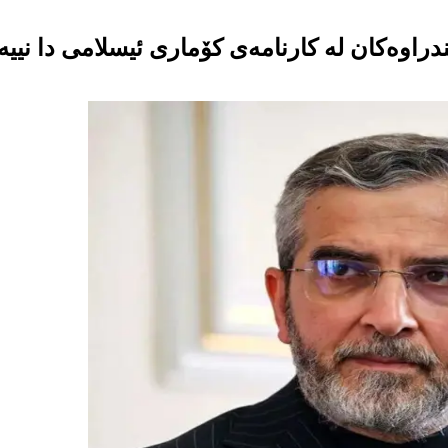
ندراوەکان لە کارنامەی کۆماری ئیسلامی دا نییە