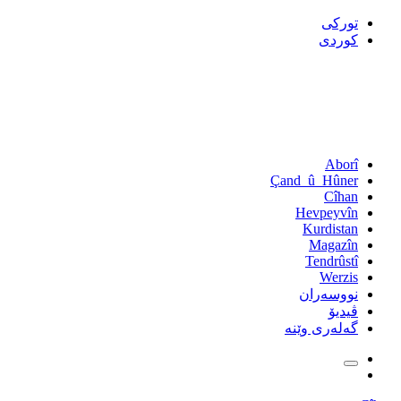
تورکی
کوردی
Aborî
Çand_û_Hûner
Cîhan
Hevpeyvîn
Kurdistan
Magazîn
Tendrûstî
Werzis
نووسەران
ڤیدیۆ
گەلەری وێنە