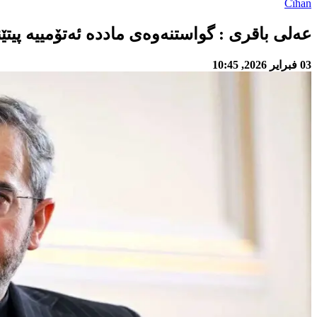
Cîhan
عەلی باقری : گواستنەوەی ماددە ئەتۆمییە پیتێ
03 فبراير 2026, 10:45