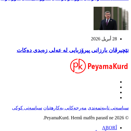
28 أبريل 2026
نێچیرڤان بارزانی پیرۆزبایی لە عەلی زەیدی دەکات
سیاسەتی تایبەتمەندی
مەرجەکانی بەکارهێنان
سیاسەتی کوکی
© 2026 PeyamaKurd. Hemû mafên parastî ne.
ABORÎ