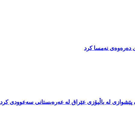
 دەرەوەی نەمسا کرد
ێشوازی لە باڵیۆزی عێراق لە عەرەبستانی سەعوودی کرد