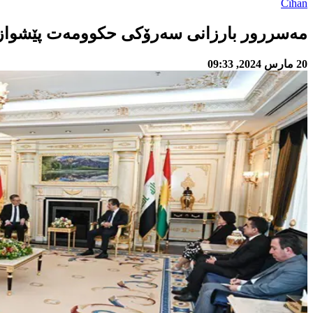
Cîhan
مەسررور بارزانی سەرۆکی حکوومەت پێشوازی 
20 مارس 2024, 09:33