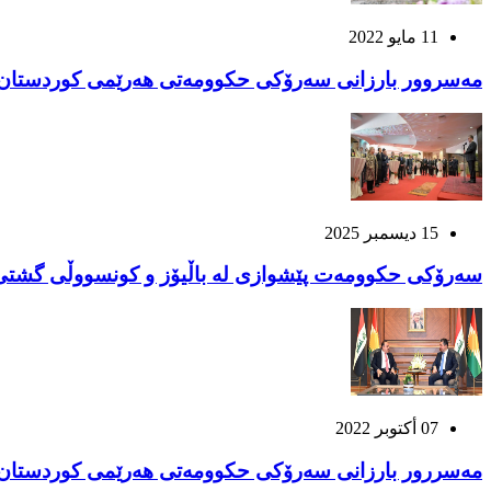
11 مايو 2022
مەسروور بارزانی سەرۆکی حکوومەتی هەرێمی کوردستان پ
15 ديسمبر 2025
سەرۆکی حکوومەت پێشوازی لە باڵیۆز و کونسووڵی گشتی و 
07 أكتوبر 2022
مەسررور بارزانی سەرۆکی حکوومەتی هەرێمی کوردستان پ