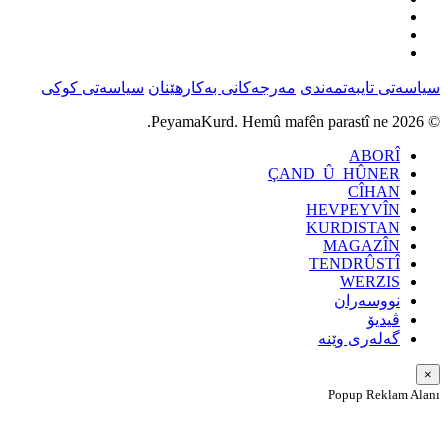
سیاسەتی تایبەتمەندی
مەرجەکانی بەکارهێنان
سیاسەتی کوکی
© 2026 PeyamaKurd. Hemû mafên parastî ne.
ABORÎ
ÇAND_Û_HÛNER
CÎHAN
HEVPEYVÎN
KURDISTAN
MAGAZÎN
TENDRÛSTÎ
WERZIS
نووسەران
ڤیدیۆ
گەلەری وێنە
×
Popup Reklam Alanı