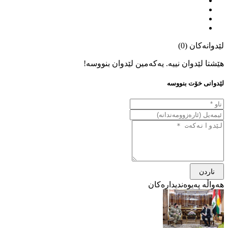
لێدوانەکان (0)
هێشتا لێدوان نییە. یەکەمین لێدوان بنووسە!
لێدوانی خۆت بنووسە
ناردن
هەواڵە پەیوەندیدارەکان