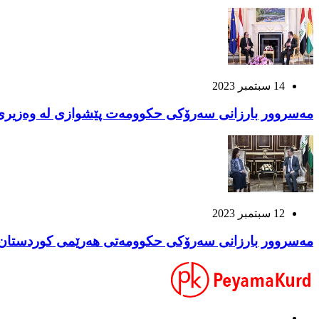
14 سبتمبر 2023
مەسروور بارزانی سەرۆکی حکوومەت پێشوازی لە وەزیری
12 سبتمبر 2023
مەسروور بارزانی سەرۆکی حکوومەتی هەرێمی کوردستان پ