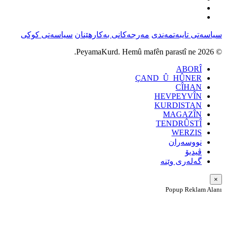
سیاسەتی تایبەتمەندی
مەرجەکانی بەکارهێنان
سیاسەتی کوکی
© 2026 PeyamaKurd. Hemû mafên parastî ne.
ABORÎ
ÇAND_Û_HÛNER
CÎHAN
HEVPEYVÎN
KURDISTAN
MAGAZÎN
TENDRÛSTÎ
WERZIS
نووسەران
ڤیدیۆ
گەلەری وێنە
×
Popup Reklam Alanı