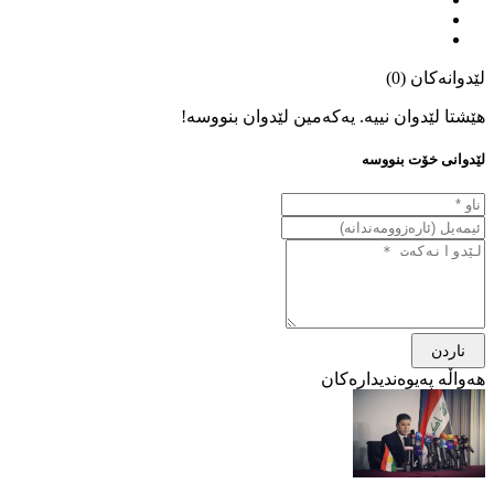
لێدوانەکان (0)
هێشتا لێدوان نییە. یەکەمین لێدوان بنووسە!
لێدوانی خۆت بنووسە
ناردن
هەواڵە پەیوەندیدارەکان