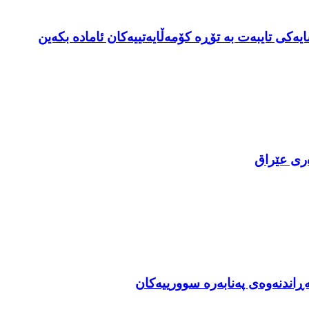
ایەکی تایبەت بە تۆڕە کۆمەڵایەتییەکان ئامادە بکەین
ەری عێراق
ەڕاندنەوەی پەنابەرە سوورییەکان