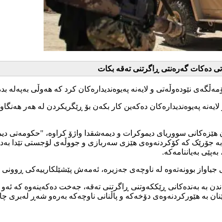
ەتی دەکات گەرەنتی ڕاگرتنی تەقە بکات
گەی نێودەوڵەتی و لایەنە پەیوەندیدارەکان کرد کە هەوڵی بەپەلە بدە
و لایەنە پەیوەندیدارەکان دەکەین کار بکەن بۆ ڕێگریکردن لە هەر هەنگ
هێزەکانی سووریای دیموکرات و دیمەشقدا واژۆ کراوە، "حکومەتی دیم
، بە جۆرێک کە کۆکردنەوەی هێزی سەربازی و جووڵەی لۆجستی تێدا بەدی 
ەپێی بەیاننامەکە.
یاواز بوونەتەوە لە ناوچەی جەزیرە، ئەمەش پێشێلکارییەکی ڕوونی ڕ
ابەندن بە بەندەکانی ڕێککەوتنی ڕاگرتنی تەقە، جەخت دەکەینەوە کە ئەو
هێنان بە هێورکردنەوەی دۆخەکە و پاڵنانی ناوچەکە بەرەو شەڕ لەبری