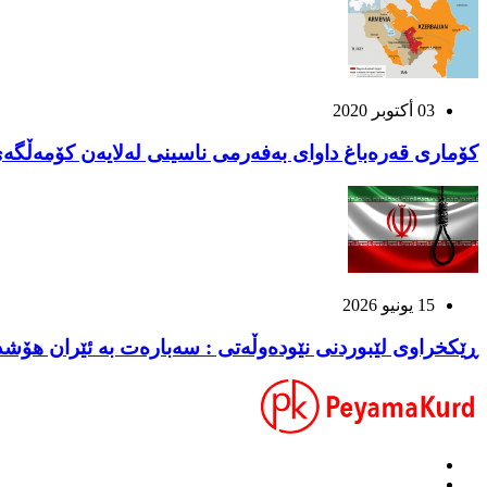
03 أكتوبر 2020
کۆماری قەرەباغ داوای بەفەرمی ناسینی لەلایەن کۆمەڵگەی
15 يونيو 2026
ڕێکخراوی لێبوردنی نێودەوڵەتی : سەبارەت بە ئێران هۆشدا