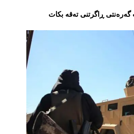
 گەرەنتی ڕاگرتنی تەقە بکات