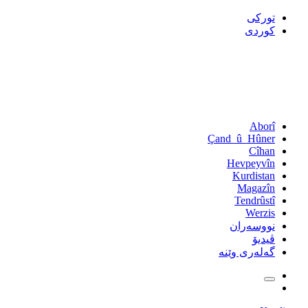
تورکی
کوردی
Aborî
Çand_û_Hûner
Cîhan
Hevpeyvîn
Kurdistan
Magazîn
Tendrûstî
Werzis
نووسەران
ڤیدیۆ
گەلەری وێنە