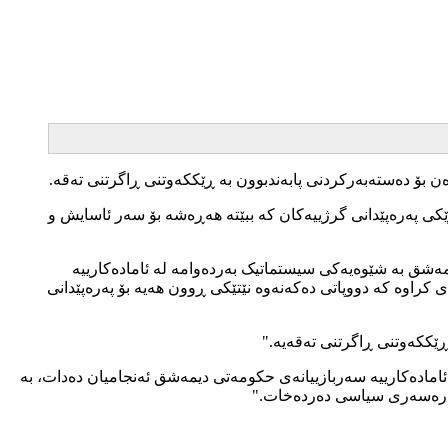
ن بۆ دەستەبەرکردنی پابەندبوون بە ڕێککەوتنی ڕاگرتنی تەقە.
اوێکی پەرەپێدانی گرژییەکان کە ببێتە هەڕەشە بۆ سەر ئاسایش و
ەشق بە شێوەیەکی سیستماتیک بەردەوامە لە ئامادەکارییە
کراوە کە دووپاتی دەکەنەوە نێتێکی ڕوون هەیە بۆ پەرەپێدانی
ێککەوتنی ڕاگرتنی تەقەیە."
 ئامادەکارییە سەربازییانەی حکومەتی دیمەشق ئەنجامیان دەدات، بە
 چارەسەری سیاسی دەردەخات."