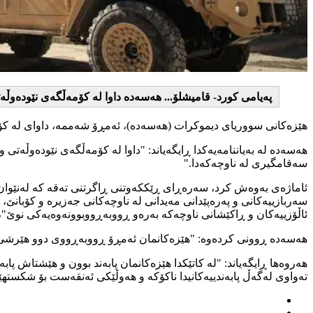
پەیامی کورد- قامیشلۆ... هەسەدە داوا لە کۆمەڵگەی نێودەوڵ
هێزەکانی سووریای دیموکرات (هەسەدە)، ئەمڕۆ شەممە، داوای لە کۆمەڵ
هەسەدە لە بەیاننامەیەکدا ڕایگەیاند: "داوا لە کۆمەڵگەی نێودەوڵەتی 
سەقامگیری لە ناوچەکەدا."
ئاماژەی بەوەش کرد، سەرەڕای ڕێککەوتنی ڕاگرتنی تەقە کە لەنێوان 
سەربازییەکانی و پەرەپێدانی مەیدانی لە ناوچەکانی جەزیرە و کۆبانێ
ئاڵۆزییەکان و ڕاکێشانی ناوچەکە بەرەو ڕووبەڕووبوونەوەیەکی نوێ"، ب
هەسەدە ڕوونی کردەوە: "هێزەکانمان ئەمڕۆ ڕووبەڕووی دوو هێرشی ج
هەروەها ڕایگەیاند: "لە کاتێکدا هێزەکانمان پابەند بوون و هێشتاش پ
تەواوی لەگەڵ پابەندییەکانیدا ناکۆکە و هەوڵێکی ئەنقەست بۆ شکست