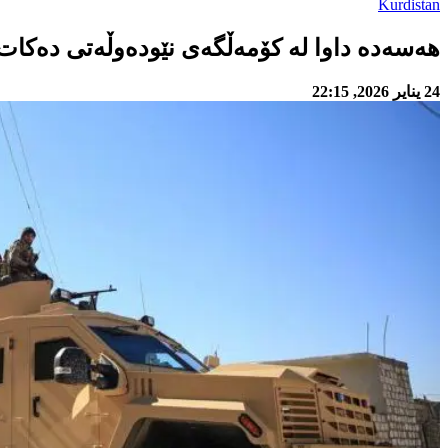
Kurdistan
هەسەدە داوا لە کۆمەڵگەی نێودەوڵەتی دەکات
24 يناير 2026, 22:15