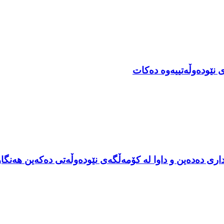
 نێودەوڵەتییەوە دەکات
ری دەدەین و داوا لە کۆمەڵگەی نێودەوڵەتی دەکەین هەنگاو