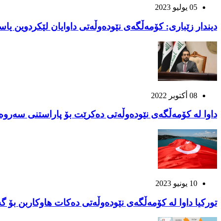
05 يوليو 2023
دیندار زێباری: کۆمەڵگەی نێودەوڵەتی داوایان لێکردوین یاس
08 أكتوبر 2022
داوا لە کۆمەڵگەی نێودەوڵەتی دەکرێت بۆ پاراستنی سەرو
10 يونيو 2023
تورکیا داوا لە کۆمەڵگەی نێودەوڵەتی دەکات هاوکاربن بۆ گ