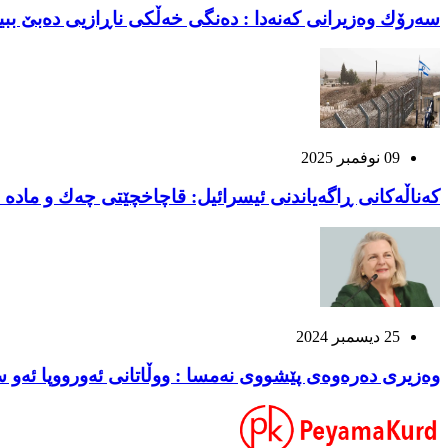
سەرۆك وەزیرانی كەنەدا : دەنگی خەڵكی ناڕازیی دەبێ بب
09 نوفمبر 2025
كه‌ناڵه‌كانی ڕاگه‌یاندنی ئیسرائیل: قاچاخچێتی چه‌ك و ماده‌ ه
25 ديسمبر 2024
وەزیری دەرەوەی پێشووی نەمسا : ووڵاتانی ئەورووپا ئەو س