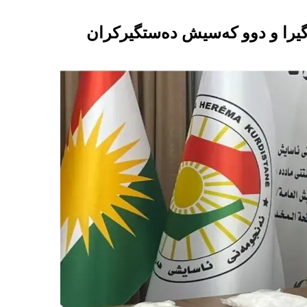
گیرا و دوو كه‌سیش ده‌ستگیركران