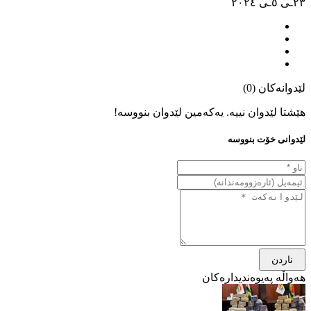
٢٣ـی ٥ـی ٢٠٢٤
لێدوانەکان (0)
هێشتا لێدوان نییە. یەکەمین لێدوان بنووسە!
لێدوانی خۆت بنووسە
ناردن
هەواڵە پەیوەندیدارەکان