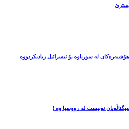
یسترێ
ۆشبه‌ره‌كان له‌ سوریاوه‌ بۆ ئیسرائیل زیادیكردووه‌
یگناڵەیان نەبیست لە ڕووسیا وە !