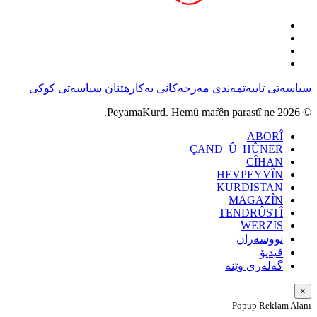
سیاسەتی تایبەتمەندی
مەرجەکانی بەکارهێنان
سیاسەتی کوکی
© 2026 PeyamaKurd. Hemû mafên parastî ne.
ABORÎ
ÇAND_Û_HÛNER
CÎHAN
HEVPEYVÎN
KURDISTAN
MAGAZÎN
TENDRÛSTÎ
WERZIS
نووسەران
ڤیدیۆ
گەلەری وێنە
×
Popup Reklam Alanı