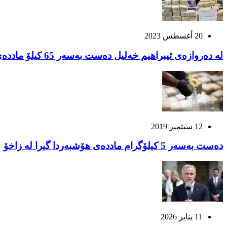
20 أغسطس 2023
له‌ ده‌روازه‌ی ئیبراهیم خه‌لیل ده‌ست به‌سه‌ر 65 كیلۆ مادده‌ی هۆشبه‌ردا گیرا
12 سبتمبر 2019
ده‌ست به‌سه‌ر 5 كیلۆگرام مادده‌ی هۆشبه‌ردا گیرا لە زاخۆ
11 يناير 2026