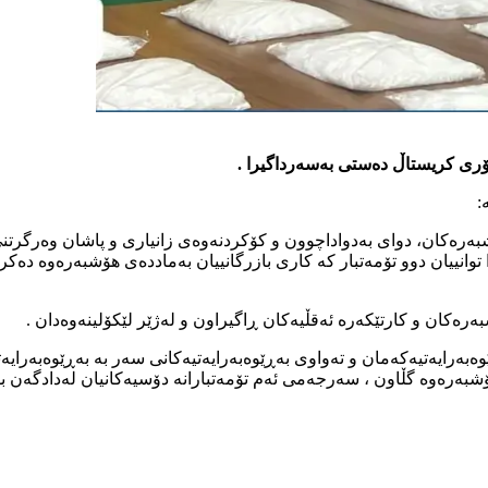
:
شبەرەکان، دوای بەدواداچوون و کۆکردنەوەی زانیاری و پاشان وەرگرتن
ەرەکان و کارتێکەرە ئەقڵیەکان ڕاگیراون و لەژێر لێکۆلینەوەدان .