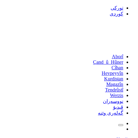
تورکی
کوردی
Aborî
Çand_û_Hûner
Cîhan
Hevpeyvîn
Kurdistan
Magazîn
Tendrûstî
Werzis
نووسەران
ڤیدیۆ
گەلەری وێنە