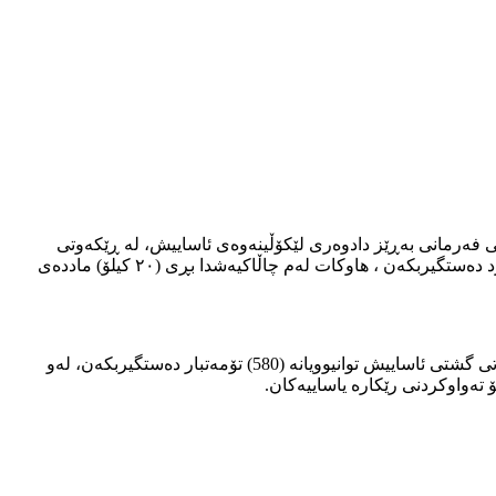
ی فەرمانی بەڕێز دادوەری لێکۆڵینەوەی ئاساییش، لە ڕێکەوتی
٢٢ـی٥ـی٢٠٢٤ تیمێکی بەدواداچوونی بەڕێوەبەرایەتیمان لەچالاکیەکدا توانییان دوو تۆمەتبار کە کاری بازرگانییان بەماددەی هۆشبەرەوە دەکرد دەستگیربکەن ، هاوکات لەم چاڵاکیەشدا بڕی (٢٠ کیلۆ) ماددەی
جێی ئاماژە پێدانە لە سەرەتای ئەم ساڵەوە تاکو ٣٠ـی ٤ـی ٢٠٢٤ بەڕێوەبەرایەتیەکەمان و تەواوی بەڕێوەبەرایەتیەکانی سەر بە بەڕێوەبەرایەتی گشتی ئاساییش توانیوویانە (580) تۆمەتبار دەستگیربکەن، لەو