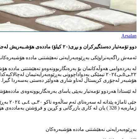
Arsalan
دوو تۆمەتبار دەستگیرکران و بڕی(٢٠ کیلۆ) ماددەی هۆشـبەریش لەجۆری کریستاڵ دەستی بەسەرداگیرا .
ئه‌مه‌ش راگه‌یه‌نراوێكی بەڕێوەبەرایەتی نەهێشتنی ماددە هۆشبەرەکانه‌
لە بەردەوامی هەوڵەکانمان بۆ بەرەنگاربوونەوەو نەهێشتنی ماددە هۆ
هۆشبەر لەجۆری کریستاڵ لەناو شاری هەولێر دەستی بەسەردا گیرا.
لە ئێستادا هەردوو تۆمەتبار بەپێی یاسای بەرەنگاربوونەوەی ماددەهۆشب
ژمارەیە ( 328 ) یان لە کاری بازرگانی و کڕین و فرۆشتن بەماددەی هۆشبەرەوە گڵاون ، سەرجەمی ئەم تۆمەتبارانە دۆسیەکانیان لەدادگەن بۆ تەواوکردنی رێکارە یاساییەکان.
بەڕێوەبەرایەتی نەهێشتنی ماددە هۆشبەرەکان