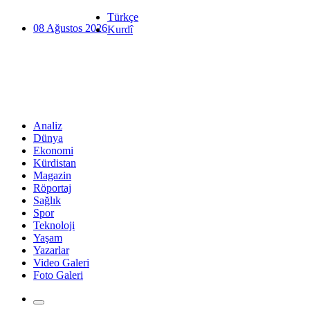
Türkçe
08 Ağustos 2026
Kurdî
Analiz
Dünya
Ekonomi
Kürdistan
Magazin
Röportaj
Sağlık
Spor
Teknoloji
Yaşam
Yazarlar
Video Galeri
Foto Galeri