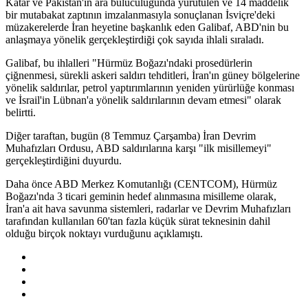
Katar ve Pakistan'ın ara buluculuğunda yürütülen ve 14 maddelik
bir mutabakat zaptının imzalanmasıyla sonuçlanan İsviçre'deki
müzakerelerde İran heyetine başkanlık eden Galibaf, ABD'nin bu
anlaşmaya yönelik gerçekleştirdiği çok sayıda ihlali sıraladı.
Galibaf, bu ihlalleri "Hürmüz Boğazı'ndaki prosedürlerin
çiğnenmesi, sürekli askeri saldırı tehditleri, İran'ın güney bölgelerine
yönelik saldırılar, petrol yaptırımlarının yeniden yürürlüğe konması
ve İsrail'in Lübnan'a yönelik saldırılarının devam etmesi" olarak
belirtti.
Diğer taraftan, bugün (8 Temmuz Çarşamba) İran Devrim
Muhafızları Ordusu, ABD saldırılarına karşı "ilk misillemeyi"
gerçekleştirdiğini duyurdu.
Daha önce ABD Merkez Komutanlığı (CENTCOM), Hürmüz
Boğazı'nda 3 ticari geminin hedef alınmasına misilleme olarak,
İran'a ait hava savunma sistemleri, radarlar ve Devrim Muhafızları
tarafından kullanılan 60'tan fazla küçük sürat teknesinin dahil
olduğu birçok noktayı vurduğunu açıklamıştı.