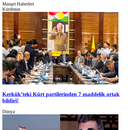
Manşet Haberleri
Kürdistan
Kerkük’teki Kürt partilerinden 7 maddelik ortak
bildiri!
Dünya