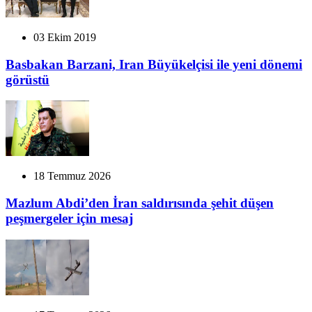
03 Ekim 2019
Basbakan Barzani, Iran Büyükelçisi ile yeni dönemi
görüstü
18 Temmuz 2026
Mazlum Abdi’den İran saldırısında şehit düşen
peşmergeler için mesaj