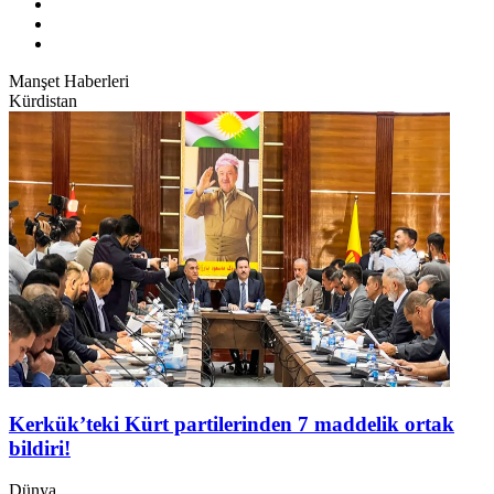
Manşet Haberleri
Kürdistan
Kerkük’teki Kürt partilerinden 7 maddelik ortak
bildiri!
Dünya