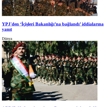
YPJ'den ‘İçişleri Bakanlığı’na bağlandı’ iddialarına
yanıt
Dünya