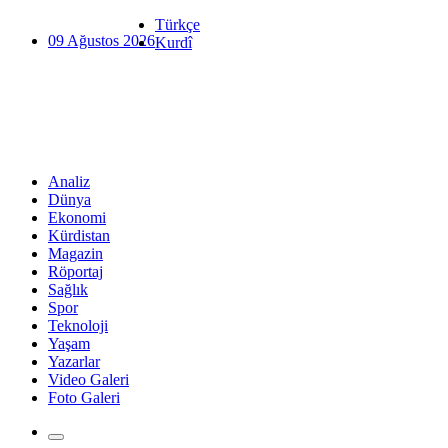
Türkçe
09 Ağustos 2026
Kurdî
Analiz
Dünya
Ekonomi
Kürdistan
Magazin
Röportaj
Sağlık
Spor
Teknoloji
Yaşam
Yazarlar
Video Galeri
Foto Galeri