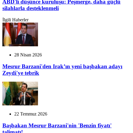
ABD'li düşünce kuruluşu: Peşmerge, daha güçlü
silahlarla desteklenmeli
İlgili Haberler
28 Nisan 2026
Mesrur Barzani'den Irak’ın yeni başbakan adayı
Zeydi'ye tebrik
22 Temmuz 2026
Başbakan Mesrur Barzani'nin 'Benzin fiyatı'
talimatı!