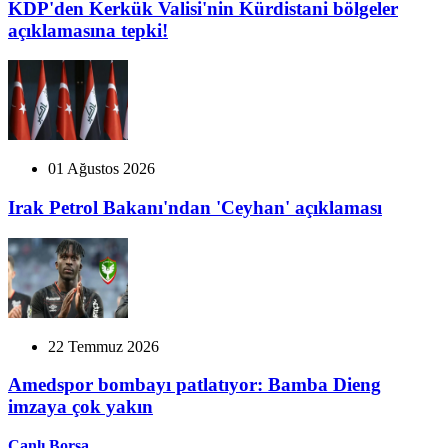
KDP'den Kerkük Valisi'nin Kürdistani bölgeler
açıklamasına tepki!
01 Ağustos 2026
Irak Petrol Bakanı'ndan 'Ceyhan' açıklaması
22 Temmuz 2026
Amedspor bombayı patlatıyor: Bamba Dieng
imzaya çok yakın
Canlı Borsa