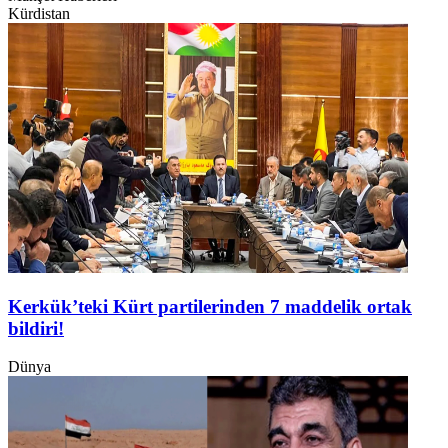
Kürdistan
Kerkük’teki Kürt partilerinden 7 maddelik ortak
bildiri!
Dünya