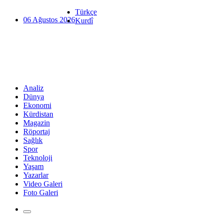
Türkçe
06 Ağustos 2026
Kurdî
Analiz
Dünya
Ekonomi
Kürdistan
Magazin
Röportaj
Sağlık
Spor
Teknoloji
Yaşam
Yazarlar
Video Galeri
Foto Galeri