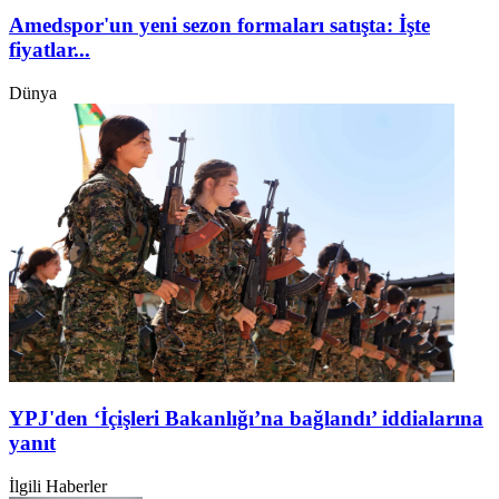
Amedspor'un yeni sezon formaları satışta: İşte
fiyatlar...
Dünya
YPJ'den ‘İçişleri Bakanlığı’na bağlandı’ iddialarına
yanıt
İlgili Haberler