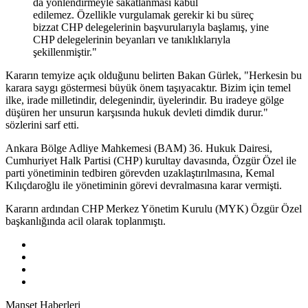
da yönlendirmeyle sakatlanması kabul
edilemez. Özellikle vurgulamak gerekir ki bu süreç
bizzat CHP delegelerinin başvurularıyla başlamış, yine
CHP delegelerinin beyanları ve tanıklıklarıyla
şekillenmiştir."
Kararın temyize açık olduğunu belirten Bakan Gürlek, "Herkesin bu
karara saygı göstermesi büyük önem taşıyacaktır. Bizim için temel
ilke, irade milletindir, delegenindir, üyelerindir. Bu iradeye gölge
düşüren her unsurun karşısında hukuk devleti dimdik durur."
sözlerini sarf etti.
Ankara Bölge Adliye Mahkemesi (BAM) 36. Hukuk Dairesi,
Cumhuriyet Halk Partisi (CHP) kurultay davasında, Özgür Özel ile
parti yönetiminin tedbiren görevden uzaklaştırılmasına, Kemal
Kılıçdaroğlu ile yönetiminin görevi devralmasına karar vermişti.
Kararın ardından CHP Merkez Yönetim Kurulu (MYK) Özgür Özel
başkanlığında acil olarak toplanmıştı.
Manşet Haberleri