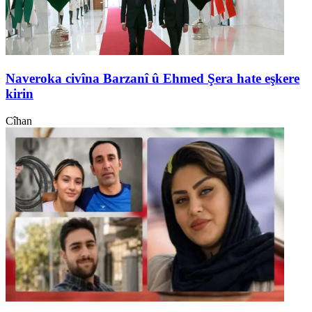
Naveroka civîna Barzanî û Ehmed Şera hate eşkere
kirin
Cîhan