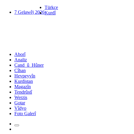
Türkçe
7 Gelawêj 2026
Kurdî
Aborî
Analiz
Çand_û_Hûner
Cîhan
Hevpeyvîn
Kurdistan
Magazîn
Tendrûstî
Werzis
Gotar
Vîdyo
Foto Galerî