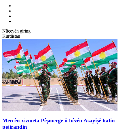
Nûçeyên girîng
Kurdistan
Mercên xizmeta Pêşmerge û hêzên Asayîşê hatin
pejirandin