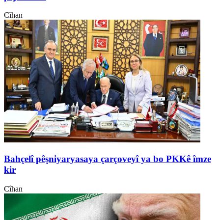
Cîhan
Bahçelî pêşniyaryasaya çarçoveyî ya bo PKKê îmze
kir
Cîhan