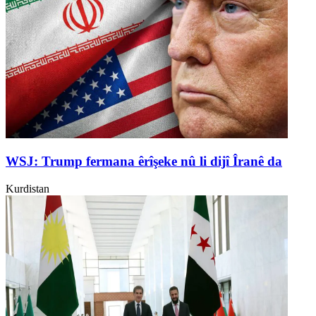
WSJ: Trump fermana êrîşeke nû li dijî Îranê da
Kurdistan