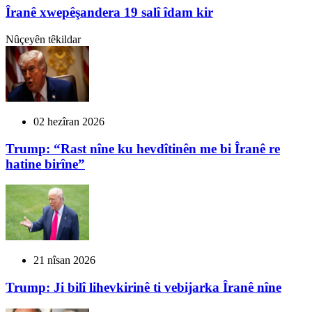
Îranê xwepêşandera 19 salî îdam kir
Nûçeyên têkildar
02 hezîran 2026
Trump: “Rast nîne ku hevdîtinên me bi Îranê re
hatine birîne”
21 nîsan 2026
Trump: Ji bilî lihevkirinê ti vebijarka Îranê nîne