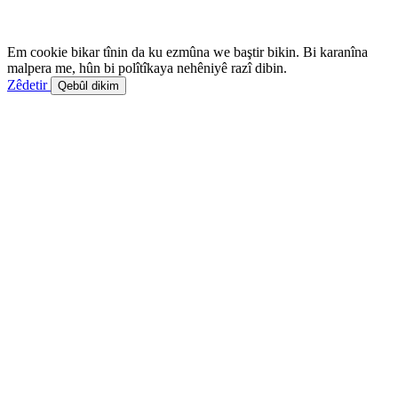
Em cookie bikar tînin da ku ezmûna we baştir bikin. Bi karanîna
malpera me, hûn bi polîtîkaya nehêniyê razî dibin.
Zêdetir
Qebûl dikim