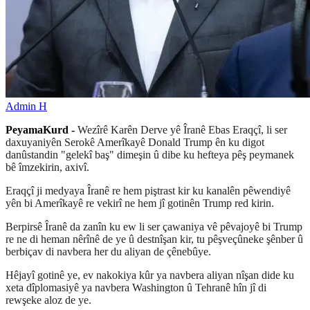
Admin H
PeyamaKurd -
Wezîrê Karên Derve yê Îranê Ebas Eraqçî, li ser
daxuyaniyên Serokê Amerîkayê Donald Trump ên ku digot
danûstandin "gelekî baş" dimeşin û dibe ku hefteya pêş peymanek
bê îmzekirin, axivî.
Eraqçî ji medyaya Îranê re hem piştrast kir ku kanalên pêwendiyê
yên bi Amerîkayê re vekirî ne hem jî gotinên Trump red kirin.
Berpirsê Îranê da zanîn ku ew li ser çawaniya vê pêvajoyê bi Trump
re ne di heman nêrînê de ye û destnîşan kir, tu pêşveçûneke şênber û
berbiçav di navbera her du aliyan de çênebûye.
Hêjayî gotinê ye, ev nakokiya kûr ya navbera aliyan nîşan dide ku
xeta dîplomasiyê ya navbera Washington û Tehranê hîn jî di
rewşeke aloz de ye.