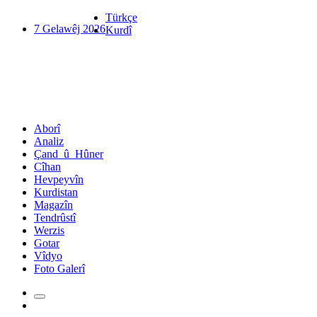
Türkçe
7 Gelawêj 2026
Kurdî
Aborî
Analiz
Çand_û_Hûner
Cîhan
Hevpeyvîn
Kurdistan
Magazîn
Tendrûstî
Werzis
Gotar
Vîdyo
Foto Galerî