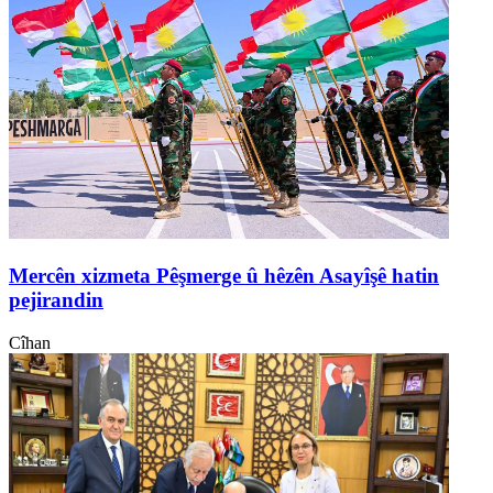
Mercên xizmeta Pêşmerge û hêzên Asayîşê hatin
pejirandin
Cîhan