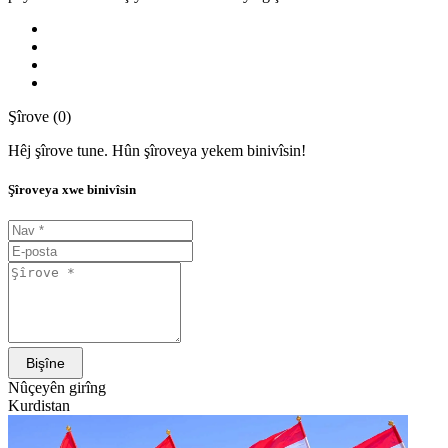
Şîrove (0)
Hêj şîrove tune. Hûn şîroveya yekem binivîsin!
Şîroveya xwe binivîsin
Bişîne
Nûçeyên girîng
Kurdistan