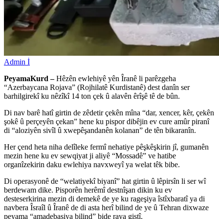
Admin İ
PeyamaKurd –
Hêzên ewlehiyê yên Îranê li parêzgeha
“Azerbaycana Rojava” (Rojhilatê Kurdistanê) dest danîn ser
barhilgirekî ku nêzîkî 14 ton çek û alavên êrîşê tê de bûn.
Di nav barê hatî girtin de zêdetir çekên mîna “dar, xencer, kêr, çekên
şokê û perçeyên çekan” hene ku pispor dibêjin ev cure amûr piranî
di “aloziyên sivîl û xwepêşandanên kolanan” de tên bikaranîn.
Her çend heta niha delîleke fermî nehatiye pêşkêşkirin jî, gumanên
mezin hene ku ev sewqiyat ji aliyê “Mossadê” ve hatibe
organîzekirin daku ewlehiya navxweyî ya welat têk bibe.
Di operasyonê de “welatiyekî biyanî” hat girtin û lêpirsîn li ser wî
berdewam dike. Pisporên herêmî destnîşan dikin ku ev
desteserkirina mezin di demekê de ye ku rageşiya îstîxbaratî ya di
navbera Îsraîl û Îranê de di asta herî bilind de ye û Tehran dixwaze
peyama “amadebaşiya bilind” bide raya giştî.