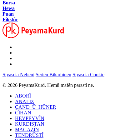
Borsa
Hewa
Puan
Fîkstûr
Siyaseta Neheni
Serten Bikarhinen
Siyaseta Cookie
© 2026 PeyamaKurd. Hemû mafên parastî ne.
ABORÎ
ANALIZ
ÇAND_Û_HÛNER
CÎHAN
HEVPEYVÎN
KURDISTAN
MAGAZÎN
TENDRÛSTÎ