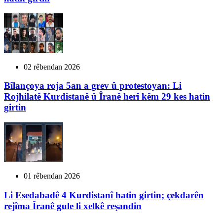
02 rêbendan 2026
Bîlançoya roja 5an a grev û protestoyan: Li
Rojhilatê Kurdistanê û Îranê herî kêm 29 kes hatin
girtin
01 rêbendan 2026
Li Esedabadê 4 Kurdistanî hatin girtin; çekdarên
rejîma Îranê gule li xelkê reşandin