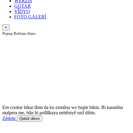
WERZIS
GOTAR
VÎDYO
FOTO GALERÎ
×
Popup Reklam Alanı
Em cookie bikar tînin da ku ezmûna we baştir bikin. Bi karanîna
malpera me, hûn bi polîtîkaya nehêniyê razî dibin.
Zêdetir
Qebûl dikim