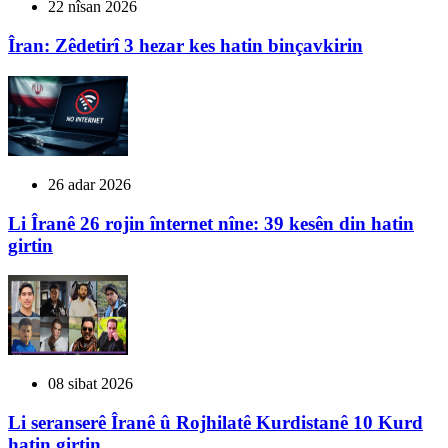
22 nîsan 2026
Îran: Zêdetirî 3 hezar kes hatin binçavkirin
26 adar 2026
Li Îranê 26 rojin înternet nîne: 39 kesên din hatin
girtin
08 sibat 2026
Li seranserê Îranê û Rojhilatê Kurdistanê 10 Kurd
hatin girtin