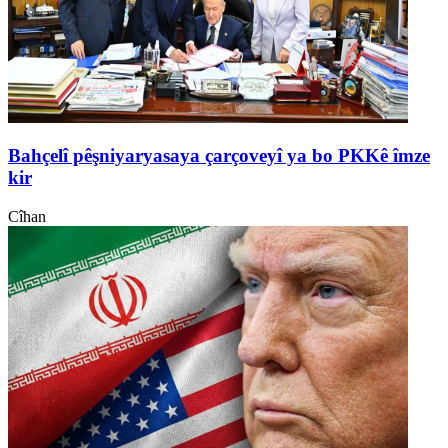
Bahçelî pêşniyaryasaya çarçoveyî ya bo PKKê îmze
kir
Cîhan