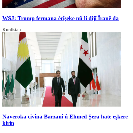
WSJ: Trump fermana êrîşeke nû li dijî Îranê da
Kurdistan
Naveroka civîna Barzanî û Ehmed Şera hate eşkere
kirin