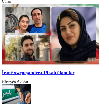
Cîhan
Îranê xwepêşandera 19 salî îdam kir
Nûçeyên têkildar