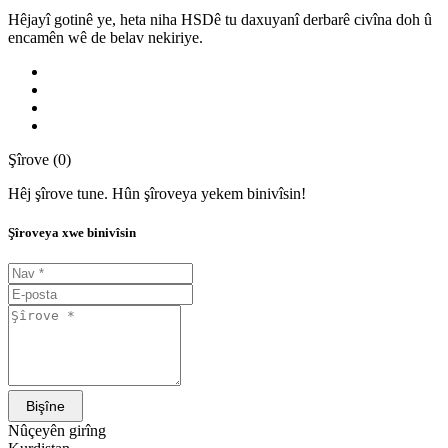
Hêjayî gotinê ye, heta niha HSDê tu daxuyanî derbarê civîna doh û
encamên wê de belav nekiriye.
Şîrove (0)
Hêj şîrove tune. Hûn şîroveya yekem binivîsin!
Şîroveya xwe binivîsin
Bişîne
Nûçeyên girîng