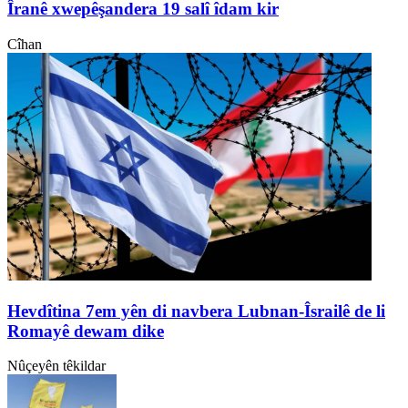
Îranê xwepêşandera 19 salî îdam kir
Cîhan
Hevdîtina 7em yên di navbera Lubnan-Îsrailê de li
Romayê dewam dike
Nûçeyên têkildar