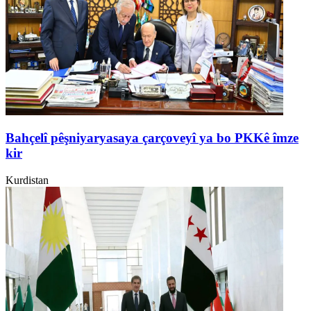
Bahçelî pêşniyaryasaya çarçoveyî ya bo PKKê îmze
kir
Kurdistan