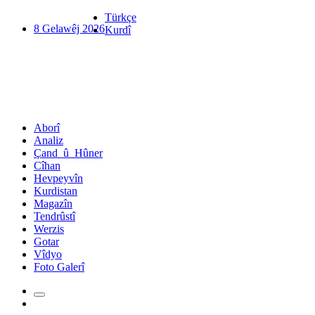
Türkçe
8 Gelawêj 2026
Kurdî
Aborî
Analiz
Çand_û_Hûner
Cîhan
Hevpeyvîn
Kurdistan
Magazîn
Tendrûstî
Werzis
Gotar
Vîdyo
Foto Galerî