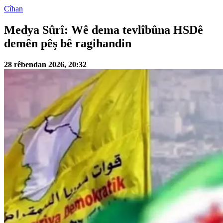
Cîhan
Medya Sûrî: Wê dema tevlîbûna HSDê
demên pêş bê ragihandin
28 rêbendan 2026, 20:32