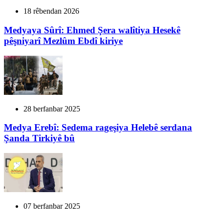
18 rêbendan 2026
Medyaya Sûrî: Ehmed Şera walîtiya Hesekê
pêşniyarî Mezlûm Ebdî kiriye
28 berfanbar 2025
Medya Erebî: Sedema rageşiya Helebê serdana
Şanda Tirkiyê bû
07 berfanbar 2025