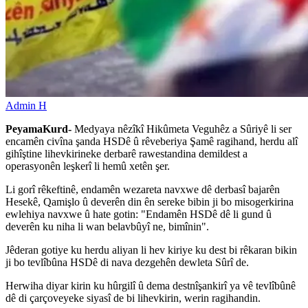
Admin H
PeyamaKurd-
Medyaya nêzîkî Hikûmeta Veguhêz a Sûriyê li ser
encamên civîna şanda HSDê û rêveberiya Şamê ragihand, herdu alî
gihîştine lihevkirineke derbarê rawestandina demildest a
operasyonên leşkerî li hemû xetên şer.
Li gorî rêkeftinê, endamên wezareta navxwe dê derbasî bajarên
Hesekê, Qamişlo û deverên din ên sereke bibin ji bo misogerkirina
ewlehiya navxwe û hate gotin: "Endamên HSDê dê li gund û
deverên ku niha li wan belavbûyî ne, bimînin".
Jêderan gotiye ku herdu aliyan li hev kiriye ku dest bi rêkaran bikin
ji bo tevlîbûna HSDê di nava dezgehên dewleta Sûrî de.
Herwiha diyar kirin ku hûrgilî û dema destnîşankirî ya vê tevlîbûnê
dê di çarçoveyeke siyasî de bi lihevkirin, werin ragihandin.