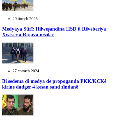
29 tîrmeh 2026
Medyaya Sûrî: Hilweşandina HSD û Rêveberiya
Xweser a Rojava nêzîk e
27 cotmeh 2024
Bi sedema di medya de propoganda PKK/KCKê
kirine dadger 4 kesan sand zîndanê