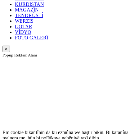
KURDISTAN
MAGAZÎN
TENDRÛSTÎ
WERZIS
GOTAR
VÎDYO
FOTO GALERÎ
×
Popup Reklam Alanı
Em cookie bikar tînin da ku ezmûna we baştir bikin. Bi karanîna
malpera me, hûn bi polîtîkaya nehêniyê razî dibin.