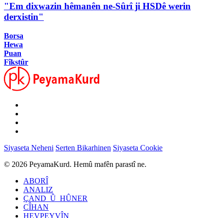
"Em dixwazin hêmanên ne-Sûrî ji HSDê werin
derxistin"
Borsa
Hewa
Puan
Fîkstûr
Siyaseta Neheni
Serten Bikarhinen
Siyaseta Cookie
© 2026 PeyamaKurd. Hemû mafên parastî ne.
ABORÎ
ANALIZ
ÇAND_Û_HÛNER
CÎHAN
HEVPEYVÎN