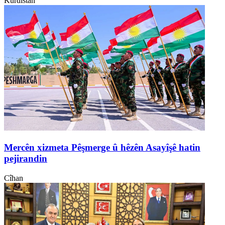
Kurdistan
Mercên xizmeta Pêşmerge û hêzên Asayîşê hatin
pejirandin
Cîhan