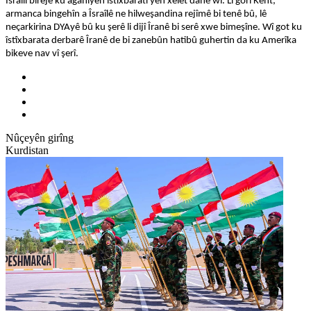
Îsraîlî birêje ku agahiyên îstîxbaratî yên xelet dane wî. Li gorî Kent,
armanca bingehîn a Îsraîlê ne hilweşandina rejîmê bi tenê bû, lê
neçarkirina DYAyê bû ku şerê li dijî Îranê bi serê xwe bimeşîne. Wî got ku
îstîxbarata derbarê Îranê de bi zanebûn hatibû guhertin da ku Amerîka
bikeve nav vî şerî.
Nûçeyên girîng
Kurdistan