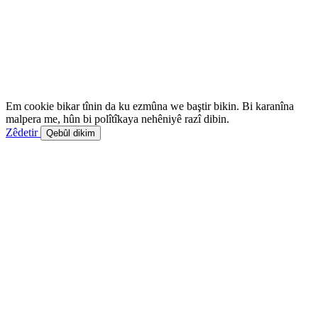
Em cookie bikar tînin da ku ezmûna we baştir bikin. Bi karanîna
malpera me, hûn bi polîtîkaya nehêniyê razî dibin.
Zêdetir
Qebûl dikim