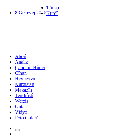
Türkçe
8 Gelawêj 2026
Kurdî
Aborî
Analiz
Çand_û_Hûner
Cîhan
Hevpeyvîn
Kurdistan
Magazîn
Tendrûstî
Werzis
Gotar
Vîdyo
Foto Galerî