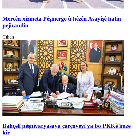
Mercên xizmeta Pêşmerge û hêzên Asayîşê hatin
pejirandin
Cîhan
Bahçelî pêşniyaryasaya çarçoveyî ya bo PKKê îmze
kir