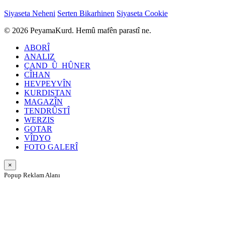
Siyaseta Neheni
Serten Bikarhinen
Siyaseta Cookie
© 2026 PeyamaKurd. Hemû mafên parastî ne.
ABORÎ
ANALIZ
ÇAND_Û_HÛNER
CÎHAN
HEVPEYVÎN
KURDISTAN
MAGAZÎN
TENDRÛSTÎ
WERZIS
GOTAR
VÎDYO
FOTO GALERÎ
×
Popup Reklam Alanı