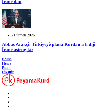
Îranê dan
21 tîrmeh 2026
Abbas Arakçî: Tirkiyeyê plana Kurdan a li dijî
Îranê asteng kir
Borsa
Hewa
Puan
Fîkstûr