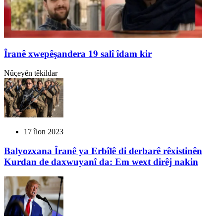
Îranê xwepêşandera 19 salî îdam kir
Nûçeyên têkildar
17 îlon 2023
Balyozxana Îranê ya Erbîlê di derbarê rêxistinên
Kurdan de daxwuyanî da: Em wext dirêj nakin