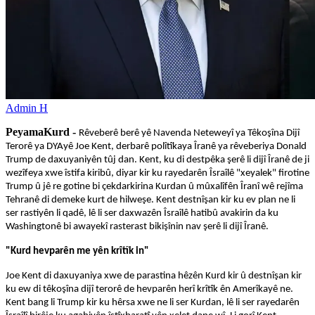
Admin H
PeyamaKurd -
Rêveberê berê yê Navenda Neteweyî ya Têkoşîna Dijî
Terorê ya DYAyê Joe Kent, derbarê polîtîkaya Îranê ya rêveberiya Donald
Trump de daxuyaniyên tûj dan. Kent, ku di destpêka şerê li dijî Îranê de ji
wezîfeya xwe îstifa kiribû, diyar kir ku rayedarên Îsraîlê "xeyalek" firotine
Trump û jê re gotine bi çekdarkirina Kurdan û mûxalîfên Îranî wê rejîma
Tehranê di demeke kurt de hilweşe. Kent destnîşan kir ku ev plan ne li
ser rastiyên li qadê, lê li ser daxwazên Îsraîlê hatibû avakirin da ku
Washingtonê bi awayekî rasterast bikişînin nav şerê li dijî Îranê.
"Kurd hevparên me yên krîtîk in"
Joe Kent di daxuyaniya xwe de parastina hêzên Kurd kir û destnîşan kir
ku ew di têkoşîna dijî terorê de hevparên herî krîtîk ên Amerîkayê ne.
Kent bang li Trump kir ku hêrsa xwe ne li ser Kurdan, lê li ser rayedarên