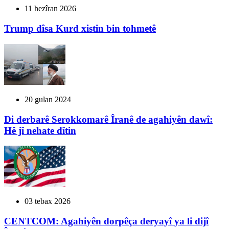
11 hezîran 2026
Trump dîsa Kurd xistin bin tohmetê
20 gulan 2024
Di derbarê Serokkomarê Îranê de agahiyên dawî:
Hê jî nehate dîtin
03 tebax 2026
CENTCOM: Agahiyên dorpêça deryayî ya li dijî