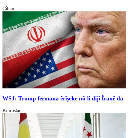
Cîhan
WSJ: Trump fermana êrîşeke nû li dijî Îranê da
Kurdistan