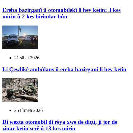
Ereba bazirganî û otomobîlekî li hev ketin: 3 kes
mirin û 2 kes birîndar bûn
21 sibat 2026
Li Çewlikê ambûlans û ereba bazirganî li hev ketin
25 tîrmeh 2026
Di wexta otomobil di rêya xwe de diçû, ji jor de
zinar ketin serê û 13 kes mirin