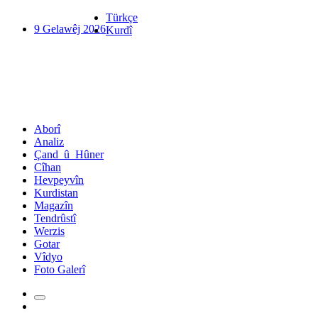
Türkçe
9 Gelawêj 2026
Kurdî
Aborî
Analiz
Çand_û_Hûner
Cîhan
Hevpeyvîn
Kurdistan
Magazîn
Tendrûstî
Werzis
Gotar
Vîdyo
Foto Galerî