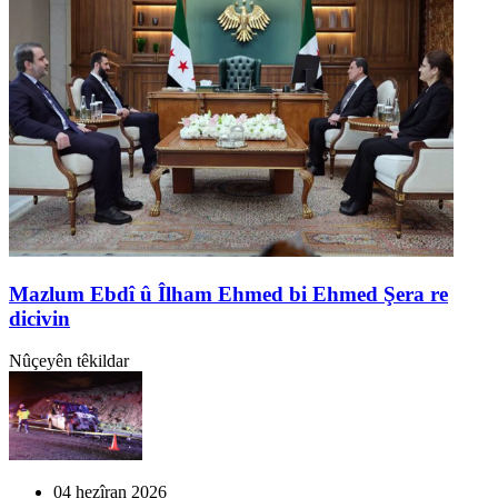
Mazlum Ebdî û Îlham Ehmed bi Ehmed Şera re
dicivin
Nûçeyên têkildar
04 hezîran 2026