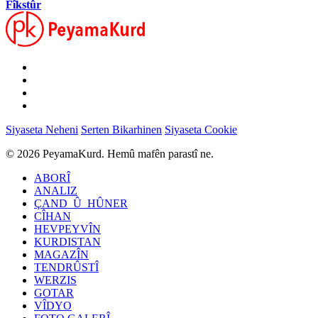
Fîkstûr
Siyaseta Neheni
Serten Bikarhinen
Siyaseta Cookie
© 2026 PeyamaKurd. Hemû mafên parastî ne.
ABORÎ
ANALIZ
ÇAND_Û_HÛNER
CÎHAN
HEVPEYVÎN
KURDISTAN
MAGAZÎN
TENDRÛSTÎ
WERZIS
GOTAR
VÎDYO