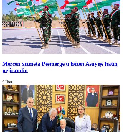
Mercên xizmeta Pêşmerge û hêzên Asayîşê hatin
pejirandin
Cîhan