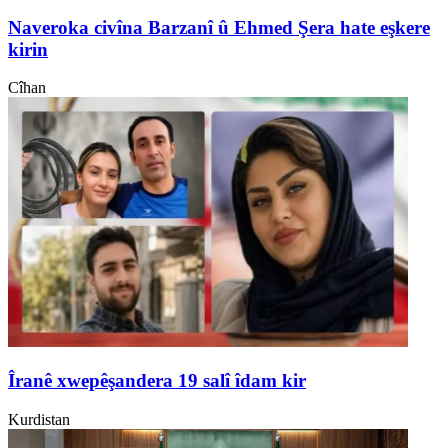
Naveroka civîna Barzanî û Ehmed Şera hate eşkere
kirin
Cîhan
Îranê xwepêşandera 19 salî îdam kir
Kurdistan