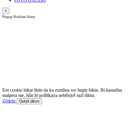
FOTO GALERÎ
×
Popup Reklam Alanı
Em cookie bikar tînin da ku ezmûna we baştir bikin. Bi karanîna
malpera me, hûn bi polîtîkaya nehêniyê razî dibin.
Zêdetir
Qebûl dikim