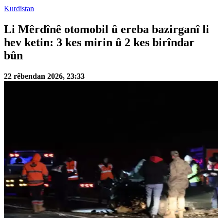
Kurdistan
Li Mêrdînê otomobil û ereba bazirganî li
hev ketin: 3 kes mirin û 2 kes birîndar
bûn
22 rêbendan 2026, 23:33