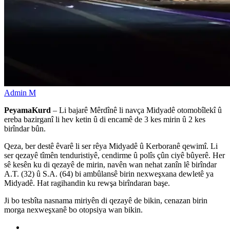
Admin M
PeyamaKurd
– Li bajarê Mêrdînê li navça Midyadê otomobîlekî û
ereba bazirganî li hev ketin û di encamê de 3 kes mirin û 2 kes
birîndar bûn.
Qeza, ber destê êvarê li ser rêya Midyadê û Kerboranê qewimî. Li
ser qezayê tîmên tenduristiyê, cendirme û polîs çûn ciyê bûyerê. Her
sê kesên ku di qezayê de mirin, navên wan nehat zanîn lê birîndar
A.T. (32) û S.A. (64) bi ambûlansê birin nexweşxana dewletê ya
Midyadê. Hat ragihandin ku rewşa birîndaran başe.
Ji bo tesbîta nasnama miriyên di qezayê de bikin, cenazan birin
morga nexweşxanê bo otopsiya wan bikin.