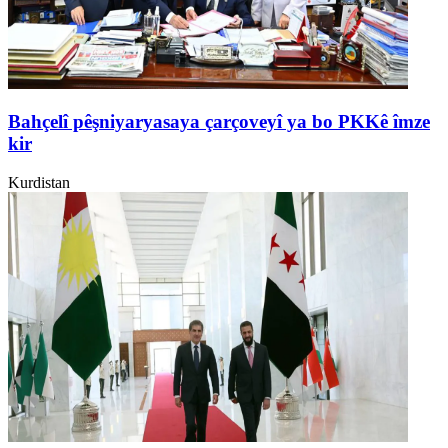
Bahçelî pêşniyaryasaya çarçoveyî ya bo PKKê îmze
kir
Kurdistan