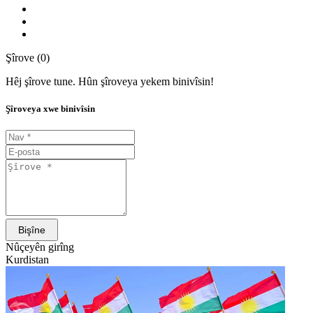
Şîrove (0)
Hêj şîrove tune. Hûn şîroveya yekem binivîsin!
Şîroveya xwe binivîsin
Bişîne
Nûçeyên girîng
Kurdistan