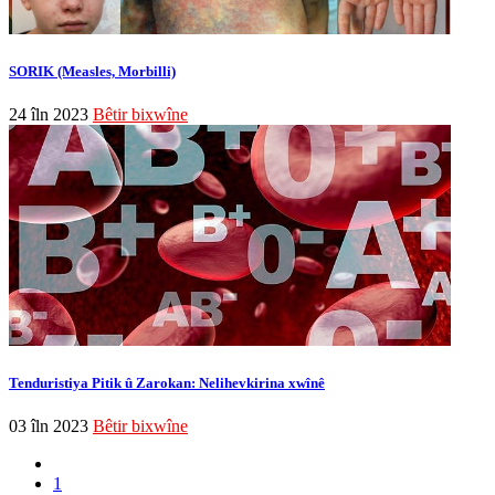
SORIK (Measles, Morbilli)
24 îln 2023
Bêtir bixwîne
Tenduristiya Pitik û Zarokan: Nelihevkirina xwînê
03 îln 2023
Bêtir bixwîne
1