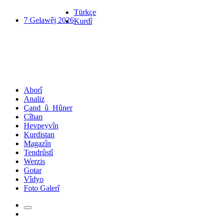
Türkçe
7 Gelawêj 2026
Kurdî
Aborî
Analiz
Çand_û_Hûner
Cîhan
Hevpeyvîn
Kurdistan
Magazîn
Tendrûstî
Werzis
Gotar
Vîdyo
Foto Galerî