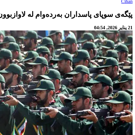
Cîhan
پێگەی سوپای پاسداران بەردەوام لە لاوازبوون
21 يناير 2026, 04:54