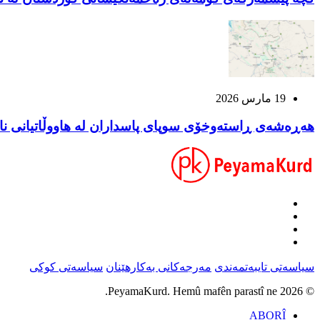
19 مارس 2026
هەڕەشەی ڕاستەوخۆی سوپای پاسداران لە هاووڵاتیانی نا
سیاسەتی تایبەتمەندی
مەرجەکانی بەکارهێنان
سیاسەتی کوکی
© 2026 PeyamaKurd. Hemû mafên parastî ne.
ABORÎ