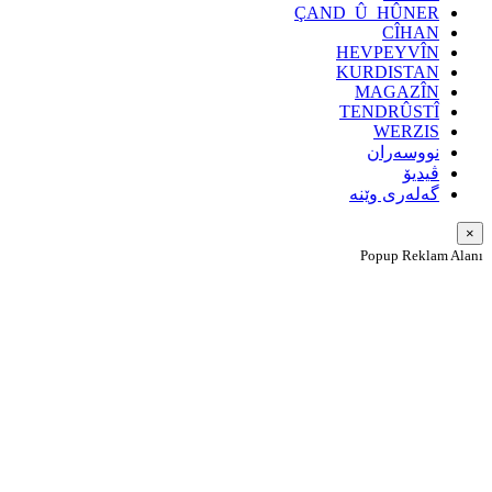
ÇAND_Û_HÛNER
CÎHAN
HEVPEYVÎN
KURDISTAN
MAGAZÎN
TENDRÛSTÎ
WERZIS
نووسەران
ڤیدیۆ
گەلەری وێنە
×
Popup Reklam Alanı