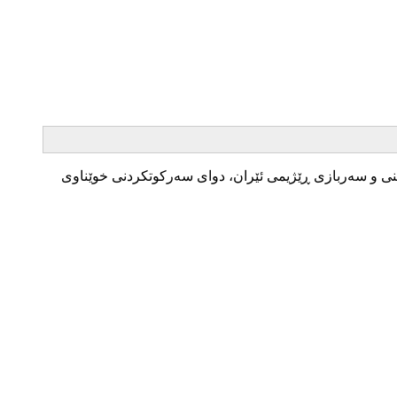
 و سەربازی ڕێژیمی ئێران، دوای سەرکوتکردنی خوێناوی