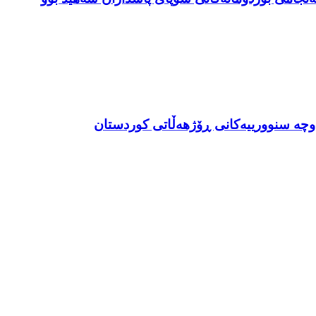
وچە سنوورییەکانی ڕۆژهەڵاتی کوردستان