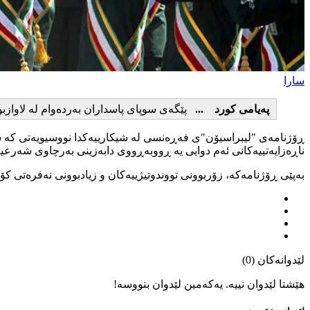
سارا
پەیامی کورد ...
پێگەی سوپای پاسداران بەردەوام لە لاوازبو
ڕۆژنامەی "لیبراسیۆن"ی فەڕەنسی لە شیکارییەکدا نووسیویەتی کە
ناڕەزایەتییەکانی ئەم دوایی یە ڕووبەڕووی دابەزینی بەرچاوی شەرعیە
بەپێی ڕۆژنامەکە، زۆربوونی تووندوتیژییەكان و زیادبوونی نەفرەتی کۆم
لێدوانەکان (0)
هێشتا لێدوان نییە. یەکەمین لێدوان بنووسە!