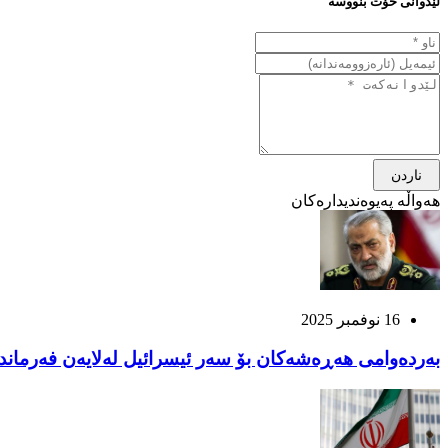
لێدوانی خۆت بنووسە
ناردن
هەواڵە پەیوەندیدارەکان
16 نوفمبر 2025
بەردەوامی هەڕەشەکان بۆ سەر ئیسرائیل لەلایەن فەرماندە