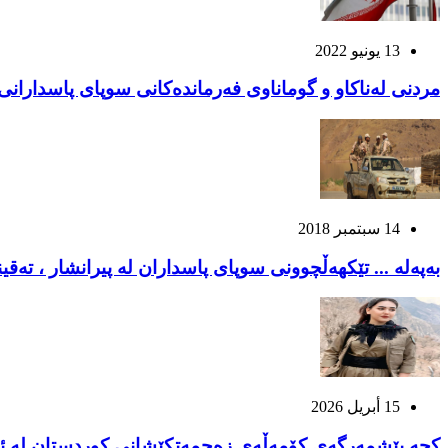
13 يونيو 2022
مردنی لەناکاو و گوماناوی فەرماندەکانی سوپای پاسدارانی 
14 سبتمبر 2018
بەپەلە ... تێکهەڵچوونی سوپای پاسداران لە پیرانشار ، تەق
15 أبريل 2026
کچە پێشمەرگەی کۆمەڵەی زەحمەتکێشانی کوردستان لە ئەن