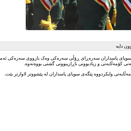
ون دایە
 سوپای پاسداران سەرەڕای ڕۆڵی سەرەکی وەک بازووی سەرەکی ئەمنی
تی کۆمەڵایەتی و زیادبوونی ناڕازیبوونی گشتی بووەتەوە.
ەڵایەتی وایکردووە پێگەی سوپای پاسداران لە پێشووتر لاوازتر بێت.