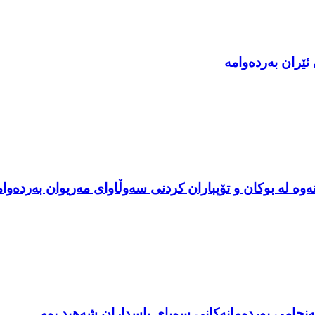
ئێران بەردەوامە
ینەوە لە بوکان و تۆپباران کردنی سەوڵاوای مەریوان بەردەوا
جامی بوردومانەکانی سوپای پاسداران شەهید بوو