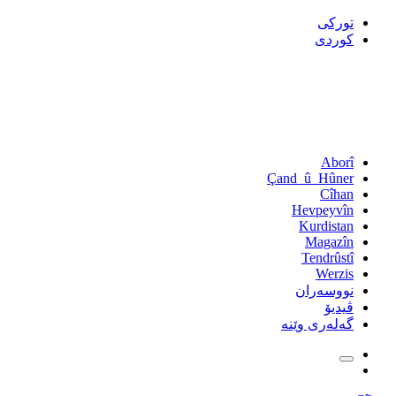
تورکی
کوردی
Aborî
Çand_û_Hûner
Cîhan
Hevpeyvîn
Kurdistan
Magazîn
Tendrûstî
Werzis
نووسەران
ڤیدیۆ
گەلەری وێنە