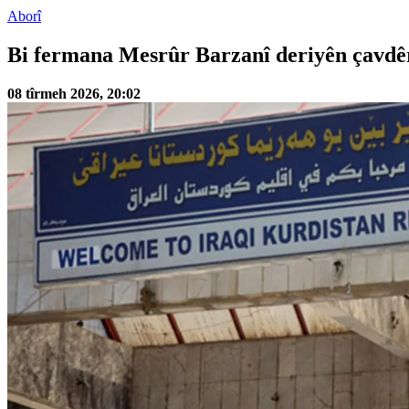
Aborî
Bi fermana Mesrûr Barzanî deriyên çavdêr
08 tîrmeh 2026, 20:02