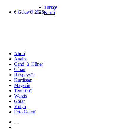
Türkçe
6 Gelawêj 2026
Kurdî
Aborî
Analiz
Çand_û_Hûner
Cîhan
Hevpeyvîn
Kurdistan
Magazîn
Tendrûstî
Werzis
Gotar
Vîdyo
Foto Galerî