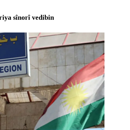
iya sînorî vedibin