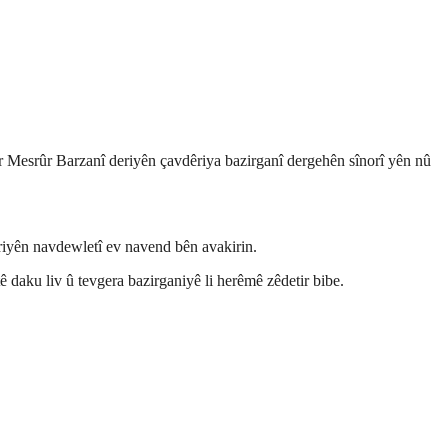
Mesrûr Barzanî deriyên çavdêriya bazirganî dergehên sînorî yên nû
iyên navdewletî ev navend bên avakirin.
 daku liv û tevgera bazirganiyê li herêmê zêdetir bibe.