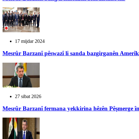
17 mijdar 2024
Mesrûr Barzanî pêswazî li sanda bazgirganên Amerîkî 
27 sibat 2026
Mesrûr Barzanî fermana yekkirina hêzên Pêşmerge îm