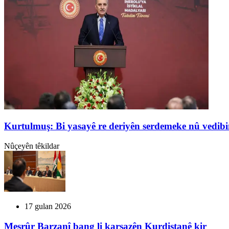
Kurtulmuş: Bi yasayê re deriyên serdemeke nû vedib
Nûçeyên têkildar
17 gulan 2026
Mesrûr Barzanî bang li karsazên Kurdistanê kir