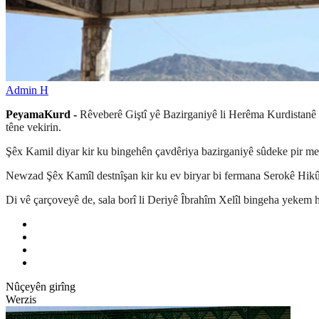
Admin H
PeyamaKurd -
Rêveberê Giştî yê Bazirganiyê li Herêma Kurdistanê
têne vekirin.
Şêx Kamil diyar kir ku bingehên çavdêriya bazirganiyê sûdeke pir me
Newzad Şêx Kamîl destnîşan kir ku ev biryar bi fermana Serokê Hikû
Di vê çarçoveyê de, sala borî li Deriyê Îbrahîm Xelîl bingeha yekem ha
Nûçeyên girîng
Werzis