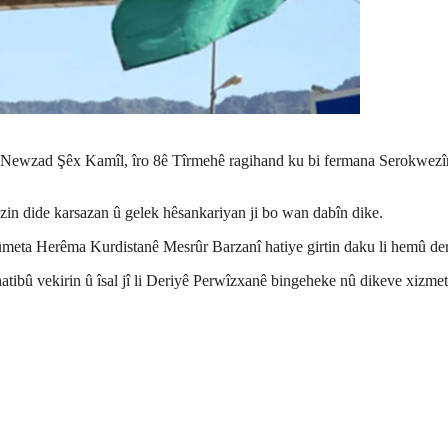
 Newzad Şêx Kamîl, îro 8ê Tîrmehê ragihand ku bi fermana Serokwezîr 
zin dide karsazan û gelek hêsankariyan ji bo wan dabîn dike.
meta Herêma Kurdistanê Mesrûr Barzanî hatiye girtin daku li hemû der
tibû vekirin û îsal jî li Deriyê Perwîzxanê bingeheke nû dikeve xizmetê