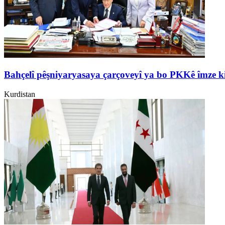
Bahçelî pêşniyaryasaya çarçoveyî ya bo PKKê îmze k
Kurdistan