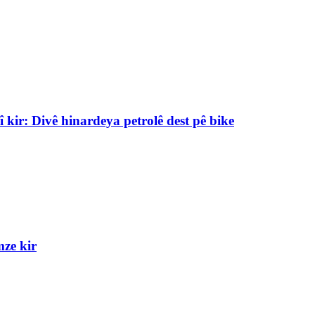
kir: Divê hinardeya petrolê dest pê bike
ze kir