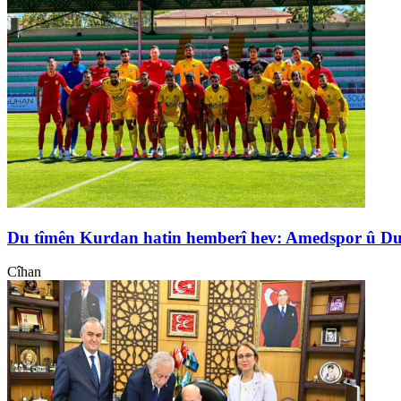
Du tîmên Kurdan hatin hemberî hev: Amedspor û D
Cîhan