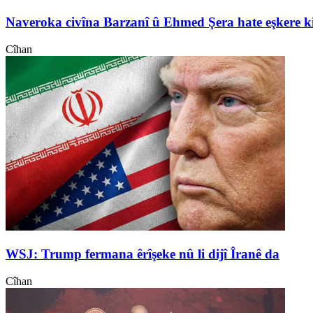
Naveroka civîna Barzanî û Ehmed Şera hate eşkere k
Cîhan
WSJ: Trump fermana êrîşeke nû li dijî Îranê da
Cîhan