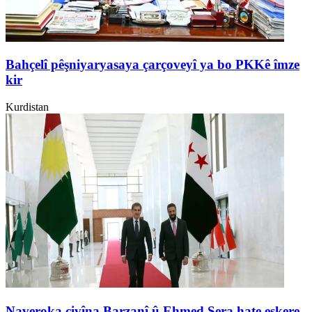
Bahçelî pêşniyaryasaya çarçoveyî ya bo PKKê îmze
kir
Kurdistan
Naveroka civîna Barzanî û Ehmed Şera hate eşkere