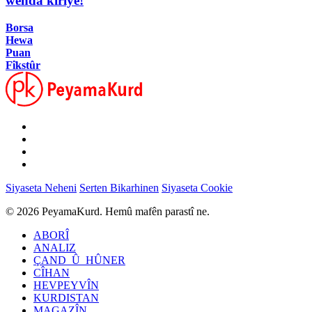
wenda kiriye!
Borsa
Hewa
Puan
Fîkstûr
Siyaseta Neheni
Serten Bikarhinen
Siyaseta Cookie
© 2026 PeyamaKurd. Hemû mafên parastî ne.
ABORÎ
ANALIZ
ÇAND_Û_HÛNER
CÎHAN
HEVPEYVÎN
KURDISTAN
MAGAZÎN