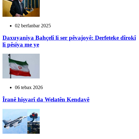
02 berfanbar 2025
Daxuyaniya Bahçelî li ser pêvajoyê: Derfeteke dîrokî
li pêsiya me ye
06 tebax 2026
Îranê hişyarî da Welatên Kendavê