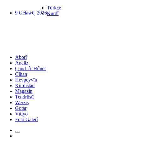
Türkçe
9 Gelawêj 2026
Kurdî
Aborî
Analiz
Çand_û_Hûner
Cîhan
Hevpeyvîn
Kurdistan
Magazîn
Tendrûstî
Werzis
Gotar
Vîdyo
Foto Galerî