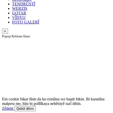
TENDRÛSTÎ
WERZIS
GOTAR
VÎDYO
FOTO GALERÎ
×
Popup Reklam Alanı
Em cookie bikar tînin da ku ezmûna we baştir bikin. Bi karanîna
malpera me, hûn bi polîtîkaya nehêniyê razî dibin.
Zêdetir
Qebûl dikim