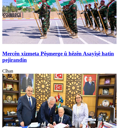
Mercên xizmeta Pêşmerge û hêzên Asayîşê hatin
pejirandin
Cîhan