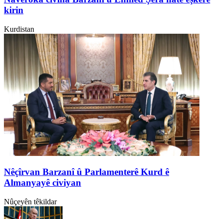
kirin
Kurdistan
Nêçîrvan Barzanî û Parlamenterê Kurd ê
Almanyayê civiyan
Nûçeyên têkildar