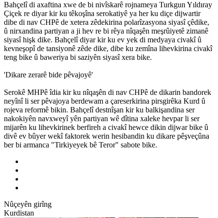
Bahçelî di axaftina xwe de bi nivîskarê rojnameya Turkgun Yıldıray
Çiçek re diyar kir ku têkoşîna serokatiyê ya her ku diçe dijwartir
dibe di nav CHPê de xetera zêdekirina polarîzasyona siyasî çêdike,
û nirxandina partiyan a ji hev re bi rêya nîqaşên meşrûiyetê zimanê
siyasî hişk dike. Bahçelî diyar kir ku ev yek di medyaya civakî û
kevneşopî de tansiyonê zêde dike, dibe ku zemîna lihevkirina civakî
teng bike û baweriya bi saziyên siyasî xera bike.
'Dikare zerarê bide pêvajoyê'
Serokê MHPê îdia kir ku nîqaşên di nav CHPê de dikarin bandorek
neyînî li ser pêvajoya berdewam a çareserkirina pirsgirêka Kurd û
rojeva reformê bikin. Bahçelî destnîşan kir ku balkişandina ser
nakokiyên navxweyî yên partiyan wê dîtina xaleke hevpar li ser
mijarên ku lihevkirinek berfireh a civakî hewce dikin dijwar bike û
divê ev bûyer wekî faktorek werin hesibandin ku dikare pêşveçûna
ber bi armanca "Tirkiyeyek bê Teror" sabote bike.
Nûçeyên girîng
Kurdistan