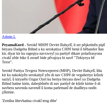
Admin L
PeyamaKurd -
Serokê MHPê Devlet Bahçelî, li ser pêşketinên piştî
biryara Dadgeha Bilind a ku serokatiya CHPê betal û bêbandor îlan
kir, diyar kir ku rageşiya navxweyî ya partiyê dikare polarîzasyona
civakî zêde bike û zerarê bide pêvajoya bi navê "Tirkiyeya bê
Teror".
Serokê Partiya Tevgera Neteweperest (MHP), Devlet Bahçelî, îdia
kir ku nakokiyên serokatiyê yên di nav CHPê de veguheriye krîzek
saziyî, û kiryarên Ozgur Ozel ku beriya biryara dawî ya Dadgeha
Bilind hatine kirin, dabeşbûnên di nav partiyê de kûrtir kirine û di
navbera navenda navendî û koma parlemanî de dualîteya rastîn
çêkirine.
'Zemîna lihevhatina civakî teng dibe'