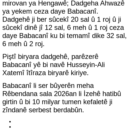
mirovan ya Hengawê; Dadgeha Ahwazê
ya yekem ceza daye Babacanî.
Dadgehê ji ber sûcekî 20 sal û 1 roj û ji
sûcekî dinê jî 12 sal, 6 meh û 1 roj ceza
daye Babacanî ku bi temamî dike 32 sal,
6 meh û 2 roj.
Piştî biryara dadgehê, parêzerê
Babacanî yê bi navê Husseyin-Ali
Xatemî îtîraza biryarê kiriye.
Babacanî li ser bûyerên meha
Rêbendana sala 2026an li İzehê hatibû
girtin û bi 10 milyar tumen kefaletê ji
zîndanê serbest berdabûn.