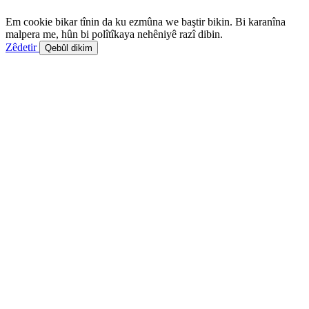
Em cookie bikar tînin da ku ezmûna we baştir bikin. Bi karanîna
malpera me, hûn bi polîtîkaya nehêniyê razî dibin.
Zêdetir
Qebûl dikim