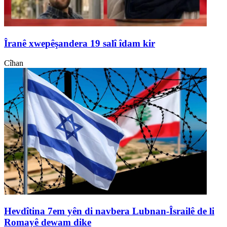
Îranê xwepêşandera 19 salî îdam kir
Cîhan
Hevdîtina 7em yên di navbera Lubnan-Îsrailê de li
Romayê dewam dike