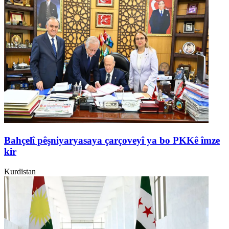
Bahçelî pêşniyaryasaya çarçoveyî ya bo PKKê îmze
kir
Kurdistan