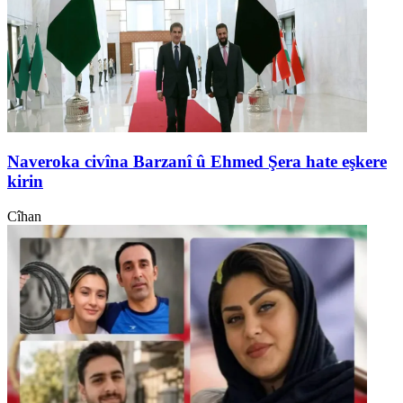
Naveroka civîna Barzanî û Ehmed Şera hate eşkere
kirin
Cîhan