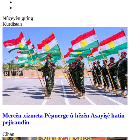
Nûçeyên girîng
Kurdistan
Mercên xizmeta Pêşmerge û hêzên Asayîşê hatin
pejirandin
Cîhan