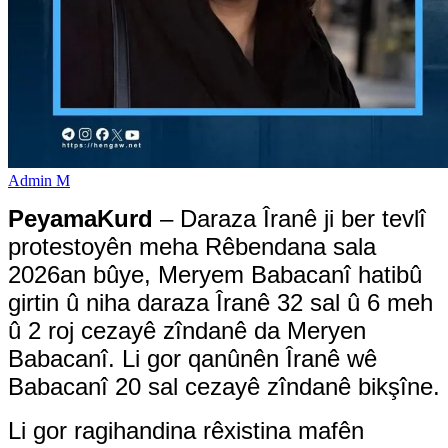
Admin M
PeyamaKurd
– Daraza Îranê ji ber tevlî
protestoyên meha Rêbendana sala
2026an bûye, Meryem Babacanî hatibû
girtin û niha daraza Îranê 32 sal û 6 meh
û 2 roj cezayê zîndanê da Meryen
Babacanî. Li gor qanûnên Îranê wê
Babacanî 20 sal cezayê zîndanê bikşîne.
Li gor ragihandina rêxistina mafên