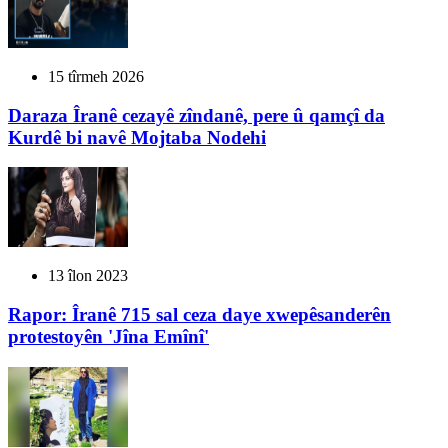
15 tîrmeh 2026
Daraza Îranê cezayê zîndanê, pere û qamçî da
Kurdê bi navê Mojtaba Nodehi
13 îlon 2023
Rapor: Îranê 715 sal ceza daye xwepêsanderên
protestoyên 'Jîna Emînî'