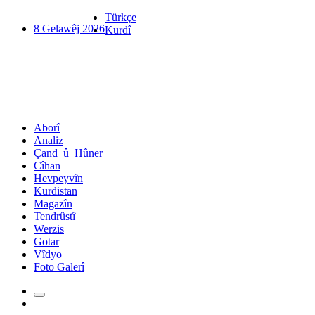
Türkçe
8 Gelawêj 2026
Kurdî
Aborî
Analiz
Çand_û_Hûner
Cîhan
Hevpeyvîn
Kurdistan
Magazîn
Tendrûstî
Werzis
Gotar
Vîdyo
Foto Galerî