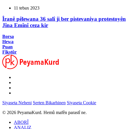
11 tebax 2023
Îranê pêlewana 36 salî ji ber pistevaniya protestoyên
Jîna Emînî ceza kir
Borsa
Hewa
Puan
Fîkstûr
Siyaseta Neheni
Serten Bikarhinen
Siyaseta Cookie
© 2026 PeyamaKurd. Hemû mafên parastî ne.
ABORÎ
ANALIZ