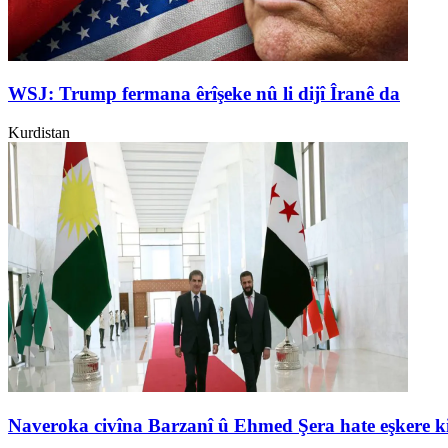
WSJ: Trump fermana êrîşeke nû li dijî Îranê da
Kurdistan
Naveroka civîna Barzanî û Ehmed Şera hate eşkere k