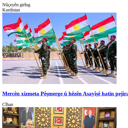
Nûçeyên girîng
Kurdistan
Mercên xizmeta Pêşmerge û hêzên Asayîşê hatin pejir
Cîhan