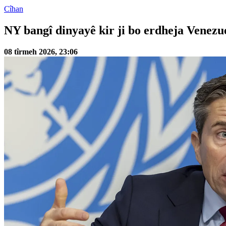
Cîhan
NY bangî dinyayê kir ji bo erdheja Venezu
08 tîrmeh 2026, 23:06