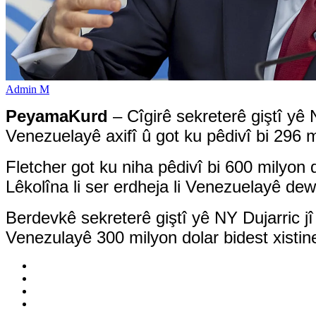
Admin M
PeyamaKurd
– Cîgirê sekreterê giştî yê
Venezuelayê axifî û got ku pêdivî bi 296 
Fletcher got ku niha pêdivî bi 600 milyon d
Lêkolîna li ser erdheja li Venezuelayê de
Berdevkê sekreterê giştî yê NY Dujarric jî
Venezulayê 300 milyon dolar bidest xistine