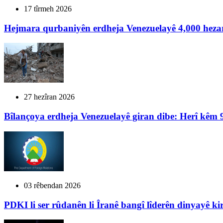
17 tîrmeh 2026
Hejmara qurbaniyên erdheja Venezuelayê 4,000 hezar
27 hezîran 2026
Bîlançoya erdheja Venezuelayê giran dibe: Herî kêm 
03 rêbendan 2026
PDKI li ser rûdanên li Îranê bangî lîderên dinyayê ki