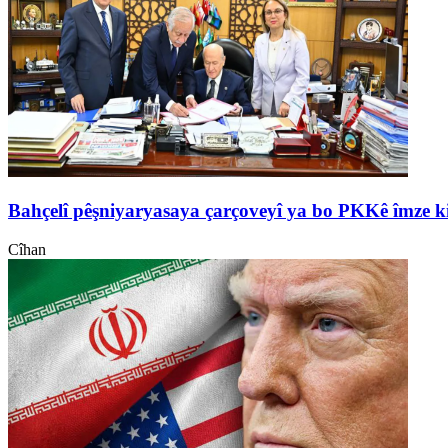
Bahçelî pêşniyaryasaya çarçoveyî ya bo PKKê îmze k
Cîhan