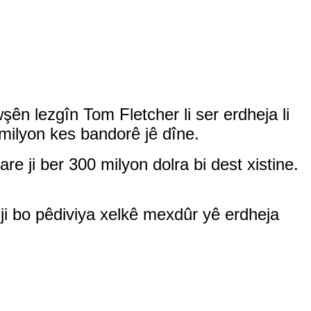
ên lezgîn Tom Fletcher li ser erdheja li
 milyon kes bandorê jê dîne.
re ji ber 300 milyon dolra bi dest xistine.
 ji bo pêdiviya xelkê mexdûr yê erdheja