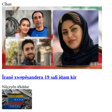
Cîhan
Îranê xwepêşandera 19 salî îdam kir
Nûçeyên têkildar