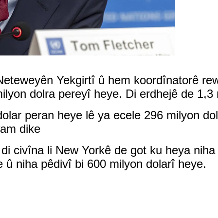
 Neteweyên Yekgirtî û hem koordînatorê rewş
milyon dolra pereyî heye. Di erdhejê de 1,3
olar peran heye lê ya ecele 296 milyon dola
wam dike
 di civîna li New Yorkê de got ku heya niha
 û niha pêdivî bi 600 milyon dolarî heye.