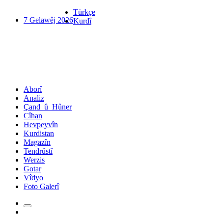
Türkçe
7 Gelawêj 2026
Kurdî
Aborî
Analiz
Çand_û_Hûner
Cîhan
Hevpeyvîn
Kurdistan
Magazîn
Tendrûstî
Werzis
Gotar
Vîdyo
Foto Galerî