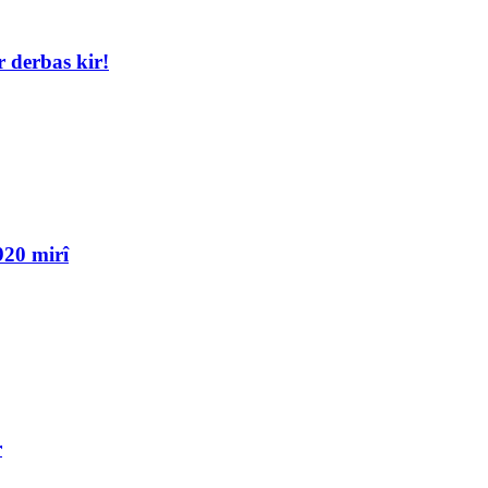
 derbas kir!
920 mirî
r