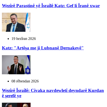
Wezîrê Parastinê yê Îsraîlê Katz: Gef li Îranê xwar
19 hezîran 2026
Katz: "Artêşa me ji Lubnanê Dernakevê"
08 rêbendan 2026
Wezîrê Îsraîlê: Civaka navdewletî deyndarê Kurdan
ê şerefê ye