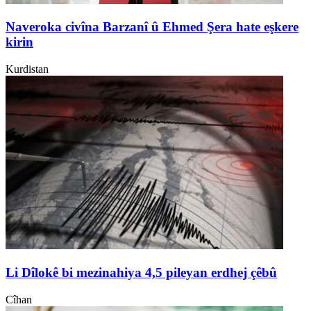
Naveroka civîna Barzanî û Ehmed Şera hate eşkere
kirin
Kurdistan
Li Dîlokê bi mezinahiya 4,5 pileyan erdhej çêbû
Cîhan