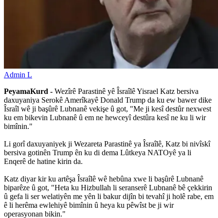
Admin L
PeyamaKurd -
Wezîrê Parastinê yê Îsraîlê Yisrael Katz bersiva
daxuyaniya Serokê Amerîkayê Donald Trump da ku ew bawer dike
Îsraîl wê ji başûrê Lubnanê vekişe û got, "Me ji kesî destûr nexwest
ku em bikevin Lubnanê û em ne hewceyî destûra kesî ne ku li wir
bimînin."
Li gorî daxuyaniyek ji Wezareta Parastinê ya Îsraîlê, Katz bi nivîskî
bersiva gotinên Trump ên ku di dema Lûtkeya NATOyê ya li
Enqerê de hatine kirin da.
Katz diyar kir ku artêşa Îsraîlê wê hebûna xwe li başûrê Lubnanê
biparêze û got, "Heta ku Hizbullah li seranserê Lubnanê bê çekkirin
û gefa li ser welatiyên me yên li bakur dijîn bi tevahî ji holê rabe, em
ê li herêma ewlehiyê bimînin û heya ku pêwîst be ji wir
operasyonan bikin."