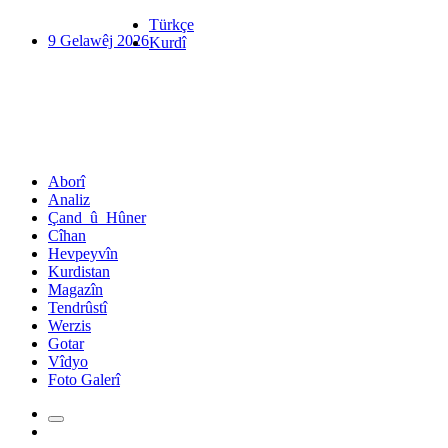
Türkçe
9 Gelawêj 2026
Kurdî
Aborî
Analiz
Çand_û_Hûner
Cîhan
Hevpeyvîn
Kurdistan
Magazîn
Tendrûstî
Werzis
Gotar
Vîdyo
Foto Galerî