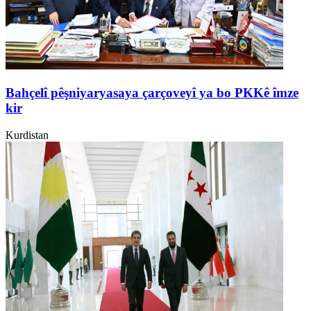
Bahçelî pêşniyaryasaya çarçoveyî ya bo PKKê îmze
kir
Kurdistan