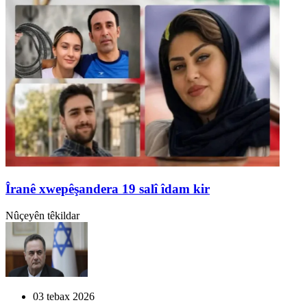
Îranê xwepêşandera 19 salî îdam kir
Nûçeyên têkildar
03 tebax 2026