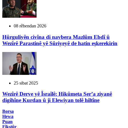
08 rêbendan 2026
Hûrguliyên civîna di navbera Mazlûm Ebdî û
Wezîrê Parastinê yê Sûriyeyê de hatin eşkerekirin
25 sibat 2025
Wezîrê Derve yê Îsraîlê: Hikûmeta Ser’a ziyanê
digihîne Kurdan û ji Elewiyan tolê hiltîne
Borsa
Hewa
Puan
Fîkstûr