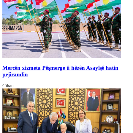
Mercên xizmeta Pêşmerge û hêzên Asayîşê hatin
pejirandin
Cîhan