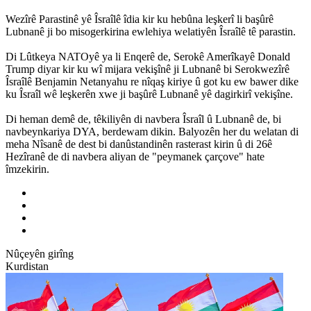
Wezîrê Parastinê yê Îsraîlê îdia kir ku hebûna leşkerî li başûrê
Lubnanê ji bo misogerkirina ewlehiya welatiyên Îsraîlê tê parastin.
Di Lûtkeya NATOyê ya li Enqerê de, Serokê Amerîkayê Donald
Trump diyar kir ku wî mijara vekişînê ji Lubnanê bi Serokwezîrê
Îsraîlê Benjamin Netanyahu re nîqaş kiriye û got ku ew bawer dike
ku Îsraîl wê leşkerên xwe ji başûrê Lubnanê yê dagirkirî vekişîne.
Di heman demê de, têkiliyên di navbera Îsraîl û Lubnanê de, bi
navbeynkariya DYA, berdewam dikin. Balyozên her du welatan di
meha Nîsanê de dest bi danûstandinên rasterast kirin û di 26ê
Hezîranê de di navbera aliyan de "peymanek çarçove" hate
îmzekirin.
Nûçeyên girîng
Kurdistan