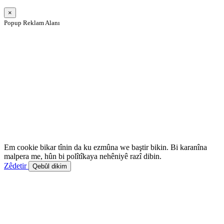
×
Popup Reklam Alanı
Em cookie bikar tînin da ku ezmûna we baştir bikin. Bi karanîna
malpera me, hûn bi polîtîkaya nehêniyê razî dibin.
Zêdetir
Qebûl dikim