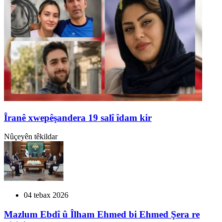
Îranê xwepêşandera 19 salî îdam kir
Nûçeyên têkildar
04 tebax 2026
Mazlum Ebdî û Îlham Ehmed bi Ehmed Şera re