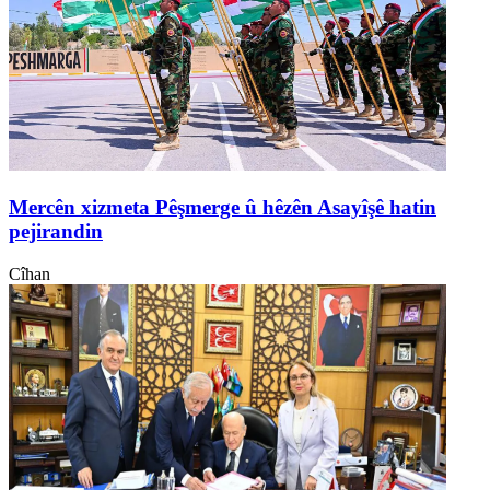
Mercên xizmeta Pêşmerge û hêzên Asayîşê hatin
pejirandin
Cîhan