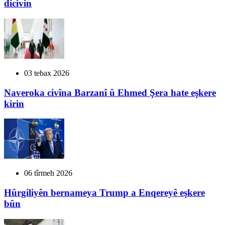
dicivin
03 tebax 2026
Naveroka civîna Barzanî û Ehmed Şera hate eşkere
kirin
06 tîrmeh 2026
Hûrgiliyên bernameya Trump a Enqereyê eşkere
bûn