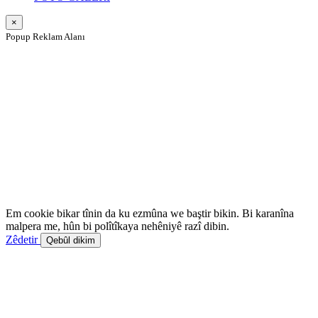
×
Popup Reklam Alanı
Em cookie bikar tînin da ku ezmûna we baştir bikin. Bi karanîna
malpera me, hûn bi polîtîkaya nehêniyê razî dibin.
Zêdetir
Qebûl dikim