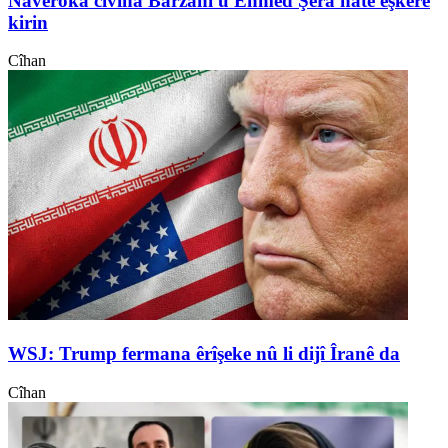
Naveroka civîna Barzanî û Ehmed Şera hate eşkere
kirin
Cîhan
WSJ: Trump fermana êrîşeke nû li dijî Îranê da
Cîhan