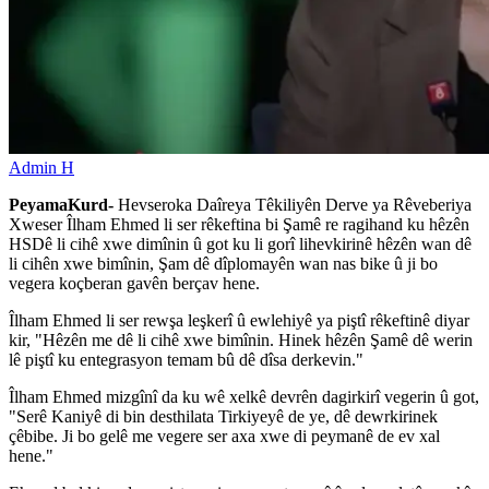
Admin H
PeyamaKurd-
Hevseroka Daîreya Têkiliyên Derve ya Rêveberiya
Xweser Îlham Ehmed li ser rêkeftina bi Şamê re ragihand ku hêzên
HSDê li cihê xwe dimînin û got ku li gorî lihevkirinê hêzên wan dê
li cihên xwe bimînin, Şam dê dîplomayên wan nas bike û ji bo
vegera koçberan gavên berçav hene.
Îlham Ehmed li ser rewşa leşkerî û ewlehiyê ya piştî rêkeftinê diyar
kir, "Hêzên me dê li cihê xwe bimînin. Hinek hêzên Şamê dê werin
lê piştî ku entegrasyon temam bû dê dîsa derkevin."
Îlham Ehmed mizgînî da ku wê xelkê devrên dagirkirî vegerin û got,
"Serê Kaniyê di bin desthilata Tirkiyeyê de ye, dê dewrkirinek
çêbibe. Ji bo gelê me vegere ser axa xwe di peymanê de ev xal
hene."