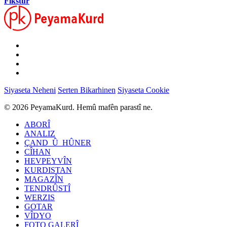
Fîkstûr
Siyaseta Neheni
Serten Bikarhinen
Siyaseta Cookie
© 2026 PeyamaKurd. Hemû mafên parastî ne.
ABORÎ
ANALIZ
ÇAND_Û_HÛNER
CÎHAN
HEVPEYVÎN
KURDISTAN
MAGAZÎN
TENDRÛSTÎ
WERZIS
GOTAR
VÎDYO
FOTO GALERÎ