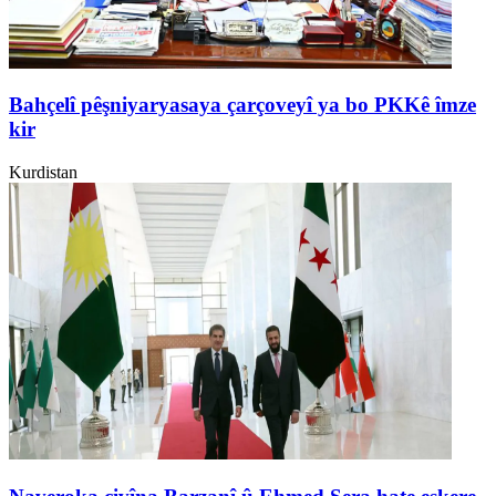
Bahçelî pêşniyaryasaya çarçoveyî ya bo PKKê îmze
kir
Kurdistan