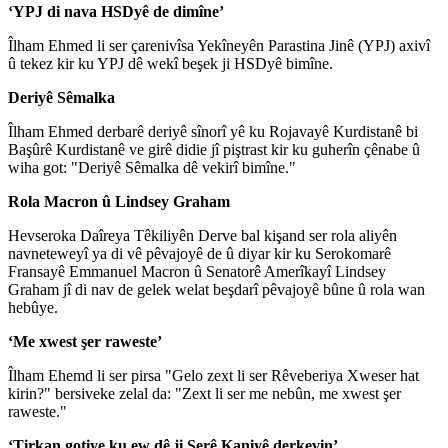
‘YPJ di nava HSDyê de dimîne’
Îlham Ehmed li ser çarenivîsa Yekîneyên Parastina Jinê (YPJ) axivî
û tekez kir ku YPJ dê wekî beşek ji HSDyê bimîne.
Deriyê Sêmalka
Îlham Ehmed derbarê deriyê sînorî yê ku Rojavayê Kurdistanê bi
Başûrê Kurdistanê ve girê didie jî piştrast kir ku guherîn çênabe û
wiha got: "Deriyê Sêmalka dê vekirî bimîne."
Rola Macron û Lindsey Graham
Hevseroka Daîreya Têkiliyên Derve bal kişand ser rola aliyên
navneteweyî ya di vê pêvajoyê de û diyar kir ku Serokomarê
Fransayê Emmanuel Macron û Senatorê Amerîkayî Lindsey
Graham jî di nav de gelek welat beşdarî pêvajoyê bûne û rola wan
hebûye.
‘Me xwest şer raweste’
Îlham Ehemd li ser pirsa "Gelo zext li ser Rêveberiya Xweser hat
kirin?" bersiveke zelal da: "Zext li ser me nebûn, me xwest şer
raweste."
‘Tirkan gotiye ku ew dê ji Serê Kaniyê derkevin’