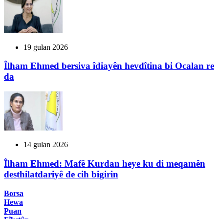
19 gulan 2026
Îlham Ehmed bersiva îdiayên hevdîtina bi Ocalan re
da
14 gulan 2026
Îlham Ehmed: Mafê Kurdan heye ku di meqamên
desthilatdariyê de cih bigirin
Borsa
Hewa
Puan