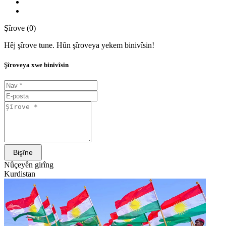
Şîrove (0)
Hêj şîrove tune. Hûn şîroveya yekem binivîsin!
Şîroveya xwe binivîsin
Bişîne
Nûçeyên girîng
Kurdistan