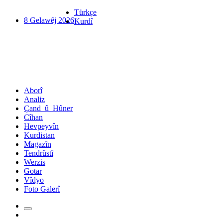
Türkçe
8 Gelawêj 2026
Kurdî
Aborî
Analiz
Çand_û_Hûner
Cîhan
Hevpeyvîn
Kurdistan
Magazîn
Tendrûstî
Werzis
Gotar
Vîdyo
Foto Galerî