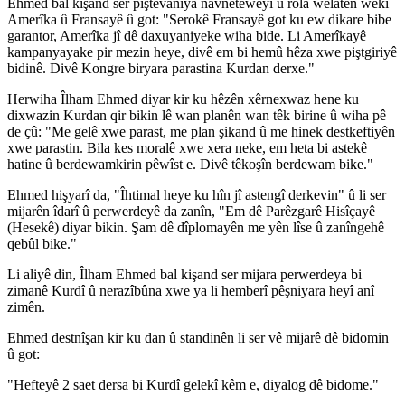
Ehmed bal kişand ser piştevaniya navneteweyî û rola welatên wekî
Amerîka û Fransayê û got: "Serokê Fransayê got ku ew dikare bibe
garantor, Amerîka jî dê daxuyaniyeke wiha bide. Li Amerîkayê
kampanyayake pir mezin heye, divê em bi hemû hêza xwe piştgiriyê
bidinê. Divê Kongre biryara parastina Kurdan derxe."
Herwiha Îlham Ehmed diyar kir ku hêzên xêrnexwaz hene ku
dixwazin Kurdan qir bikin lê wan planên wan têk birine û wiha pê
de çû: "Me gelê xwe parast, me plan şikand û me hinek destkeftiyên
xwe parastin. Bila kes moralê xwe xera neke, em heta bi astekê
hatine û berdewamkirin pêwîst e. Divê têkoşîn berdewam bike."
Ehmed hişyarî da, "Îhtimal heye ku hîn jî astengî derkevin" û li ser
mijarên îdarî û perwerdeyê da zanîn, "Em dê Parêzgarê Hisîçayê
(Hesekê) diyar bikin. Şam dê dîplomayên me yên lîse û zanîngehê
qebûl bike."
Li aliyê din, Îlham Ehmed bal kişand ser mijara perwerdeya bi
zimanê Kurdî û nerazîbûna xwe ya li hemberî pêşniyara heyî anî
zimên.
Ehmed destnîşan kir ku dan û standinên li ser vê mijarê dê bidomin
û got:
"Hefteyê 2 saet dersa bi Kurdî gelekî kêm e, diyalog dê bidome."