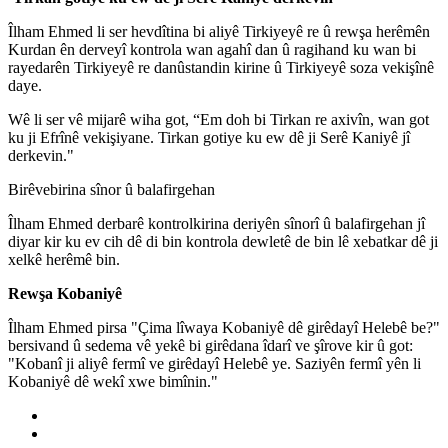
Îlham Ehmed li ser hevdîtina bi aliyê Tirkiyeyê re û rewşa herêmên
Kurdan ên derveyî kontrola wan agahî dan û ragihand ku wan bi
rayedarên Tirkiyeyê re danûstandin kirine û Tirkiyeyê soza vekişînê
daye.
Wê li ser vê mijarê wiha got, “Em doh bi Tirkan re axivîn, wan got
ku ji Efrînê vekişiyane. Tirkan gotiye ku ew dê ji Serê Kaniyê jî
derkevin."
Birêvebirina sînor û balafirgehan
Îlham Ehmed derbarê kontrolkirina deriyên sînorî û balafirgehan jî
diyar kir ku ev cih dê di bin kontrola dewletê de bin lê xebatkar dê ji
xelkê herêmê bin.
Rewşa Kobaniyê
Îlham Ehmed pirsa "Çima lîwaya Kobaniyê dê girêdayî Helebê be?"
bersivand û sedema vê yekê bi girêdana îdarî ve şîrove kir û got:
"Kobanî ji aliyê fermî ve girêdayî Helebê ye. Saziyên fermî yên li
Kobaniyê dê wekî xwe bimînin."