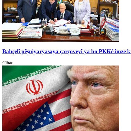
Bahçelî pêşniyaryasaya çarçoveyî ya bo PKKê îmze k
Cîhan