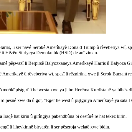
ris, li ser navê Serokê Amerîkayê Donald Trump û rêveberiya wî, spasî
ê û Hêzên Sûriyeya Demokratîk (HSD) de anî ziman.
îrmamê pêşwazî li Berpirsê Balyozxaneya Amerîkayê Harris û Balyoza G
 Amerîkayê û rêveberiya wî, spasî û rêzgirtina xwe ji Serok Barzanî re
iyê Amerîkî piştgirî û helwesta xwe ya ji bo Herêma Kurdistanê ya bihêz 
urd pesnê xwe da û got, "Eger helwest û piştgiriya Amerîkayê ya sala 
a Iraqê hat kirin û girîngiya pabendbûna bi destûrê re hat tekez kirin.
sengî û lihevkirinê biryarên li ser pêşeroja welatê xwe bidin.