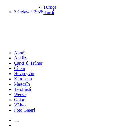
Türkçe
7 Gelawêj 2026
Kurdî
Aborî
Analiz
Çand_û_Hûner
Cîhan
Hevpeyvîn
Kurdistan
Magazîn
Tendrûstî
Werzis
Gotar
Vîdyo
Foto Galerî