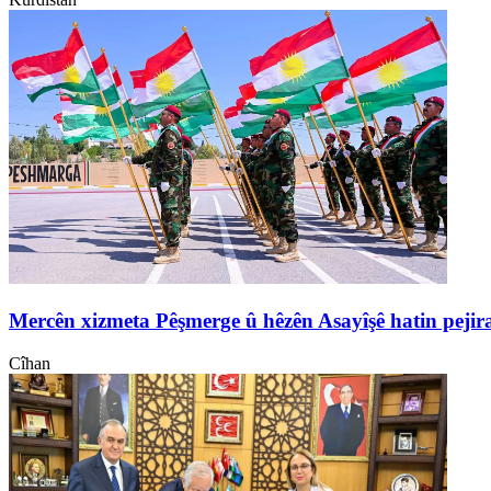
Mercên xizmeta Pêşmerge û hêzên Asayîşê hatin pejir
Cîhan