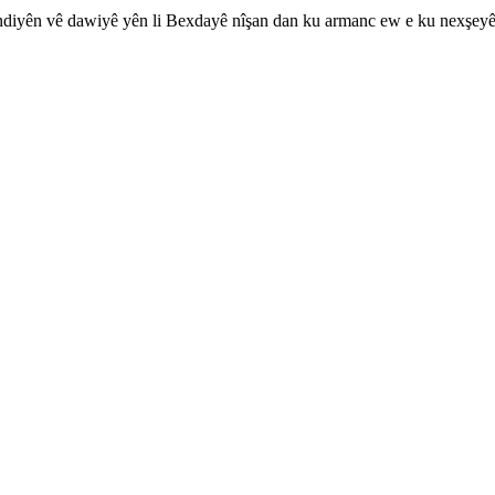
endiyên vê dawiyê yên li Bexdayê nîşan dan ku armanc ew e ku nexşeyên