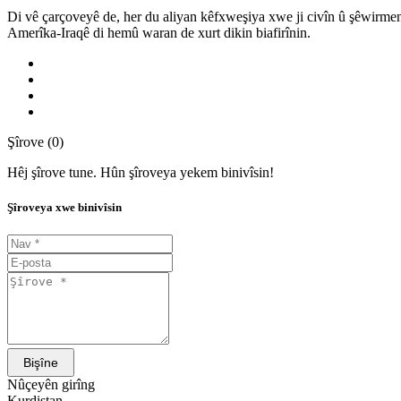
Di vê çarçoveyê de, her du aliyan kêfxweşiya xwe ji civîn û şêwirm
Amerîka-Iraqê di hemû waran de xurt dikin biafirînin.
Şîrove (0)
Hêj şîrove tune. Hûn şîroveya yekem binivîsin!
Şîroveya xwe binivîsin
Bişîne
Nûçeyên girîng
Kurdistan