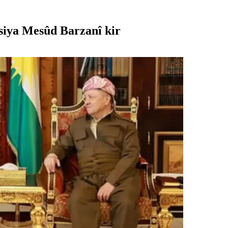
siya Mesûd Barzanî kir