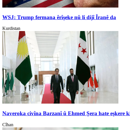
WSJ: Trump fermana êrîşeke nû li dijî Îranê da
Kurdistan
Naveroka civîna Barzanî û Ehmed Şera hate eşkere k
Cîhan