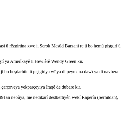
 û rêzgirtina xwe ji Serok Mesûd Barzanî re ji bo hemû piştgirî û
iştî ya Amerîkayê li Hewlêrê Wendy Green kir.
 ji bo beşdarbûn û piştgiriya wî ya di peymana dawî ya di navbera
di çarçoveya yekparçeyiya Iraqê de dubare kir.
1991an nebûya, me nedikarî destkeftiyên wekî Raperîn (Serhildan),