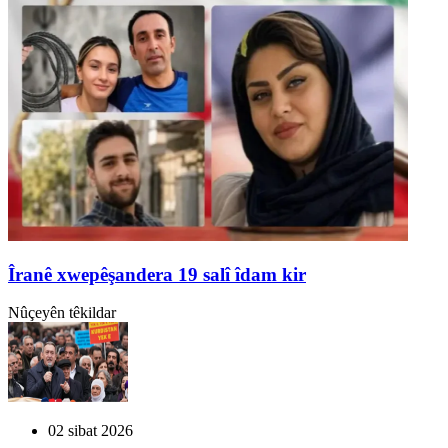
Îranê xwepêşandera 19 salî îdam kir
Nûçeyên têkildar
02 sibat 2026