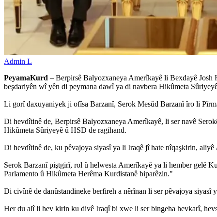
Admin L
PeyamaKurd
– Berpirsê Balyozxaneya Amerîkayê li Bexdayê Josh Har
beşdariyên wî yên di peymana dawî ya di navbera Hikûmeta Sûriyey
Li gorî daxuyaniyek ji ofîsa Barzanî, Serok Mesûd Barzanî îro li P
Di hevdîtinê de, Berpirsê Balyozxaneya Amerîkayê, li ser navê Serokê
Hikûmeta Sûriyeyê û HSD de ragihand.
Di hevdîtinê de, ku pêvajoya siyasî ya li Iraqê jî hate nîqaşkirin, al
Serok Barzanî piştgirî, rol û helwesta Amerîkayê ya li hember gelê K
Parlamento û Hikûmeta Herêma Kurdistanê biparêzin."
Di civînê de danûstandineke berfireh a nêrînan li ser pêvajoya siyasî y
Her du alî li hev kirin ku divê Iraqî bi xwe li ser bingeha hevkarî, hev