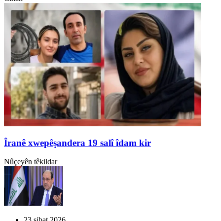
Îranê xwepêşandera 19 salî îdam kir
Nûçeyên têkildar
23 sibat 2026