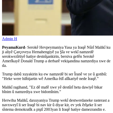
Admin H
PeyamaKurd-
Serokê Hevpeymaniya Yasa ya Iraqê Nûrî Malikî ku
ji aliyê Çarçoveya Hemahengiyê ya Şîa ve wekî namzedê
serokwezîrtiyê hatiye destnîşankirin, bersiva gefên Serokê
Amerîkayê Donald Trump a derbarê vekişandina namzediya xwe de
da.
Trump dabû xuyakirin ku ew namzedê bi ser Îranê ve ye û gotibû:
"Heke were hilbijartin wê Amerîka êdî alîkariyê nede Iraqê.”
Malikî ragihand, "Ez dê mafê xwe yê destûrî heta dawiyê bikar
bînim û namzediya xwe bidomînim.”
Herwiha Malikî, daxuyaniya Trump wekî destwerdaneke rasterast a
navxweyî li ser Iraqê bi nav kir û diyar kir, ev yek êrîşeke li ser
sîstema demokratîk a piştî 2003yan li Iraqê hatiye damezrandin e.