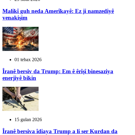
Malikî guh neda Amerîkayê: Ez ji namzediyê
venakişim
01 tebax 2026
Îranê bersiv da Trump: Em ê êrîşî binesaziya
enerjiyê bikin
15 gulan 2026
Îranê bersiva îdiaya Trump a li ser Kurdan da