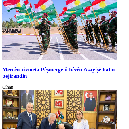
Mercên xizmeta Pêşmerge û hêzên Asayîşê hatin
pejirandin
Cîhan