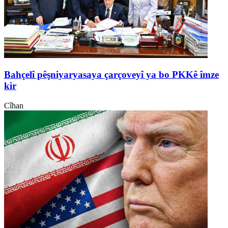
Bahçelî pêşniyaryasaya çarçoveyî ya bo PKKê îmze
kir
Cîhan