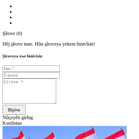
Şîrove (0)
Hêj şîrove tune. Hûn şîroveya yekem binivîsin!
Şîroveya xwe binivîsin
Bişîne
Nûçeyên girîng
Kurdistan