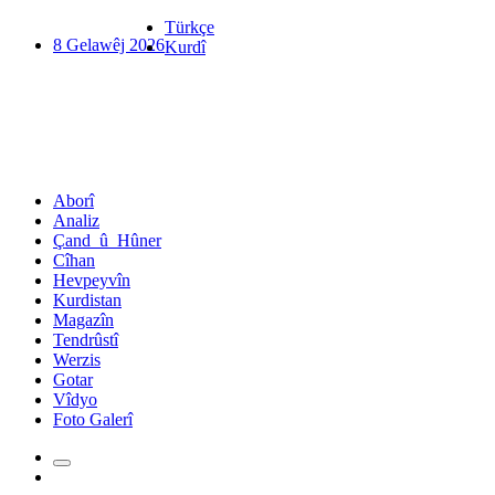
Türkçe
8 Gelawêj 2026
Kurdî
Aborî
Analiz
Çand_û_Hûner
Cîhan
Hevpeyvîn
Kurdistan
Magazîn
Tendrûstî
Werzis
Gotar
Vîdyo
Foto Galerî