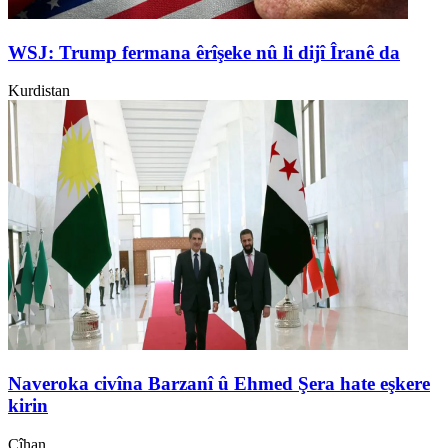
WSJ: Trump fermana êrîşeke nû li dijî Îranê da
Kurdistan
Naveroka civîna Barzanî û Ehmed Şera hate eşkere
kirin
Cîhan