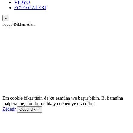
VÎDYO
FOTO GALERÎ
×
Popup Reklam Alanı
Em cookie bikar tînin da ku ezmûna we baştir bikin. Bi karanîna
malpera me, hûn bi polîtîkaya nehêniyê razî dibin.
Zêdetir
Qebûl dikim