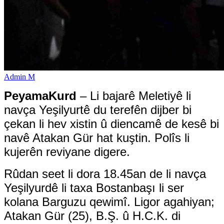
Admin M
PeyamaKurd
– Li bajarê Meletiyê li
navça Yeşilyurtê du terefên dijber bi
çekan li hev xistin û diencamê de kesê bi
navê Atakan Gür hat kuştin. Polîs li
kujerên reviyane digere.
Rûdan seet li dora 18.45an de li navça
Yeşilyurdê li taxa Bostanbaşı li ser
kolana Barguzu qewimî. Ligor agahiyan;
Atakan Gür (25), B.Ş. û H.C.K. di