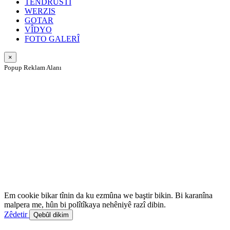
TENDRÛSTÎ
WERZIS
GOTAR
VÎDYO
FOTO GALERÎ
×
Popup Reklam Alanı
Em cookie bikar tînin da ku ezmûna we baştir bikin. Bi karanîna
malpera me, hûn bi polîtîkaya nehêniyê razî dibin.
Zêdetir
Qebûl dikim