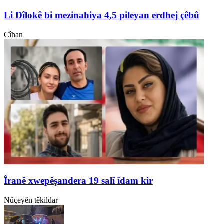
Li Dîlokê bi mezinahiya 4,5 pileyan erdhej çêbû
Cîhan
Îranê xwepêşandera 19 salî îdam kir
Nûçeyên têkildar