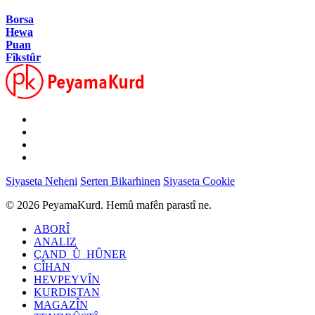
Borsa
Hewa
Puan
Fîkstûr
Siyaseta Neheni
Serten Bikarhinen
Siyaseta Cookie
© 2026 PeyamaKurd. Hemû mafên parastî ne.
ABORÎ
ANALIZ
ÇAND_Û_HÛNER
CÎHAN
HEVPEYVÎN
KURDISTAN
MAGAZÎN