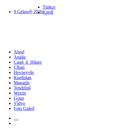
Türkçe
9 Gelawêj 2026
Kurdî
Aborî
Analiz
Çand_û_Hûner
Cîhan
Hevpeyvîn
Kurdistan
Magazîn
Tendrûstî
Werzis
Gotar
Vîdyo
Foto Galerî