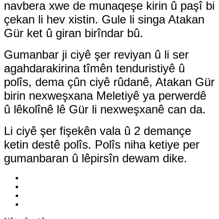
navbera xwe de munaqeşe kirin û paşî bi
çekan li hev xistin. Gule li singa Atakan
Gür ket û giran birîndar bû.
Gumanbar ji ciyê şer reviyan û li ser
agahdarakirina tîmên tenduristiyê û
polîs, dema çûn ciyê rûdanê, Atakan Gür
birin nexweşxana Meletiyê ya perwerdê
û lêkolînê lê Gür li nexweşxanê can da.
Li ciyê şer fişekên vala û 2 demançe
ketin destê polîs. Polîs niha ketiye per
gumanbaran û lêpirsîn dewam dike.