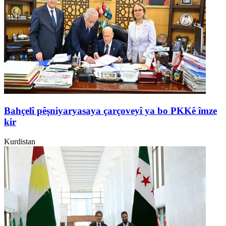
Bahçelî pêşniyaryasaya çarçoveyî ya bo PKKê îmze
kir
Kurdistan