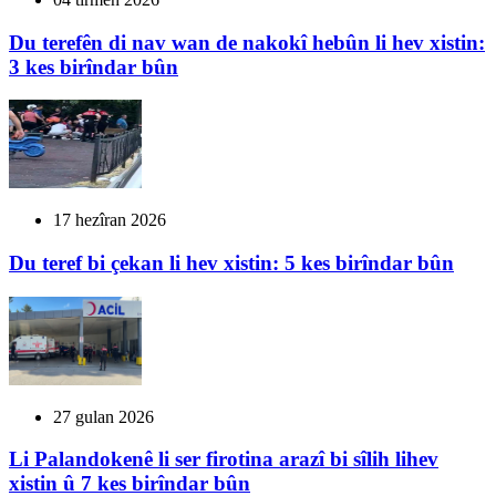
Du terefên di nav wan de nakokî hebûn li hev xistin:
3 kes birîndar bûn
17 hezîran 2026
Du teref bi çekan li hev xistin: 5 kes birîndar bûn
27 gulan 2026
Li Palandokenê li ser firotina arazî bi sîlih lihev
xistin û 7 kes birîndar bûn