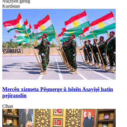
Nûçeyên girîng
Kurdistan
Mercên xizmeta Pêşmerge û hêzên Asayîşê hatin
pejirandin
Cîhan