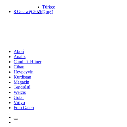
Türkçe
8 Gelawêj 2026
Kurdî
Aborî
Analiz
Çand_û_Hûner
Cîhan
Hevpeyvîn
Kurdistan
Magazîn
Tendrûstî
Werzis
Gotar
Vîdyo
Foto Galerî