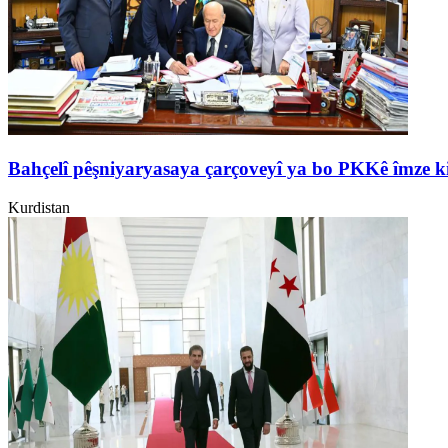
Bahçelî pêşniyaryasaya çarçoveyî ya bo PKKê îmze k
Kurdistan