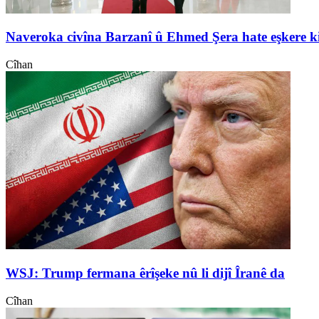
Naveroka civîna Barzanî û Ehmed Şera hate eşkere k
Cîhan
WSJ: Trump fermana êrîşeke nû li dijî Îranê da
Cîhan