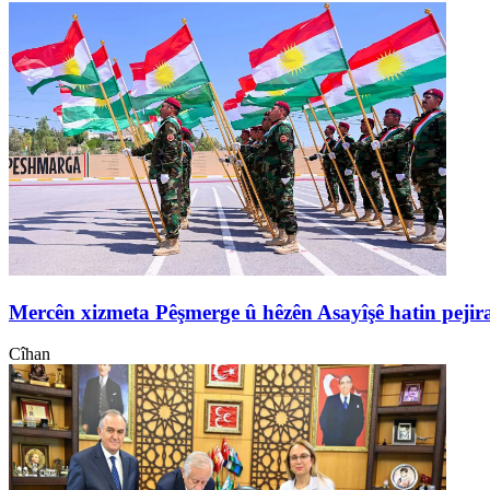
Mercên xizmeta Pêşmerge û hêzên Asayîşê hatin pejir
Cîhan