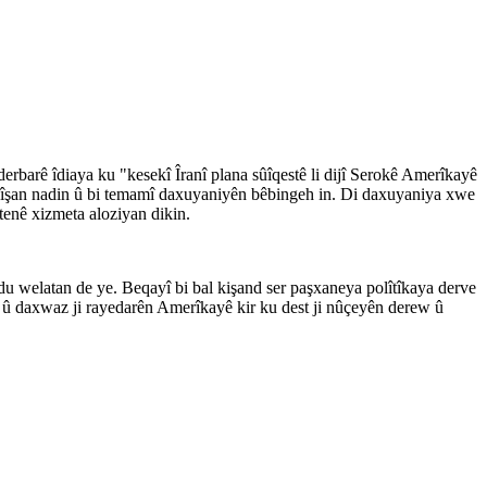
arê îdiaya ku "kesekî Îranî plana sûîqestê li dijî Serokê Amerîkayê
e nîşan nadin û bi temamî daxuyaniyên bêbingeh in. Di daxuyaniya xwe
tenê xizmeta aloziyan dikin.
du welatan de ye. Beqayî bi bal kişand ser paşxaneya polîtîkaya derve
in û daxwaz ji rayedarên Amerîkayê kir ku dest ji nûçeyên derew û