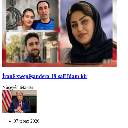
Îranê xwepêşandera 19 salî îdam kir
Nûçeyên têkildar
07 tebax 2026