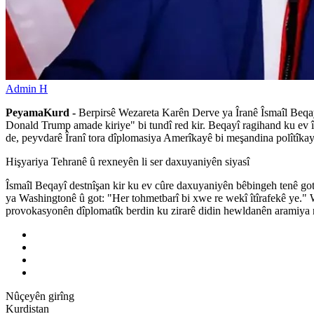
Admin H
PeyamaKurd -
Berpirsê Wezareta Karên Derve ya Îranê Îsmaîl Beqa
Donald Trump amade kiriye" bi tundî red kir. Beqayî ragihand ku ev î
de, peyvdarê Îranî tora dîplomasiya Amerîkayê bi meşandina polîtîkayê
Hişyariya Tehranê û rexneyên li ser daxuyaniyên siyasî
Îsmaîl Beqayî destnîşan kir ku ev cûre daxuyaniyên bêbingeh tenê gota
ya Washingtonê û got: "Her tohmetbarî bi xwe re wekî îtîrafekê ye." W
provokasyonên dîplomatîk berdin ku zirarê didin hewldanên aramiya 
Nûçeyên girîng
Kurdistan