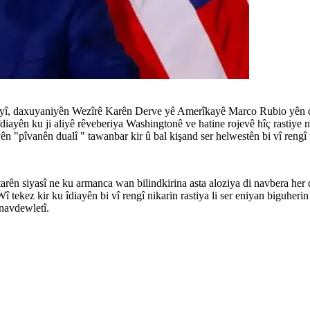
yî, daxuyaniyên Wezîrê Karên Derve yê Amerîkayê Marco Rubio yên derb
diayên ku ji aliyê rêveberiya Washingtonê ve hatine rojevê hîç rastiy
n "pîvanên dualî " tawanbar kir û bal kişand ser helwestên bi vî rengî 
rên siyasî ne ku armanca wan bilindkirina asta aloziya di navbera her 
î tekez kir ku îdiayên bi vî rengî nikarin rastiya li ser eniyan biguher
navdewletî.