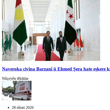
Naveroka civîna Barzanî û Ehmed Şera hate eşkere k
Nûçeyên têkildar
28 nîsan 2026