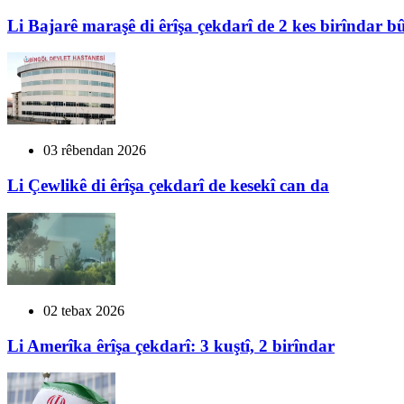
Li Bajarê maraşê di êrîşa çekdarî de 2 kes birîndar b
03 rêbendan 2026
Li Çewlikê di êrîşa çekdarî de kesekî can da
02 tebax 2026
Li Amerîka êrîşa çekdarî: 3 kuştî, 2 birîndar