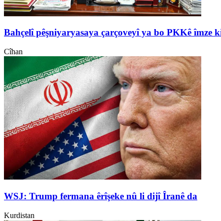
Bahçelî pêşniyaryasaya çarçoveyî ya bo PKKê îmze k
Cîhan
WSJ: Trump fermana êrîşeke nû li dijî Îranê da
Kurdistan