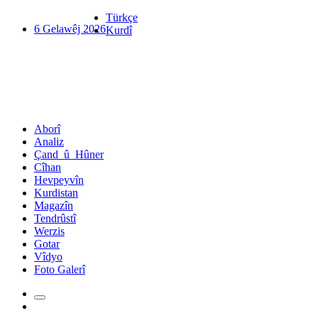
Türkçe
6 Gelawêj 2026
Kurdî
Aborî
Analiz
Çand_û_Hûner
Cîhan
Hevpeyvîn
Kurdistan
Magazîn
Tendrûstî
Werzis
Gotar
Vîdyo
Foto Galerî