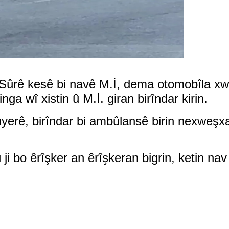
Sûrê kesê bi navê M.İ, dema otomobîla xwe d
nga wî xistin û M.İ. giran birîndar kirin.
bûyerê, birîndar bi ambûlansê birin nexweşx
û ji bo êrîşker an êrîşkeran bigrin, ketin na