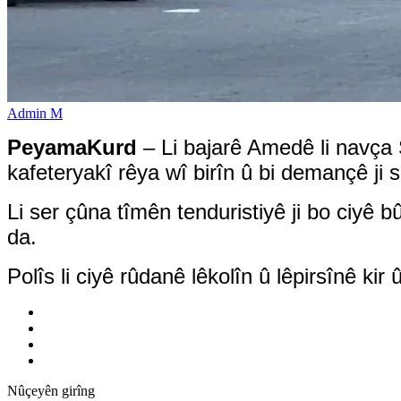
Admin M
PeyamaKurd
– Li bajarê Amedê li navça 
kafeteryakî rêya wî birîn û bi demançê ji si
Li ser çûna tîmên tenduristiyê ji bo ciyê 
da.
Polîs li ciyê rûdanê lêkolîn û lêpirsînê kir 
Nûçeyên girîng