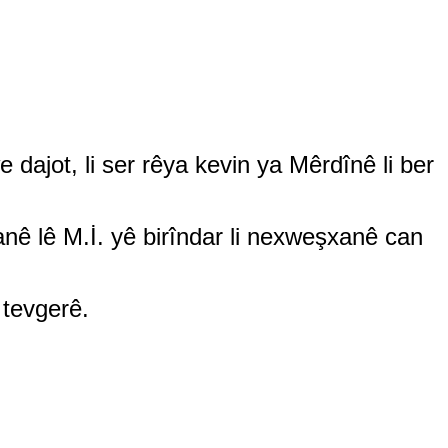
ajot, li ser rêya kevin ya Mêrdînê li ber
anê lê M.İ. yê birîndar li nexweşxanê can
v tevgerê.